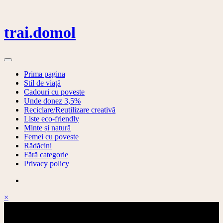
Skip
to
content
trai.domol
Prima pagina
Stil de viață
Cadouri cu poveste
Unde donez 3,5%
Reciclare/Reutilizare creativă
Liste eco-friendly
Minte și natură
Femei cu poveste
Rădăcini
Fără categorie
Privacy policy
×