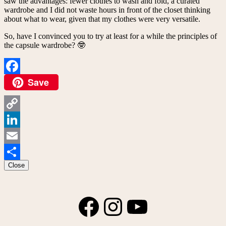
saw the advantages: fewer clothes to wash and fold, a curated
wardrobe and I did not waste hours in front of the closet thinking
about what to wear, given that my clothes were very versatile.
So, have I convinced you to try at least for a while the principles of
the capsule wardrobe? 🤓
Save
Facebook
Copy
Link
LinkedIn
Email
Close
Share
Facebook
Instagram
YouTube