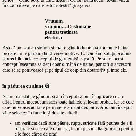
în doar câteva pe care le tot rotești!” Și așa era.
Vruuum,
vruuum….Costumație
pentru trotineta
electrică
Așa că am stat eu strâmb și m-am gândit drept: aveam multe haine
pe care nu le purtam din diverse motive. Tot căutând soluții, a ajuns
la urechile mele conceptul de garderobă capsulă. Pe scurt, acest
concept înseamnă să deții doar o mână de haine, pantofi și accesorii
care să se potrivească și pe tipul de corp din dotare 😊 și între ele.
în pădurea cu alune 😄
N-am mai stat pe gânduri și am început să pun în aplicare ce am
aflat. Pentru început am scos toate hainele și le-am probat, iar pe cele
care nu se așezau bine pe mine le-am dat deoparte. Apoi am început
să le selectez în funcție și de alte criterii:
am verificat dacă sunt pătate, rupte, stricate fără putința de a fi
reparate și cele care erau așa, le-am pus în altă grămadă pentru
a le face cârpe de praf.