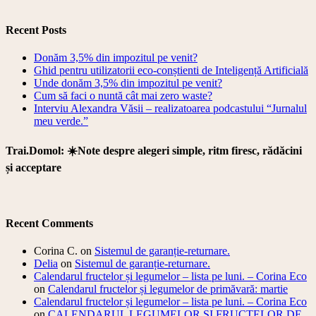
Recent Posts
Donăm 3,5% din impozitul pe venit?
Ghid pentru utilizatorii eco-conștienti de Inteligență Artificială
Unde donăm 3,5% din impozitul pe venit?
Cum să faci o nuntă cât mai zero waste?
Interviu Alexandra Văsii – realizatoarea podcastului “Jurnalul
meu verde.”
Trai.Domol: ☀️Note despre alegeri simple, ritm firesc, rădăcini
și acceptare
Recent Comments
Corina C.
on
Sistemul de garanție-returnare.
Delia
on
Sistemul de garanție-returnare.
Calendarul fructelor și legumelor – lista pe luni. – Corina Eco
on
Calendarul fructelor și legumelor de primăvară: martie
Calendarul fructelor și legumelor – lista pe luni. – Corina Eco
on
CALENDARUL LEGUMELOR ȘI FRUCTELOR DE