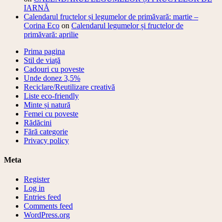
IARNĂ
Calendarul fructelor și legumelor de primăvară: martie –
Corina Eco
on
Calendarul legumelor și fructelor de
primăvară: aprilie
Prima pagina
Stil de viață
Cadouri cu poveste
Unde donez 3,5%
Reciclare/Reutilizare creativă
Liste eco-friendly
Minte și natură
Femei cu poveste
Rădăcini
Fără categorie
Privacy policy
Meta
Register
Log in
Entries feed
Comments feed
WordPress.org