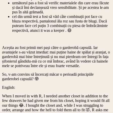
următorul pas a fost să verific materialele din care erau făcute
și dacă îmi declanșează vreo sensibilitate. Și pe acestea le-am
pus în altă grămadă.
cel din urmă test a fost să văd câte combinații pot face cu
bluza respectivă, pantalonul ăla roz sau fusta de blugi. Dacă
puteam face cel puțin 3 combinații cu piesa de îmbrăcăminte
respectivă, atunci it was a keeper . 😄
Aceștia au fost primii mei pași către o garderobă capsulă. Iar
avantajele s-au văzut imediat: mai puține haine de spălat și aranjat, o
garderobă mai bine întreținută și nu mai pierdeam ore întregi în fața
șifonierul gândidu-mă cu ce mă îmbrac, având în vedere că hainele
mele se potriveau între ele și erau foarte versatile.
So, v-am convins să încercați măcar o perioadă principiile
garderobei capsulă? 🤓
English:
When I moved in with R, I needed another closet in addition to the
few drawers he had given me from his closet, hoping it would fit all
our things 😂. I bought the closet and, while I was struggling to
order, arrange and how the hell to fold them all to fit 🤣, R asks me