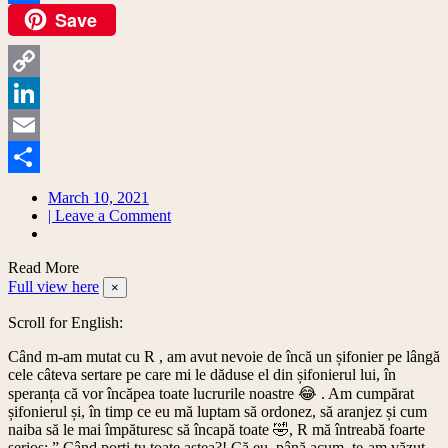
Save
Facebook
Copy
Link
LinkedIn
Email
Share
March 10, 2021
on
| Leave a Comment
Garderoba
capsulă:
Read More
primii
Full view here
pași
×
//
Scroll for English:
Capsule
wardrobe:
Când m-am mutat cu R , am avut nevoie de încă un șifonier pe lângă
beginner
cele câteva sertare pe care mi le dăduse el din șifonierul lui, în
guide
speranța că vor încăpea toate lucrurile noastre 😂 . Am cumpărat
șifonierul și, în timp ce eu mă luptam să ordonez, să aranjez și cum
naiba să le mai împăturesc să încapă toate 🤣, R mă întreabă foarte
serios: ” Când porți tu toate astea?! Că eu, până acum, te-am văzut