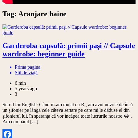
Tag:
Aranjare haine
Garderoba capsulă: primii pași // Capsule
wardrobe: beginner guide
Prima pagina
Stil de viață
6 min
5 years ago
3
Scroll for English: Când m-am mutat cu R , am avut nevoie de încă
un șifonier pe lângă cele câteva sertare pe care mi le dăduse el din
șifonierul lui, în speranța că vor încăpea toate lucrurile noastre 😂 .
Am cumpărat […]