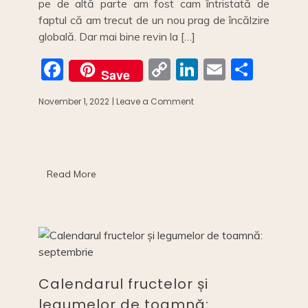
pe de altă parte am fost cam întristată de
faptul că am trecut de un nou prag de încălzire
globală. Dar mai bine revin la […]
F
C
Li
E
S
Save
a
o
n
m
h
November 1, 2022
| Leave a Comment
on
c
p
k
ai
ar
CALENDARUL
FRUCTELOR
e
y
e
l
e
ȘI
b
Li
dI
LEGUMELOR
DE
o
n
n
Read More
TOAMNĂ:
Octombrie
o
k
k
Calendarul fructelor și
legumelor de toamnă: