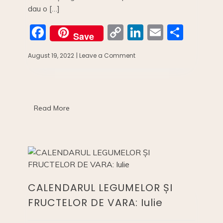
dau o […]
F
C
Li
E
S
Save
a
o
n
m
h
August 19, 2022
| Leave a Comment
on
c
p
k
ai
ar
Calendarul
fructelor
e
y
e
l
e
și
b
Li
dI
legumelor
de
o
n
n
Read More
vară:
august
o
k
k
CALENDARUL LEGUMELOR ȘI
FRUCTELOR DE VARA: Iulie