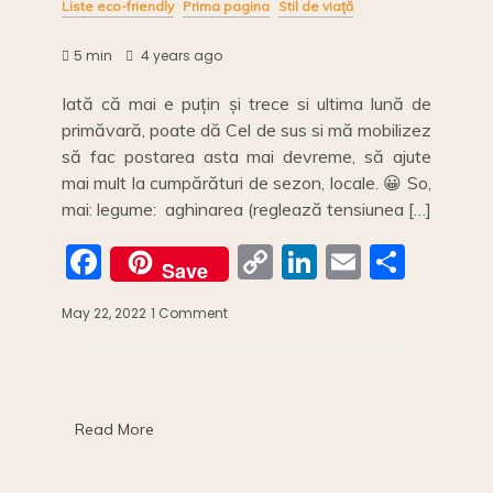
Liste eco-friendly
Prima pagina
Stil de viață
5 min
4 years ago
Iată că mai e puțin și trece si ultima lună de
primăvară, poate dă Cel de sus si mă mobilizez
să fac postarea asta mai devreme, să ajute
mai mult la cumpărături de sezon, locale. 😀 So,
mai: legume: aghinarea (reglează tensiunea […]
F
C
Li
E
S
Save
a
o
n
m
h
May 22, 2022
1 Comment
on
c
p
k
ai
ar
Calendarul
legumelor
e
y
e
l
e
și
b
Li
dI
fructelor
de
o
n
n
Read More
primăvară:
mai
o
k