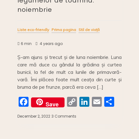
legumelor de toamnă:
noiembrie
Liste eco-friendly
Prima pagina
Stil de viață
6 min
4 years ago
Ș-am ajuns și trecut și de luna noiembrie. Luna
care mă duce cu gândul la grădina și curtea
bunicii, la fel de mult ca lunile de primavară-
vară. Îmi plăcea foate mult ceața din curte și
bruma de pe frunze, parcă era ceva […]
F
C
Li
E
S
Save
a
o
n
m
h
December 2, 2022
3 Comments
on
c
p
k
ai
ar
Calendarul
fructelor
e
y
e
l
e
și
legumelor