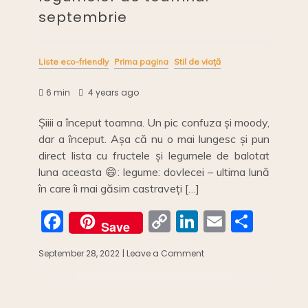
septembrie
Liste eco-friendly
Prima pagina
Stil de viață
6 min
4 years ago
Șiiii a început toamna. Un pic confuza și moody,
dar a început. Așa că nu o mai lungesc și pun
direct lista cu fructele și legumele de balotat
luna aceasta 😄: legume: dovlecei – ultima lună
în care îi mai găsim castraveți […]
F
C
Li
E
S
Save
a
o
n
m
h
September 28, 2022
| Leave a Comment
on
c
p
k
ai
ar
Calendarul
fructelor
e
y
e
l
e
și
legumelor