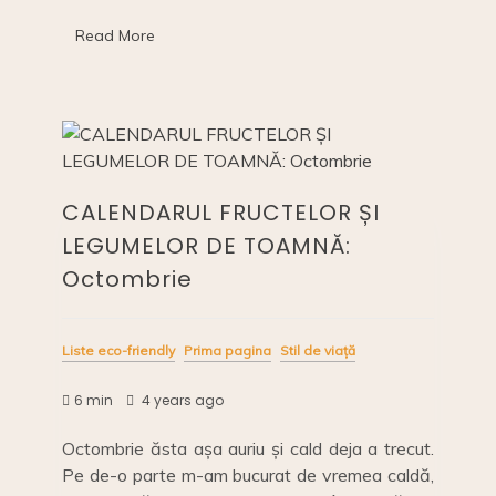
b
Li
dI
de
o
n
n
Read More
toamnă:
noiembrie
o
k
k
CALENDARUL FRUCTELOR ȘI
LEGUMELOR DE TOAMNĂ:
Octombrie
Liste eco-friendly
Prima pagina
Stil de viață
6 min
4 years ago
Octombrie ăsta așa auriu și cald deja a trecut.
Pe de-o parte m-am bucurat de vremea caldă,