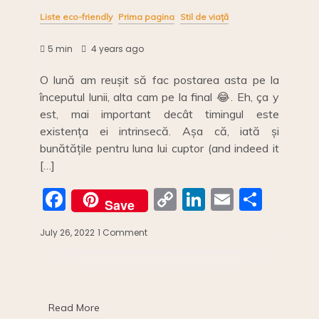
Liste eco-friendly
Prima pagina
Stil de viață
5 min
4 years ago
O lună am reușit să fac postarea asta pe la
începutul lunii, alta cam pe la final 😂. Eh, ça y
est, mai important decât timingul este
existența ei intrinsecă. Așa că, iată și
bunătățile pentru luna lui cuptor (and indeed it
[…]
F
C
Li
E
S
Save
a
o
n
m
h
July 26, 2022
1 Comment
on
c
p
k
ai
ar
CALENDARUL
LEGUMELOR
e
y
e
l
e
ȘI
b
Li
dI
FRUCTELOR
DE
o
n
n
Read More
VARA: