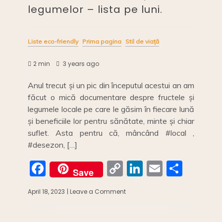
legumelor – lista pe luni.
Liste eco-friendly
Prima pagina
Stil de viață
2 min
3 years ago
Anul trecut și un pic din începutul acestui an am
făcut o mică documentare despre fructele și
legumele locale pe care le găsim în fiecare lună
și beneficiile lor pentru sănătate, minte și chiar
suflet. Asta pentru că, mâncând #local ,
#desezon, […]
F
C
Li
E
S
Save
a
o
n
m
h
April 18, 2023
| Leave a Comment
on
c
p
k
ai
ar
Calendarul
fructelor
e
y
e
l
e
și