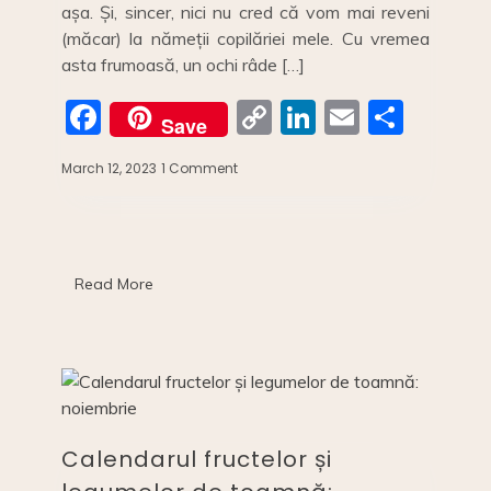
așa. Și, sincer, nici nu cred că vom mai reveni
(măcar) la nămeții copilăriei mele. Cu vremea
asta frumoasă, un ochi râde […]
F
C
Li
E
S
Save
a
o
n
m
h
March 12, 2023
1 Comment
on
c
p
k
ai
ar
CALENDARUL
LEGUMELOR
e
y
e
l
e
ȘI
b
Li
dI
FRUCTELOR
DE
o
n
n
Read More
IARNĂ
o
k
k
Calendarul fructelor și