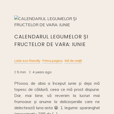
Iulie
o
k
k
CALENDARUL LEGUMELOR ȘI
FRUCTELOR DE VARA: IUNIE
Liste eco-friendly
Prima pagina
Stil de viață
5 min
4 years ago
Pfoooa, de abia a început iunie și deja mă
topesc de căldură, ceea ce mă prost dispune.
Dar, mai bine, să revenim la lucruri mai
frumoase și anume la delicioșeniile care ne
delectează luna asta 😁. 1. legume: sparanghel
(aproximativ 288 de […]