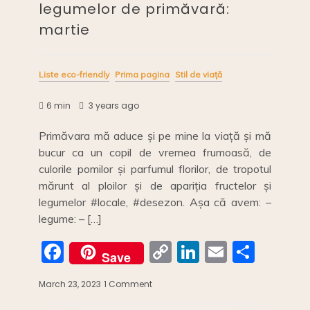
legumelor de primăvară:
martie
Liste eco-friendly
Prima pagina
Stil de viață
6 min
3 years ago
Primăvara mă aduce și pe mine la viață și mă
bucur ca un copil de vremea frumoasă, de
culorile pomilor și parfumul florilor, de tropotul
mărunt al ploilor și de apariția fructelor și
legumelor #locale, #desezon. Așa că avem: –
legume: – […]
F
C
Li
E
S
Save
a
o
n
m
h
March 23, 2023
1 Comment
on
c
p
k
ai
ar
Calendarul
fructelor