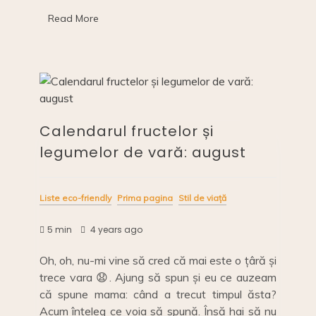
b
Li
dI
de
o
n
n
Read More
toamnă:
septembrie
o
k
k
Calendarul fructelor și
legumelor de vară: august
Liste eco-friendly
Prima pagina
Stil de viață
5 min
4 years ago
Oh, oh, nu-mi vine să cred că mai este o țâră și
trece vara 😧. Ajung să spun și eu ce auzeam
că spune mama: când a trecut timpul ăsta?
Acum înțeleg ce voia să spună. Însă hai să nu