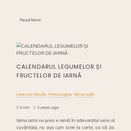
e
y
e
l
e
și
b
Li
dI
legumelor
de
o
n
n
Read More
primăvară:
martie
o
k
k
CALENDARUL LEGUMELOR ȘI
FRUCTELOR DE IARNĂ
Liste eco-friendly
Prima pagina
Stil de viață
9 min
3 years ago
Iarna asta nu prea e iarnă în adevaratul sens al
cuvântului, nu așa cum scrie la carte, ca să zic