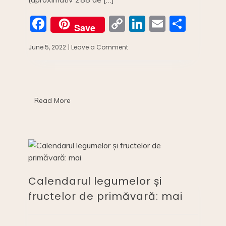
F
C
Li
E
S
Save
a
o
n
m
h
June 5, 2022
| Leave a Comment
on
c
p
k
ai
ar
CALENDARUL
LEGUMELOR
e
y
e
l
e
ȘI
b
Li
dI
FRUCTELOR
DE
o
n
n
Read More
VARA:
IUNIE
o
k
k
Calendarul legumelor și
fructelor de primăvară: mai