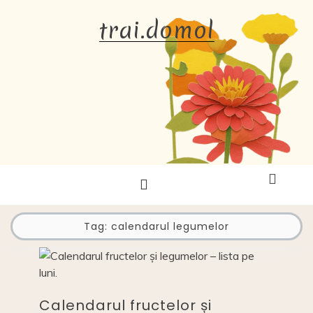
Skip
trai.domol
to
content
Tag:
calendarul legumelor
Calendarul fructelor și