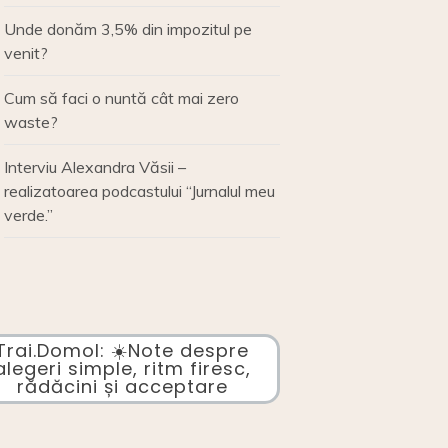
Unde donăm 3,5% din impozitul pe
venit?
Cum să faci o nuntă cât mai zero
waste?
Interviu Alexandra Văsii –
realizatoarea podcastului “Jurnalul meu
verde.”
Trai.Domol: ☀️Note despre
alegeri simple, ritm firesc,
rădăcini și acceptare