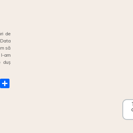
ri de
. Data
um să
 l-am
e duș
E
S
m
h
ai
ar
e