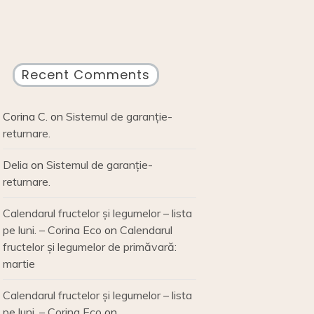
Recent Comments
Corina C.
on
Sistemul de garanție-
returnare.
Delia
on
Sistemul de garanție-
returnare.
Calendarul fructelor și legumelor – lista
pe luni. – Corina Eco
on
Calendarul
fructelor și legumelor de primăvară:
martie
Calendarul fructelor și legumelor – lista
pe luni. – Corina Eco
on