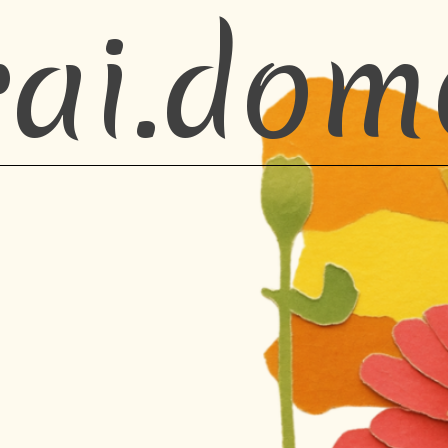
rai.dom