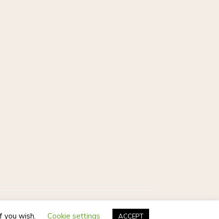
Postmagthemes
if you wish.
Cookie settings
ACCEPT