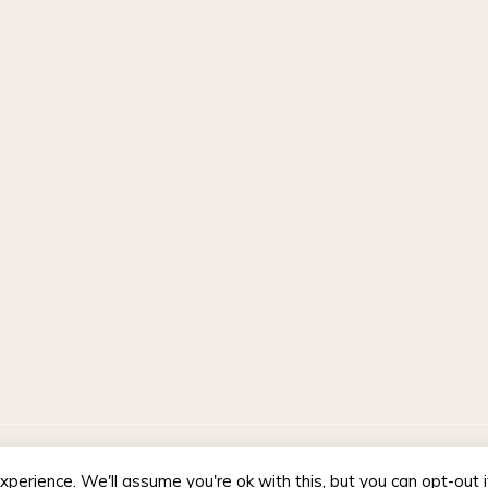
d by WordPress
|
Theme :
Voice Blog free WordPress theme
: by :
perience. We'll assume you're ok with this, but you can opt-out 