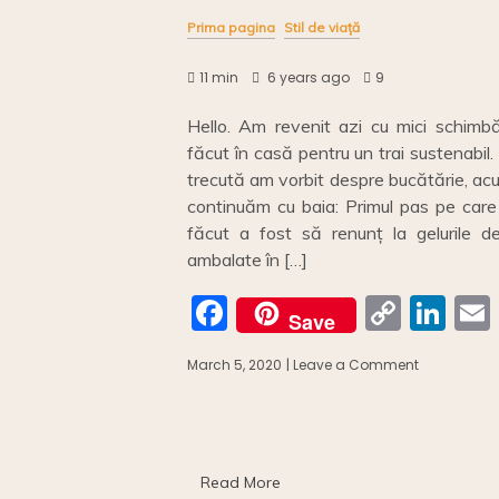
Prima pagina
Stil de viață
11 min
6 years ago
9
Hello. Am revenit azi cu mici schimbă
făcut în casă pentru un trai sustenabil
trecută am vorbit despre bucătărie, ac
continuăm cu baia: Primul pas pe care
făcut a fost să renunț la gelurile d
ambalate în […]
F
C
Li
Save
a
o
n
March 5, 2020
| Leave a Comment
on
c
p
k
Primii
pași:
e
y
e
l
o
b
Li
dI
baie
fără
o
n
n
Read More
plastic//