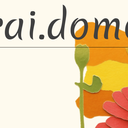
rai.dom