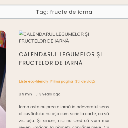
Tag:
fructe de iarna
CALENDARUL LEGUMELOR ȘI
FRUCTELOR DE IARNĂ
Liste eco-friendly
Prima pagina
Stil de viață
9 min
3 years ago
Iarna asta nu prea e iarnă în adevaratul sens
al cuvântului, nu așa cum scrie la carte, ca să
zic așa. Și, sincer, nici nu cred că vom mai
reveni (măcar) la nămeții copilăriei mele. Cu