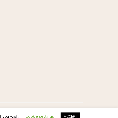
Postmagthemes
if you wish.
Cookie settings
ACCEPT