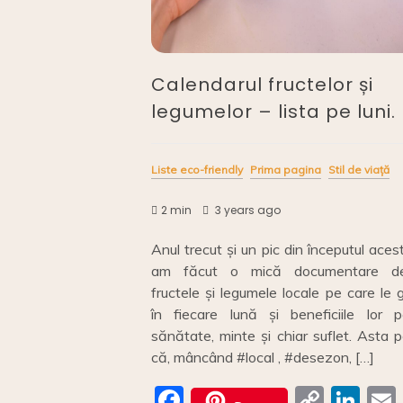
Calendarul fructelor și
legumelor – lista pe luni.
Liste eco-friendly
Prima pagina
Stil de viață
2 min
3 years ago
Anul trecut și un pic din începutul aces
am făcut o mică documentare de
fructele și legumele locale pe care le
în fiecare lună și beneficiile lor p
sănătate, minte și chiar suflet. Asta 
că, mâncând #local , #desezon, […]
F
C
Li