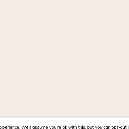
d by WordPress
|
Theme :
Voice Blog free WordPress theme
: by :
perience. We'll assume you're ok with this, but you can opt-out 