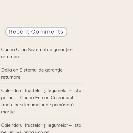
Recent Comments
Corina C.
on
Sistemul de garanție-
returnare.
Delia
on
Sistemul de garanție-
returnare.
Calendarul fructelor și legumelor – lista
pe luni. – Corina Eco
on
Calendarul
fructelor și legumelor de primăvară:
martie
Calendarul fructelor și legumelor – lista
pe luni. – Corina Eco
on