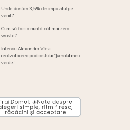
Unde donăm 3,5% din impozitul pe
venit?
Cum să faci o nuntă cât mai zero
waste?
Interviu Alexandra Văsii –
realizatoarea podcastului “Jurnalul meu
verde.”
Trai.Domol: ☀️Note despre
alegeri simple, ritm firesc,
rădăcini și acceptare