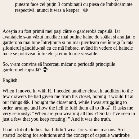
puteam face cel puțin 3 combinații cu piesa de îmbrăcăminte
respectivă, atunci it was a keeper . 😄
Aceștia au fost primii mei pași către o garderobă capsulă. Iar
avantajele s-au văzut imediat: mai puține haine de spălat și aranjat, o
garderobă mai bine întreținută și nu mai pierdeam ore întregi în fața
șifonierul gândidu-mă cu ce mă îmbrac, având în vedere că hainele
mele se potriveau între ele și erau foarte versatile.
So, v-am convins să încercați măcar o perioadă principiile
garderobei capsulă? 🤓
English:
When I moved in with R, I needed another closet in addition to the
few drawers he had given me from his closet, hoping it would fit all
our things 😂. I bought the closet and, while I was struggling to
order, arrange and how the hell to fold them all to fit 🤣, R asks me
very seriously: “When are you wearing all this ?! So far I’ve seen in
just a few that you keep rotating! ” And it was the truth.
I had a lot of clothes that I didn’t wear for various reasons. So I
started looking for solutions and the concept of capsule wardrobe