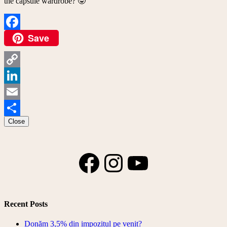
the capsule wardrobe? 🤓
Save
Facebook
Copy
Link
LinkedIn
Email
Close
Share
Facebook
Instagram
YouTube
Recent Posts
Donăm 3,5% din impozitul pe venit?