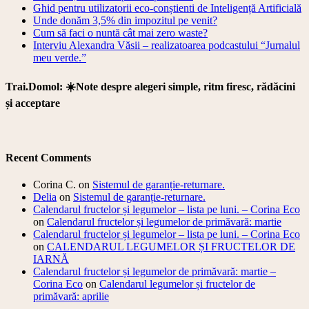
Ghid pentru utilizatorii eco-conștienti de Inteligență Artificială
Unde donăm 3,5% din impozitul pe venit?
Cum să faci o nuntă cât mai zero waste?
Interviu Alexandra Văsii – realizatoarea podcastului “Jurnalul
meu verde.”
Trai.Domol: ☀️Note despre alegeri simple, ritm firesc, rădăcini
și acceptare
Recent Comments
Corina C.
on
Sistemul de garanție-returnare.
Delia
on
Sistemul de garanție-returnare.
Calendarul fructelor și legumelor – lista pe luni. – Corina Eco
on
Calendarul fructelor și legumelor de primăvară: martie
Calendarul fructelor și legumelor – lista pe luni. – Corina Eco
on
CALENDARUL LEGUMELOR ȘI FRUCTELOR DE
IARNĂ
Calendarul fructelor și legumelor de primăvară: martie –
Corina Eco
on
Calendarul legumelor și fructelor de
primăvară: aprilie