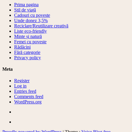
Prima pagina
Stil de viață
Cadouri cu poveste
Unde donez 3,5%
Reciclare/Reutilizare creativă
Liste eco-friendly
Minte și natură
Femei cu poveste
Rădăcini
Fără categorie
Privacy policy
Meta
Register
Log in
Entries feed
Comments feed
WordPress.org
Proudly powered by WordPress
|
Theme :
Voice Blog free