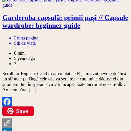
Garderoba capsulă: primii pași // Capsule
wardrobe: beginner guide
Prima pagina
Stil de viață
6 min
5 years ago
3
Scroll for English: Când m-am mutat cu R , am avut nevoie de încă
un șifonier pe lângă cele câteva sertare pe care mi le dăduse el din
șifonierul lui, în speranța că vor încăpea toate lucrurile noastre 😂 .
Am cumpărat […]
Save
Facebook