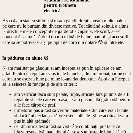
pentru trotineta
electrică
Așa că am stat eu strâmb și m-am gândit drept: aveam multe haine
pe care nu le purtam din diverse motive. Tot căutând soluții, a ajuns
la urechile mele conceptul de garderobă capsulă. Pe scurt, acest
concept înseamnă să deții doar o mână de haine, pantofi și accesorii
care să se potrivească și pe tipul de corp din dotare 😊 și între ele.
în pădurea cu alune 😄
N-am mai stat pe gânduri și am început să pun în aplicare ce am
aflat. Pentru început am scos toate hainele și le-am probat, iar pe cele
care nu se așezau bine pe mine le-am dat deoparte. Apoi am început
să le selectez în funcție și de alte criterii:
am verificat dacă sunt pătate, rupte, stricate fără putința de a fi
reparate și cele care erau așa, le-am pus în altă grămadă pentru
a le face cârpe de praf.
următorul pas a fost să verific materialele din care erau făcute
și dacă îmi declanșează vreo sensibilitate. Și pe acestea le-am
pus în altă grămadă.
cel din urmă test a fost să văd câte combinații pot face cu
bluza respectivă, pantalonul ăla roz sau fusta de blugi. Dacă