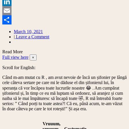
Copy
Link
LinkedIn
Email
Share
March 10, 2021
on
| Leave a Comment
Garderoba
capsulă:
Read More
primii
Full view here
pași
×
//
Scroll for English:
Capsule
wardrobe:
Când m-am mutat cu R , am avut nevoie de încă un șifonier pe lângă
beginner
cele câteva sertare pe care mi le dăduse el din șifonierul lui, în
guide
speranța că vor încăpea toate lucrurile noastre 😂 . Am cumpărat
șifonierul și, în timp ce eu mă luptam să ordonez, să aranjez și cum
naiba să le mai împăturesc să încapă toate 🤣, R mă întreabă foarte
serios: ” Când porți tu toate astea?! Că eu, până acum, te-am văzut
în doar câteva pe care le tot rotești!” Și așa era.
Vruuum,
vruuum….Costumație