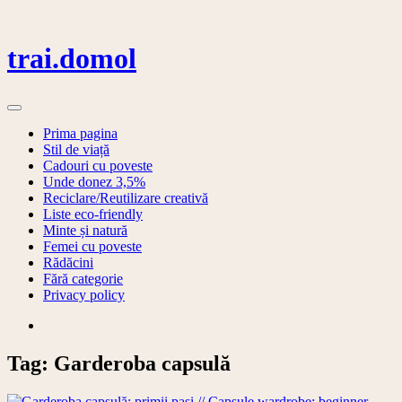
Skip
to
content
trai.domol
Prima pagina
Stil de viață
Cadouri cu poveste
Unde donez 3,5%
Reciclare/Reutilizare creativă
Liste eco-friendly
Minte și natură
Femei cu poveste
Rădăcini
Fără categorie
Privacy policy
Tag:
Garderoba capsulă