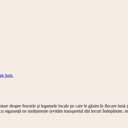
pe luni.
re despre fructele și legumele locale pe care le găsim în fiecare lună și 
cu siguranță ne mulțumește (evităm transportul din locuri îndepărtate, ma