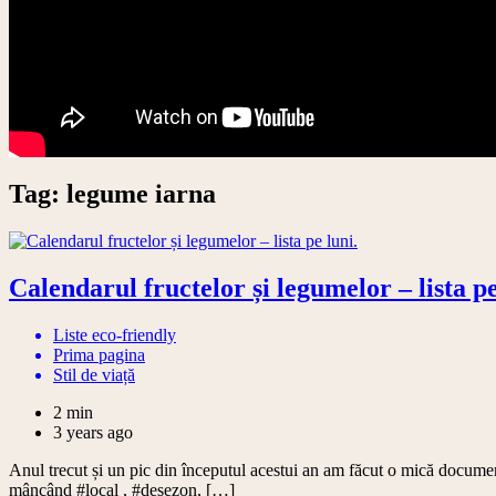
Tag:
legume iarna
Calendarul fructelor și legumelor – lista pe
Liste eco-friendly
Prima pagina
Stil de viață
2 min
3 years ago
Anul trecut și un pic din începutul acestui an am făcut o mică documenta
mâncând #local , #desezon, […]