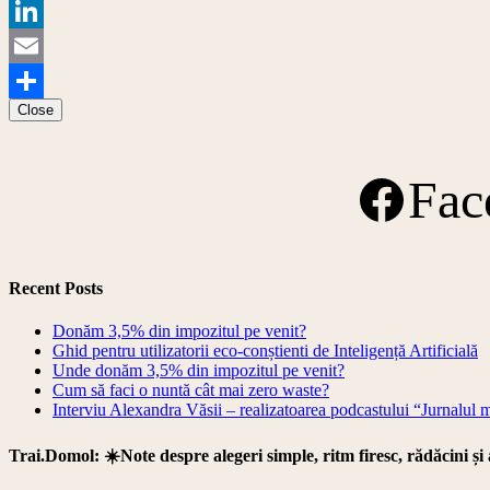
Copy
Link
LinkedIn
Email
Close
Share
Fac
Recent Posts
Donăm 3,5% din impozitul pe venit?
Ghid pentru utilizatorii eco-conștienti de Inteligență Artificială
Unde donăm 3,5% din impozitul pe venit?
Cum să faci o nuntă cât mai zero waste?
Interviu Alexandra Văsii – realizatoarea podcastului “Jurnalul 
Trai.Domol: ☀️Note despre alegeri simple, ritm firesc, rădăcini și