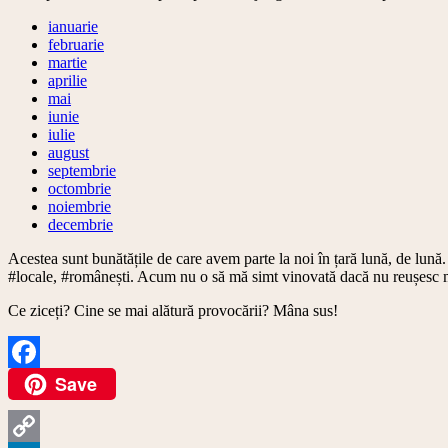
ianuarie
februarie
martie
aprilie
mai
iunie
iulie
august
septembrie
octombrie
noiembrie
decembrie
Acestea sunt bunătățile de care avem parte la noi în țară lună, de lun
#locale, #românești. Acum nu o să mă simt vinovată dacă nu reușesc me
Ce ziceți? Cine se mai alătură provocării? Mâna sus!
Save
Facebook