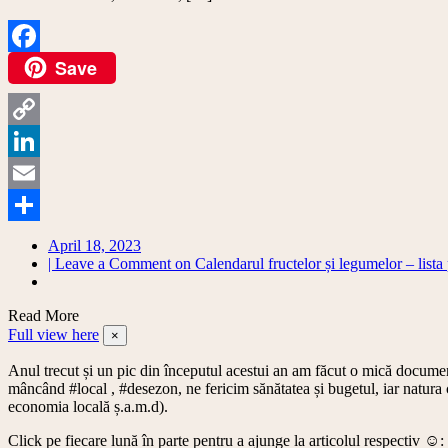
Save
Facebook
Copy
Link
LinkedIn
Email
Share
April 18, 2023
| Leave a Comment
on Calendarul fructelor și legumelor – lista 
Read More
Full view here
×
Anul trecut și un pic din începutul acestui an am făcut o mică documenta
mâncând #local , #desezon, ne fericim sănătatea și bugetul, iar natura 
economia locală ș.a.m.d).
Click pe fiecare lună în parte pentru a ajunge la articolul respectiv ☺️: