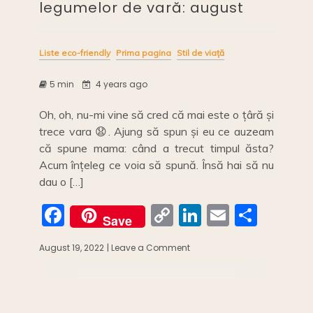
legumelor de vară: august
Liste eco-friendly
Prima pagina
Stil de viață
5 min
4 years ago
Oh, oh, nu-mi vine să cred că mai este o țâră și
trece vara 😧. Ajung să spun și eu ce auzeam
că spune mama: când a trecut timpul ăsta?
Acum înțeleg ce voia să spună. Însă hai să nu
dau o […]
F
C
Li
E
S
Save
a
o
n
m
h
August 19, 2022
| Leave a Comment
on
c
p
k
ai
ar
Calendarul
fructelor
e
y
e
l
e
și
b
Li
dI
legumelor
de