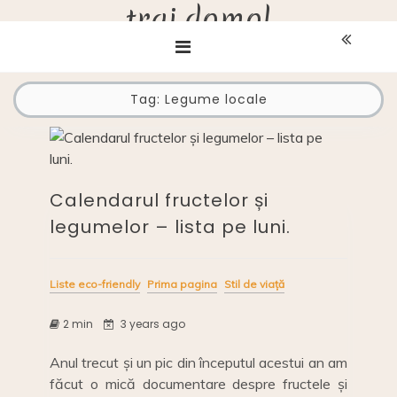
trai.domol
Skip
to
content
Tag:
Legume locale
Calendarul fructelor și
legumelor – lista pe luni.
Liste eco-friendly
Prima pagina
Stil de viață
2 min
3 years ago
Anul trecut și un pic din începutul acestui an am
făcut o mică documentare despre fructele și