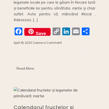
legumele locale pe care le găsim în fiecare lună
și beneficiile lor pentru sănătate, minte și chiar
suflet. Asta pentru că, mâncând #local ,
#desezon, […]
F
C
Li
E
S
Save
a
o
n
m
h
April 18, 2023
| Leave a Comment
on
c
p
k
ai
ar
Calendarul
fructelor
e
y
e
l
e
și
b
Li
dI
legumelor
–
o
n
n
Read More
lista
pe
o
k
luni.
k
Calendarul fructelor și