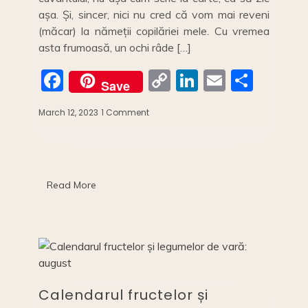
așa. Și, sincer, nici nu cred că vom mai reveni
(măcar) la nămeții copilăriei mele. Cu vremea
asta frumoasă, un ochi râde […]
F
C
Li
E
S
Save
a
o
n
m
h
March 12, 2023
1 Comment
on
c
p
k
ai
ar
CALENDARUL
LEGUMELOR
e
y
e
l
e
ȘI
b
Li
dI
FRUCTELOR
DE
o
n
n
Read More
IARNĂ
o
k
k
Calendarul fructelor și