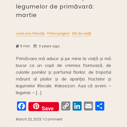
legumelor de primăvară:
martie
Liste eco-friendly
Prima pagina
Stil de viață
6 min
3 years ago
Primăvara mă aduce și pe mine la viață și mă
bucur ca un copil de vremea frumoasă, de
culorile pomilor și parfumul florilor, de tropotul
mărunt al ploilor și de apariția fructelor și
legumelor #locale, #desezon. Așa că avem: –
legume: – […]
F
C
Li
E
S
Save
a
o
n
m
h
March 23, 2023
1 Comment
on
c
p
k
ai
ar
Calendarul