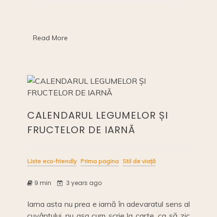
fructelor
e
y
e
l
e
și
b
Li
dI
legumelor
de
o
n
n
Read More
primăvară:
martie
o
k
k
CALENDARUL LEGUMELOR ȘI
FRUCTELOR DE IARNĂ
Liste eco-friendly
Prima pagina
Stil de viață
9 min
3 years ago
Iarna asta nu prea e iarnă în adevaratul sens al
cuvântului, nu așa cum scrie la carte, ca să zic