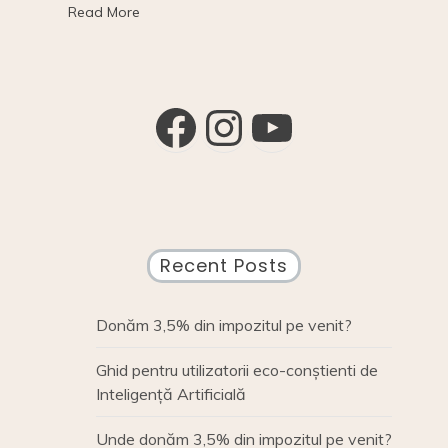
o
n
n
Read More
vară:
august
o
k
k
Facebook
Instagram
YouTube
Recent Posts
Donăm 3,5% din impozitul pe venit?
Ghid pentru utilizatorii eco-conștienti de
Inteligență Artificială
Unde donăm 3,5% din impozitul pe venit?