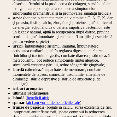
absorbția fierului și la producerea de colagen, sursă bună de
mangan, care poate ajuta la reducerea simptomelor
sindromului premenstrual și la promovarea sănătății tiroidei)
ștevie
(conține o cantitate mare de vitaminele C, A, E, K, dar
și potasiu, fosfor, calciu, zinc, fier și proteine, ajută la nivelul
de energie, acționând ca o barieră împotriva bacteriilor, este
un laxativ natural, ajută la recuperarea după diaree, previne
scorbutul, ajută imunitatea și reduce inflamațiile și este ideală
pentru vedere și piele)
urzici
(îmbunătățesc sistemul imunitar, îmbunătățesc
activitatea cardiacă, ajută în reglarea digestiei, curățarea
rinichilor și tractului digestiv, combate diareea și stimulează
metabolismul, pot reduce simptomele rinitei alergice,
stimulează creșterea părului, reduc sângerările gingivale)
leurdă
(stimulează capacitatea de memorare, combate
momentele de lapsus, amneziile, insomniile, ameţelile de
dimineaţă, stările depresive şi stările de anxietate şi de
nelinişte)
ierburi aromatice
ultimele rădăcinoase
lobodă
(
beneficii aici
)
spanac
(
aici am vorbit de beneficiile sale
)
frunze de păpădie
(bogate in calciu, sursa excelenta de fier,
proprietati antiinflamatorii, poate contribui la reducerea
riscului aparitiei cancerului, a cataractei, a sclerozei multiple, a