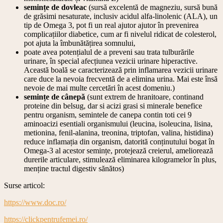
semințe de dovleac
(sursă excelentă de magneziu, sursă bună
de grăsimi nesaturate, inclusiv acidul alfa-linolenic (ALA), un
tip de Omega 3, pot fi un real ajutor ajutor în prevenirea
complicațiilor diabetice, cum ar fi nivelul ridicat de colesterol,
pot ajuta la îmbunătățirea somnului,
poate avea potențialul de a preveni sau trata tulburările
urinare, în special afecțiunea vezicii urinare hiperactive.
Această boală se caracterizează prin inflamarea vezicii urinare
care duce la nevoia frecventă de a elimina urina. Mai este însă
nevoie de mai multe cercetări în acest domeniu.)
semințe de cânepă
(sunt extrem de hranitoare, continand
proteine din belsug, dar si acizi grasi si minerale benefice
pentru organism, semintele de canepa contin toti cei 9
aminoacizi esentiali organismului (leucina, isoleucina, lisina,
metionina, fenil-alanina, treonina, triptofan, valina, histidina)
reduce inflamația din organism, datorită conținutului bogat în
Omega-3 al acestor semințe, protejează creierul, ameliorează
durerile articulare, stimulează eliminarea kilogramelor în plus,
menține tractul digestiv sănătos)
Surse articol:
https://www.doc.ro/
https://clickpentrufemei.ro/