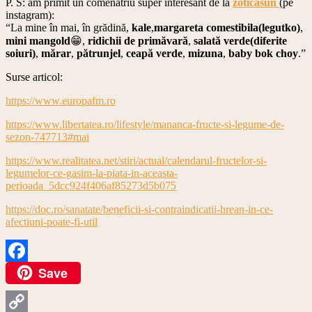
P. S: am primit un comenatriu super interesant de la
zoticasun
(pe
instagram):
“La mine în mai, în grădină,
kale
,
margareta comestibila(legutko)
,
mini mangold
😁,
ridichii de primăvară
,
salată verde(diferite
soiuri)
,
mărar
,
pătrunjel
,
ceapă verde
,
mizuna
,
baby bok choy
.”
Surse articol:
https://www.europafm.ro
https://www.libertatea.ro/lifestyle/mananca-fructe-si-legume-de-
sezon-747713#mai
https://www.realitatea.net/stiri/actual/calendarul-fructelor-si-
legumelor-ce-gasim-la-piata-in-aceasta-
perioada_5dcc924f406af85273d5b075
https://doc.ro/sanatate/beneficii-si-contraindicatii-hrean-in-ce-
afectiuni-poate-fi-util
Save
Facebook