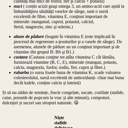
cantităţi mai mici de fosfor, fier şi calciu + potasiu)
nuci
( conțin acizii graşi omega 3, un amino-acid care ajută la
îmbunătăţirea sănătăţii vaselor de sânge, sunt o sursă
excelentă de fibre, vitamina E, conţinut important de
minerale: manganul, cuprul, potasiul, calciul,
fierul, magneziu, zinc şi seleniu.)
alune de pădure
(bogate în vitamina E (este implicată în
procesul de regenerare a ţesuturilor şi a vasele de sânge). De
asemenea, alunele de pădure au un conţinut important şi de
vitamine din grupul B: B6 şi B1.)
castane
(Castana conţine tot atâta vitamina C cât lămâia,
furnizează vitamine (B, C, E), minerale (mangan, potasiu,
calciu, magneziu, fosfor, sodiu, fier, cupru şi fibre.)
rubarba
(o sursa foarte buna de vitamina K, scade valoarea
colesterolului, sursă excelentă de antioxidanți- chiar mai buna
decât kalele, conține calciu și luteină)
Și să nu uităm de semințe, fructe congelate, uscate, confiate (stafide,
caise, porumb de popcorn la vrac și alte minuni), compoturi,
dulcețuri și sucuri sau siropuri naturale. 🤤
Niște
stafide
delicioase