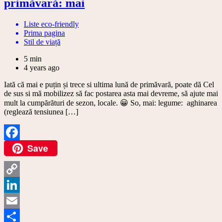
primăvară: mai
Liste eco-friendly
Prima pagina
Stil de viață
5 min
4 years ago
Iată că mai e puțin și trece si ultima lună de primăvară, poate dă Cel
de sus si mă mobilizez să fac postarea asta mai devreme, să ajute mai
mult la cumpărături de sezon, locale. 😀 So, mai: legume: aghinarea
(reglează tensiunea […]
Save
Facebook
Copy
Link
LinkedIn
Email