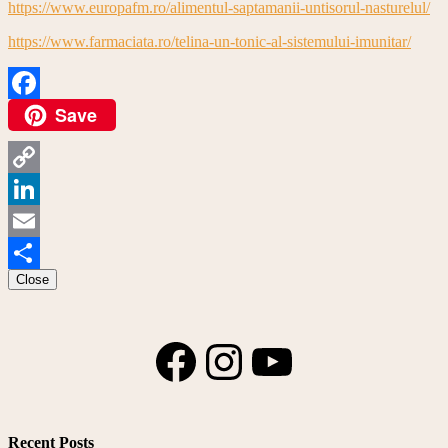
https://www.europafm.ro/alimentul-saptamanii-untisorul-nasturelul/
https://www.farmaciata.ro/telina-un-tonic-al-sistemului-imunitar/
Save
Facebook
Copy
Link
LinkedIn
Email
Close
Share
Facebook
Instagram
YouTube
Recent Posts