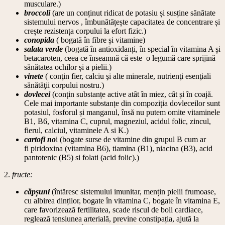
musculare.)
broccoli
(are un conținut ridicat de potasiu și susține sănătate
sistemului nervos , îmbunătățește capacitatea de concentrare și
crește rezistența corpului la efort fizic.)
conopida
( bogată în fibre și vitamine)
salata verde
(bogată în antioxidanți, în special în vitamina A și
betacaroten, ceea ce înseamnă că este o legumă care sprijină
sănătatea ochilor și a pielii.)
vinete
( conţin fier, calciu şi alte minerale, nutrienţi esenţiali
sănătăţii corpului nostru.)
dovlecei
(conțin substanțe active atât în miez, cât și în coajă.
Cele mai importante substanțe din compoziția dovleceilor sunt
potasiul, fosforul și manganul, însă nu putem omite vitaminele
B1, B6, vitamina C, cuprul, magneziul, acidul folic, zincul,
fierul, calciul, vitaminele A si K.)
cartofi no
i (bogate surse de vitamine din grupul B cum ar
fi piridoxina (vitamina B6), tiamina (B1), niacina (B3), acid
pantotenic (B5) si folati (acid folic).)
2.
fructe:
căpșuni
(întăresc sistemului imunitar, mențin pielii frumoase,
cu albirea dinților, bogate în vitamina C, bogate în vitamina E,
care favorizează fertilitatea, scade riscul de boli cardiace,
reglează tensiunea arterială, previne constipația, ajută la