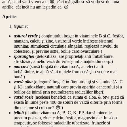
anu’, când va fi vremea ei 😁, căci mă grăbesc să vorbesc de luna
aprilie, cât încă nu am ieșit din ea. 😄
Aprilie
:
legume
:
usturoi verde
( conţinutului bogat în vitaminele B şi C, fosfor,
mangan, calciu şi zinc, usturoiul verde întăreşte sistemul
imunitar, stimulează circulaţia sângelui, reglează nivelul de
colesterol şi previne astfel bolile cardiovasculare.)
sparanghel
(detoxifiază, are proprietăţi anti-îmbătrânire,
afrodiziac, ameliorează durerile şi inflamaţiile din corp.)
morcovi
(sursă bogată de vitamina A, au efect anti-
îmbătrânire, te ajută să ai o piele frumoasă şi o vedere mai
bună.)
varză alba
(o legumă bogată în fitonutrienţi şi vitamine (A, C
şi K), antioxidanţi naturali care previn apariţia cancerului şi a
bolilor de inimă prin neutralizarea radicalilor liberi)
varză rosie
(aceleași beneficii ca surata ei alba. & btw știați că
există în lume peste 400 de soiuri de varză diferite prin formă,
dimensiune și culoare?!😳 )
țelină
(contine vitamina A, B, C, K, PP, dar si minerale
precum potasiu, zinc, calciu, fosfor, magneziu etc. In scop
terapeutic, se folosesc radacinile tuberizate, frunzele si