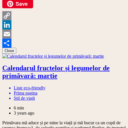
Save
Facebook
Copy
Link
LinkedIn
Email
Close
Share
Calendarul fructelor și legumelor de
primăvară: martie
Liste eco-friendly
Prima pagina
Stil de viață
6 min
3 years ago
Primăvara mă aduce și pe mine la viață și mă bucur ca un copil de
vremea frumoasă, de culorile pomilor și parfumul florilor, de tropotul