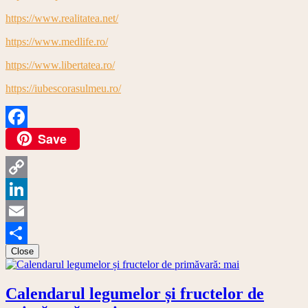
https://www.realitatea.net/
https://www.medlife.ro/
https://www.libertatea.ro/
https://iubescorasulmeu.ro/
Save
Facebook
Copy
Link
LinkedIn
Email
Close
Share
Calendarul legumelor și fructelor de