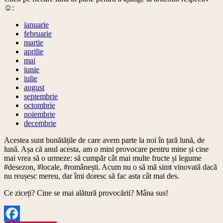
☺️:
ianuarie
februarie
martie
aprilie
mai
iunie
iulie
august
septembrie
octombrie
noiembrie
decembrie
Acestea sunt bunătățile de care avem parte la noi în țară lună, de
lună. Așa că anul acesta, am o mini provocare pentru mine și cine
mai vrea să o urmeze: să cumpăr cât mai multe fructe și legume
#desezon, #locale, #românești. Acum nu o să mă simt vinovată dacă
nu reușesc mereu, dar îmi doresc să fac asta cât mai des.
Ce ziceți? Cine se mai alătură provocării? Mâna sus!