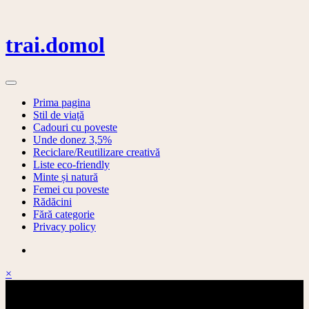
Skip
to
content
trai.domol
Prima pagina
Stil de viață
Cadouri cu poveste
Unde donez 3,5%
Reciclare/Reutilizare creativă
Liste eco-friendly
Minte și natură
Femei cu poveste
Rădăcini
Fără categorie
Privacy policy
×