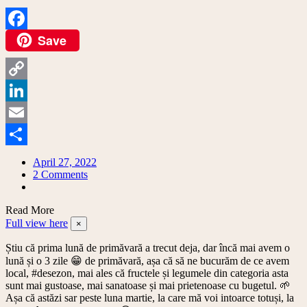
Save
Facebook
Copy
Link
LinkedIn
Email
Share
April 27, 2022
on
2 Comments
Calendarul
legumelor
Read More
și
Full view here
fructelor
×
de
Știu că prima lună de primăvară a trecut deja, dar încă mai avem o
primăvară:
aprilie
lună și o 3 zile 😁 de primăvară, așa că să ne bucurăm de ce avem
local, #desezon, mai ales că fructele și legumele din categoria asta
sunt mai gustoase, mai sanatoase și mai prietenoase cu bugetul. 🌱
Așa că astăzi sar peste luna martie, la care mă voi intoarce totuși, la