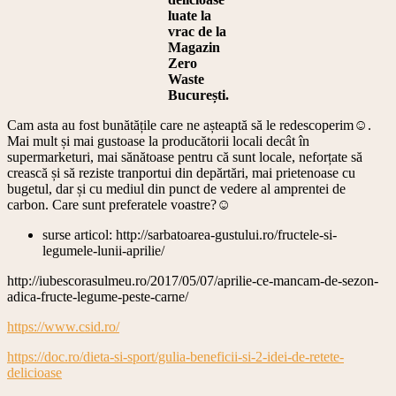
luate la
vrac de la
Magazin
Zero
Waste
București.
Cam asta au fost bunătățile care ne așteaptă să le redescoperim☺️.
Mai mult și mai gustoase la producătorii locali decât în
supermarketuri, mai sănătoase pentru că sunt locale, neforțate să
crească și să reziste tranportui din depărtări, mai prietenoase cu
bugetul, dar și cu mediul din punct de vedere al amprentei de
carbon. Care sunt preferatele voastre?☺️
surse articol: http://sarbatoarea-gustului.ro/fructele-si-
legumele-lunii-aprilie/
http://iubescorasulmeu.ro/2017/05/07/aprilie-ce-mancam-de-sezon-
adica-fructe-legume-peste-carne/
https://www.csid.ro/
https://doc.ro/dieta-si-sport/gulia-beneficii-si-2-idei-de-retete-
delicioase