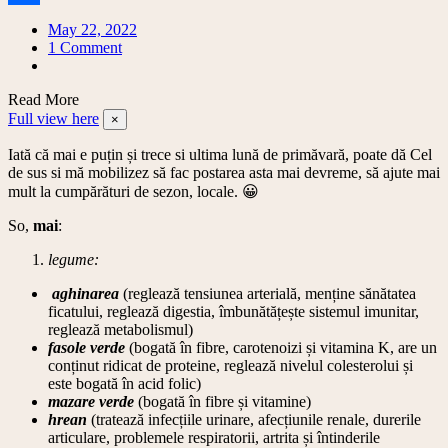
Share
May 22, 2022
on
1 Comment
Calendarul
legumelor
Read More
și
Full view here
fructelor
×
de
Iată că mai e puțin și trece si ultima lună de primăvară, poate dă Cel
primăvară:
de sus si mă mobilizez să fac postarea asta mai devreme, să ajute mai
mai
mult la cumpărături de sezon, locale. 😀
So,
mai
:
legume:
aghinarea
(reglează tensiunea arterială, menține sănătatea
ficatului, reglează digestia, îmbunătățește sistemul imunitar,
reglează metabolismul)
fasole verde
(bogată în fibre, carotenoizi și vitamina K, are un
conținut ridicat de proteine, reglează nivelul colesterolui și
este bogată în acid folic)
mazare verde
(bogată în fibre și vitamine)
hrean
(tratează infecțiile urinare, afecțiunile renale, durerile
articulare, problemele respiratorii, artrita și întinderile