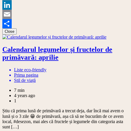
Copy
Link
LinkedIn
Email
Close
Share
Calendarul legumelor și fructelor de
primăvară: aprilie
Liste eco-friendly
Prima pagina
Stil de viață
7 min
4 years ago
1
Știu că prima lună de primăvară a trecut deja, dar încă mai avem o
lună și o 3 zile 😁 de primăvară, așa că să ne bucurăm de ce avem
local, #desezon, mai ales că fructele și legumele din categoria asta
sunt […]