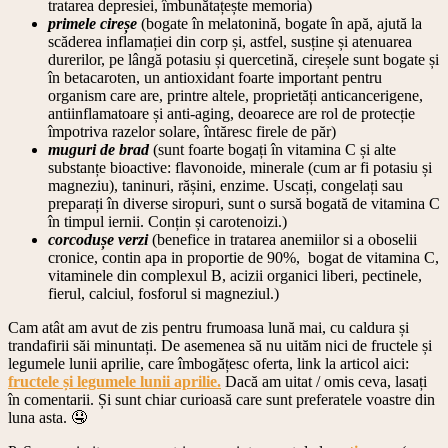
tratarea depresiei, îmbunătațește memoria)
primele cireșe
(bogate în melatonină, bogate în apă, ajută la
scăderea inflamației din corp și, astfel, susține și atenuarea
durerilor, pe lângă potasiu și quercetină, cireșele sunt bogate și
în betacaroten, un antioxidant foarte important pentru
organism care are, printre altele, proprietăți anticancerigene,
antiinflamatoare și anti-aging, deoarece are rol de protecție
împotriva razelor solare, întăresc firele de păr)
muguri de brad
(sunt foarte bogați în vitamina C și alte
substanțe bioactive: flavonoide, minerale (cum ar fi potasiu și
magneziu), taninuri, rășini, enzime. Uscați, congelați sau
preparați în diverse siropuri, sunt o sursă bogată de vitamina C
în timpul iernii. Conțin și carotenoizi.)
corcodușe verzi
(benefice in tratarea anemiilor si a oboselii
cronice, contin apa in proportie de 90%, bogat de vitamina C,
vitaminele din complexul B, acizii organici liberi, pectinele,
fierul, calciul, fosforul si magneziul.)
Cam atât am avut de zis pentru frumoasa lună mai, cu caldura și
trandafirii săi minuntați. De asemenea să nu uităm nici de fructele și
legumele lunii aprilie, care îmbogățesc oferta, link la articol aici:
fructele și legumele lunii aprilie.
Dacă am uitat / omis ceva, lasați
în comentarii. Și sunt chiar curioasă care sunt preferatele voastre din
luna asta. 🤤