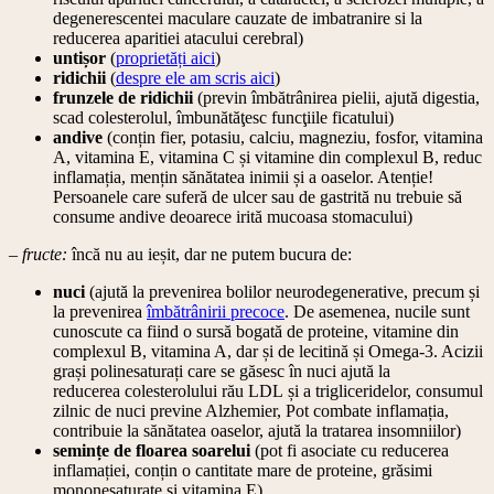
degenerescentei maculare cauzate de imbatranire si la
reducerea aparitiei atacului cerebral)
untișor
(
proprietăți aici
)
ridichii
(
despre ele am scris aici
)
frunzele de ridichii
(previn îmbătrânirea pielii, ajută digestia,
scad colesterolul, îmbunătăţesc funcţiile ficatului)
andive
(conțin fier, potasiu, calciu, magneziu, fosfor, vitamina
A, vitamina E, vitamina C și vitamine din complexul B, reduc
inflamația, mențin sănătatea inimii și a oaselor. Atenție!
Persoanele care suferă de ulcer sau de gastrită nu trebuie să
consume andive deoarece irită mucoasa stomacului)
– fructe:
încă nu au ieșit, dar ne putem bucura de:
nuci
(ajută la prevenirea bolilor neurodegenerative, precum și
la prevenirea
îmbătrânirii precoce
. De asemenea, nucile sunt
cunoscute ca fiind o sursă bogată de proteine, vitamine din
complexul B, vitamina A, dar și de lecitină și Omega-3. Acizii
grași polinesaturați care se găsesc în nuci ajută la
reducerea colesterolului rău LDL și a trigliceridelor, consumul
zilnic de nuci previne Alzhemier, Pot combate inflamația,
contribuie la sănătatea oaselor, ajută la tratarea insomniilor)
semințe de floarea soarelui
(pot fi asociate cu reducerea
inflamației, conțin o cantitate mare de proteine, grăsimi
mononesaturate și vitamina E)