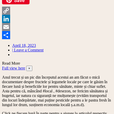
Save
Facebook
Copy
Link
LinkedIn
Email
Share
April 18, 2023
on
| Leave a Comment
Calendarul
fructelor
Read More
și
Full view here
legumelor
×
–
Anul trecut și un pic din începutul acestui an am făcut o mică
lista
documentare despre fructele și legumele locale pe care le găsim în
pe
fiecare lună și beneficiile lor pentru sănătate, minte și chiar suflet.
luni.
Asta pentru că, mâncând #local , #desezon, ne fericim sănătatea și
bugetul, iar natura cu siguranță ne mulțumește (evităm transportul
din locuri îndepărtate, mai puține pesticide pentru a le pastra fresh în
lungul lor drum, susținem economia locală ș.a.m.d).
Click pe fiecare lună în parte pentru a ajunge la articolul respectiv