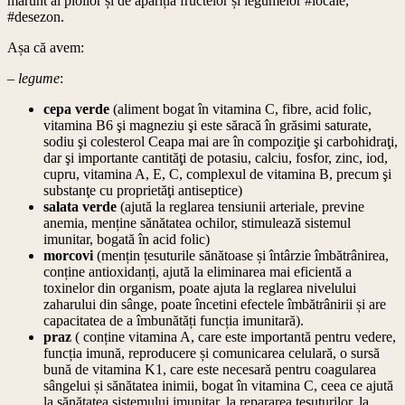
mărunt al ploilor și de apariția fructelor și legumelor #locale,
#desezon.
Așa că avem:
– legume
:
cepa verde
(aliment bogat în vitamina C, fibre, acid folic,
vitamina B6 şi magneziu şi este săracă în grăsimi saturate,
sodiu şi colesterol Ceapa mai are în compoziţie şi carbohidraţi,
dar şi importante cantităţi de potasiu, calciu, fosfor, zinc, iod,
cupru, vitamina A, E, C, complexul de vitamina B, precum şi
substanţe cu proprietăţi antiseptice)
salata verde
(ajută la reglarea tensiunii arteriale, previne
anemia, menține sănătatea ochilor, stimulează sistemul
imunitar, bogată în acid folic)
morcovi
(mențin țesuturile sănătoase și întârzie îmbătrânirea,
conține antioxidanți, ajută la eliminarea mai eficientă a
toxinelor din organism, poate ajuta la reglarea nivelului
zaharului din sânge, poate încetini efectele îmbătrânirii și are
capacitatea de a îmbunătăți funcția imunitară).
praz
( conține vitamina A, care este importantă pentru vedere,
funcția imună, reproducere și comunicarea celulară, o sursă
bună de vitamina K1, care este necesară pentru coagularea
sângelui și sănătatea inimii, bogat în vitamina C, ceea ce ajută
la sănătatea sistemului imunitar, la repararea țesuturilor, la