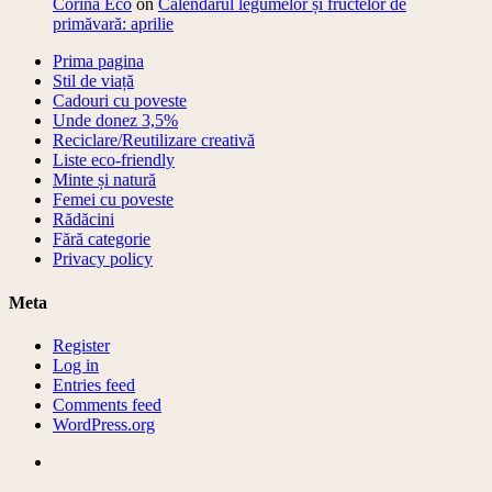
Corina Eco
on
Calendarul legumelor și fructelor de
primăvară: aprilie
Prima pagina
Stil de viață
Cadouri cu poveste
Unde donez 3,5%
Reciclare/Reutilizare creativă
Liste eco-friendly
Minte și natură
Femei cu poveste
Rădăcini
Fără categorie
Privacy policy
Meta
Register
Log in
Entries feed
Comments feed
WordPress.org