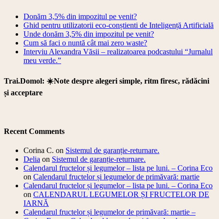
Donăm 3,5% din impozitul pe venit?
Ghid pentru utilizatorii eco-conștienti de Inteligență Artificială
Unde donăm 3,5% din impozitul pe venit?
Cum să faci o nuntă cât mai zero waste?
Interviu Alexandra Văsii – realizatoarea podcastului “Jurnalul
meu verde.”
Trai.Domol: ☀️Note despre alegeri simple, ritm firesc, rădăcini
și acceptare
Recent Comments
Corina C.
on
Sistemul de garanție-returnare.
Delia
on
Sistemul de garanție-returnare.
Calendarul fructelor și legumelor – lista pe luni. – Corina Eco
on
Calendarul fructelor și legumelor de primăvară: martie
Calendarul fructelor și legumelor – lista pe luni. – Corina Eco
on
CALENDARUL LEGUMELOR ȘI FRUCTELOR DE
IARNĂ
Calendarul fructelor și legumelor de primăvară: martie –