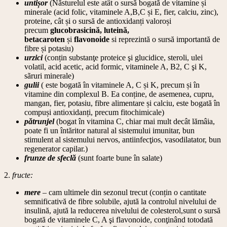
untișor
(Năsturelul este atât o sursă bogată de vitamine și
minerale (acid folic, vitaminele A,B,C și E, fier, calciu, zinc),
proteine, cât și o sursă de antioxidanți valoroși
precum
glucobrasicină, luteină,
betacaroten
și
flavonoide
si reprezintă o sursă importantă de
fibre și potasiu)
urzici
(conțin substanţe proteice şi glucidice, steroli, ulei
volatil, acid acetic, acid formic, vitaminele A, B2, C şi K,
sãruri minerale)
gulii
( este bogată în vitaminele A, C și K, precum și în
vitamine din complexul B. Ea conține, de asemenea, cupru,
mangan, fier, potasiu, fibre alimentare și calciu, este bogată în
compuși antioxidanți, precum fitochimicale)
pătrunjel
(bogat în vitamina C, chiar mai mult decât lămâia,
poate fi un întăritor natural al sistemului imunitar, bun
stimulent al sistemului nervos, antiinfecţios, vasodilatator, bun
regenerator capilar.)
frunze de sfeclă
(sunt foarte bune în salate)
2.
fructe:
mere
– cam ultimele din sezonul trecut (conțin o cantitate
semnificativă de fibre solubile, ajută la controlul nivelului de
insulină, ajută la reducerea nivelului de colesterol,sunt o sursă
bogată de vitaminele C, A şi flavonoide, conţinând totodată