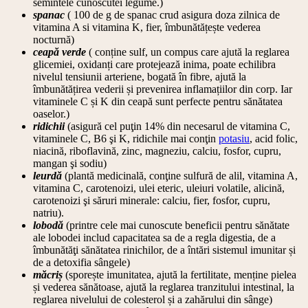
semintele cunoscutei legume.)
spanac
( 100 de g de spanac crud asigura doza zilnica de
vitamina A si vitamina K, fier, îmbunătățește vederea
nocturnă)
ceapă verde
( conține sulf, un compus care ajută la reglarea
glicemiei, oxidanți care protejează inima, poate echilibra
nivelul tensiunii arteriene, bogată în fibre, ajută la
îmbunătățirea vederii și prevenirea inflamațiilor din corp. Iar
vitaminele C și K din ceapă sunt perfecte pentru sănătatea
oaselor.)
ridichii
(asigură cel puţin 14% din necesarul de vitamina C,
vitaminele C, B6 şi K, ridichile mai conţin
potasiu
, acid folic,
niacină, riboflavină, zinc, magneziu, calciu, fosfor, cupru,
mangan şi sodiu)
leurdă
(plantă medicinală, conţine sulfură de alil, vitamina A,
vitamina C, carotenoizi, ulei eteric, uleiuri volatile, alicină,
carotenoizi şi săruri minerale: calciu, fier, fosfor, cupru,
natriu).
lobodă
(printre cele mai cunoscute beneficii pentru sănătate
ale lobodei includ capacitatea sa de a regla digestia, de a
îmbunătăţi sănătatea rinichilor, de a întări sistemul imunitar și
de a detoxifia sângele)
măcriș
(sporește imunitatea, ajută la fertilitate, menține pielea
și vederea sănătoase, ajută la reglarea tranzitului intestinal, la
reglarea nivelului de colesterol și a zahărului din sânge)