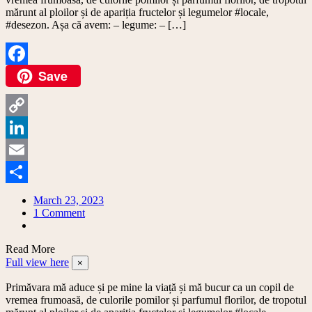
mărunt al ploilor și de apariția fructelor și legumelor #locale,
#desezon. Așa că avem: – legume: – […]
Save
Facebook
Copy
Link
LinkedIn
Email
Share
March 23, 2023
on
1 Comment
Calendarul
fructelor
Read More
și
Full view here
legumelor
×
de
Primăvara mă aduce și pe mine la viață și mă bucur ca un copil de
primăvară:
vremea frumoasă, de culorile pomilor și parfumul florilor, de tropotul
martie