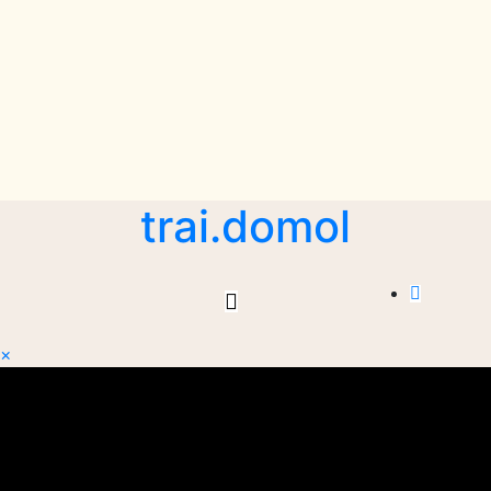
trai.domol
×