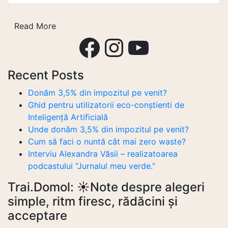
DIY
n
d
l
r
anti
k
I
e
Read More
rid
Facebook
Instagram
YouTube
n
pentru
pantofi
//
Recent Posts
2
DIY
Donăm 3,5% din impozitul pe venit?
shoe
Ghid pentru utilizatorii eco-conștienti de
polish.
Inteligență Artificială
Unde donăm 3,5% din impozitul pe venit?
Cum să faci o nuntă cât mai zero waste?
Interviu Alexandra Văsii – realizatoarea
podcastului “Jurnalul meu verde.”
Trai.Domol: ☀️Note despre alegeri
simple, ritm firesc, rădăcini și
acceptare