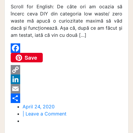
Scroll for English: De câte ori am ocazia să
încerc ceva DIY din categoria low waste/ zero
waste mă apucă o curiozitate maximă să văd
dacă și funcționează. Așa că, după ce am făcut și
am testat, iată că vin cu două […]
Save
F
a
c
C
e
o
L
b
p
i
E
o
April 24, 2020
y
n
m
S
on
| Leave a Comment
o
L
k
a
h
2
k
i
e
i
a
creme