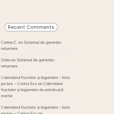
Recent Comments
Corina C.
on
Sistemul de garanție-
returnare.
Delia
on
Sistemul de garanție-
returnare.
Calendarul fructelor și legumelor – lista
pe luni. – Corina Eco
on
Calendarul
fructelor și legumelor de primăvară:
martie
Calendarul fructelor și legumelor – lista
pe luni. – Corina Eco
on