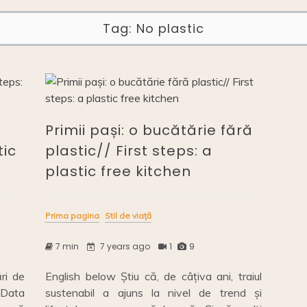
Tag:
No plastic
Primii pași: o bucătărie fără
tic
plastic// First steps: a
plastic free kitchen
Prima pagina
Stil de viață
7 min
7 years ago
1
9
ri de
English below Știu că, de câțiva ani, traiul
. Data
sustenabil a ajuns la nivel de trend și