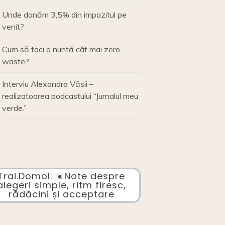
Unde donăm 3,5% din impozitul pe
venit?
Cum să faci o nuntă cât mai zero
waste?
Interviu Alexandra Văsii –
realizatoarea podcastului “Jurnalul meu
verde.”
Trai.Domol: ☀️Note despre
alegeri simple, ritm firesc,
rădăcini și acceptare