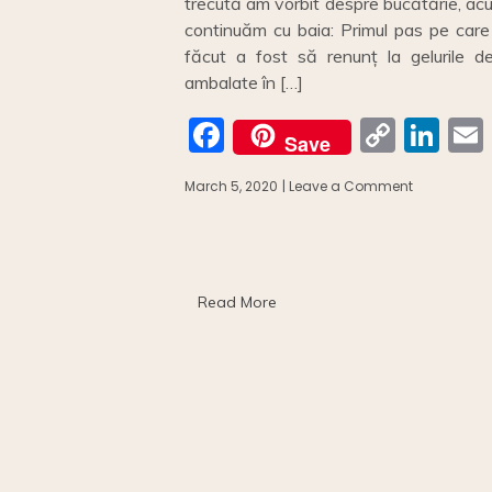
trecută am vorbit despre bucătărie, ac
continuăm cu baia: Primul pas pe care
făcut a fost să renunț la gelurile d
ambalate în […]
F
C
Li
Save
a
o
n
March 5, 2020
| Leave a Comment
on
c
p
k
Primii
pași:
e
y
e
l
o
b
Li
dI
baie
fără
o
n
n
Read More
plastic//
First
o
k
steps:
plastic
k
free
bathroom