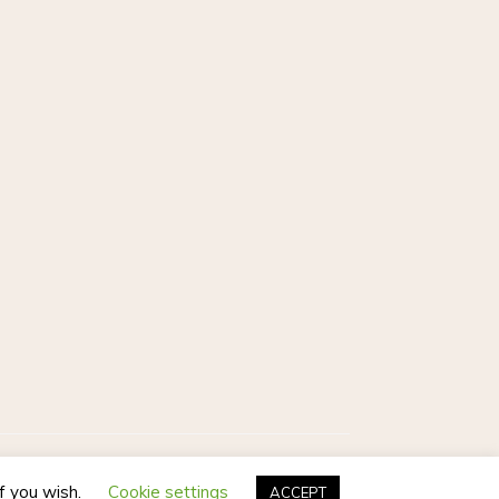
Postmagthemes
if you wish.
Cookie settings
ACCEPT