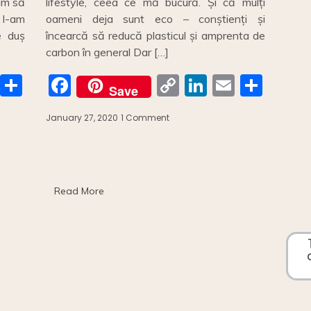
um să
lifestyle, ceea ce mă bucură. Și că mulți
 l-am
oameni deja sunt eco – conștienți și
e duș
încearcă să reducă plasticul și amprenta de
carbon în general Dar […]
E
S
F
C
Li
E
S
Save
m
h
a
o
n
m
h
January 27, 2020
1 Comment
on
ai
ar
c
p
k
ai
ar
Primii
pași:
e
e
y
e
l
e
o
b
Li
dI
bucătărie
fără
o
n
n
Read More
plastic//
First
o
k
steps:
a
k
plastic
free
kitchen