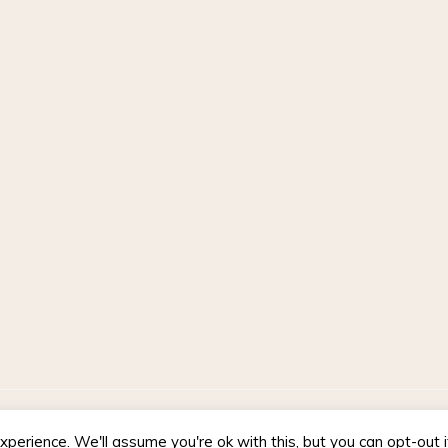
d by WordPress
|
Theme :
Voice Blog free WordPress theme
: by :
perience. We'll assume you're ok with this, but you can opt-out 