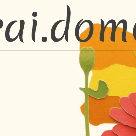
rai.dom