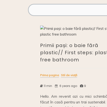
Primii pași: o baie fără
plastic// First steps: plas
free bathroom
Prima pagina
Stil de viață
11 min
6 years ago
9
Hello. Am revenit azi cu mici schimbă
făcut în casă pentru un trai sustenabil