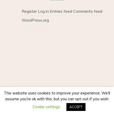
Register
Log in
Entries feed
Comments feed
WordPress.org
Proudly powered by WordPress
|
Theme :
This website uses cookies to improve your experience. We'll
Voice Blog free WordPress theme
: by :
assume you're ok with this, but you can opt-out if you wish.
Postmagthemes
Cookie settings
ACCEPT