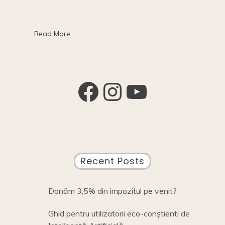
e
y
e
l
e
more,
b
Li
dI
waste
less
o
n
n
Read More
o
k
k
Facebook
Instagram
YouTube
Recent Posts
Donăm 3,5% din impozitul pe venit?
Ghid pentru utilizatorii eco-conștienti de