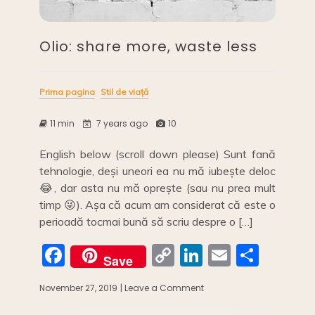
Olio: share more, waste less
Prima pagina
Stil de viață
11 min
7 years ago
10
English below (scroll down please) Sunt fană
tehnologie, deși uneori ea nu mă iubește deloc
😂, dar asta nu mă oprește (sau nu prea mult
timp 😜). Așa că acum am considerat că este o
perioadă tocmai bună să scriu despre o […]
F
C
Li
E
S
Save
a
o
n
m
h
November 27, 2019
| Leave a Comment
on
c
p
k
ai
ar
Olio:
share