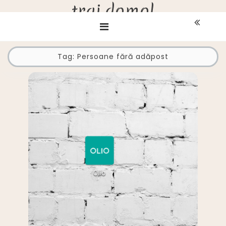
trai.domol
Skip
to
content
Tag:
Persoane fără adăpost