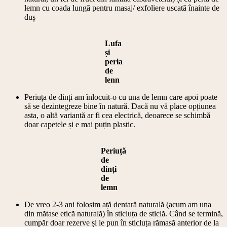
lemn cu coada lungă pentru masaj/ exfoliere uscată înainte de
duș
Lufa
și
peria
de
lenn
Periuța de dinți am înlocuit-o cu una de lemn care apoi poate
să se dezintegreze bine în natură. Dacă nu vă place opțiunea
asta, o altă variantă ar fi cea electrică, deoarece se schimbă
doar capetele și e mai puțin plastic.
Periuță
de
dinți
de
lemn
De vreo 2-3 ani folosim ață dentară naturală (acum am una
din mătase etică naturală) în sticluța de sticlă. Când se termină,
cumpăr doar rezerve și le pun în sticluța rămasă anterior de la