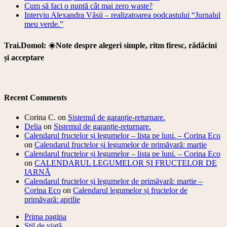
Cum să faci o nuntă cât mai zero waste?
Interviu Alexandra Văsii – realizatoarea podcastului “Jurnalul
meu verde.”
Trai.Domol: ☀️Note despre alegeri simple, ritm firesc, rădăcini
și acceptare
Recent Comments
Corina C.
on
Sistemul de garanție-returnare.
Delia
on
Sistemul de garanție-returnare.
Calendarul fructelor și legumelor – lista pe luni. – Corina Eco
on
Calendarul fructelor și legumelor de primăvară: martie
Calendarul fructelor și legumelor – lista pe luni. – Corina Eco
on
CALENDARUL LEGUMELOR ȘI FRUCTELOR DE
IARNĂ
Calendarul fructelor și legumelor de primăvară: martie –
Corina Eco
on
Calendarul legumelor și fructelor de
primăvară: aprilie
Prima pagina
Stil de viață