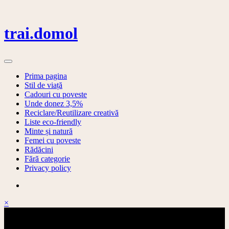
Skip
to
content
trai.domol
Prima pagina
Stil de viață
Cadouri cu poveste
Unde donez 3,5%
Reciclare/Reutilizare creativă
Liste eco-friendly
Minte și natură
Femei cu poveste
Rădăcini
Fără categorie
Privacy policy
×