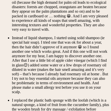
oil (because the high demand for palm oil leads to ecological
disasters: forests are chopped, orangutans are beaten because
they appear on the palm plantations and so on) and to be
packed in cardboard or … nothing 😁. And I am very pleased
to experience all kinds of soaps that smell amazing, with
interesting textures and wonderful properties. They are also
very easy to travel with.
Instead of liquid shampoo, I started using solid shampoo (ie
special hair soap). I tried one that was ok for about a year,
then the hair didn’t approve of it anymore 😁 so I found
another one which works great. And if this one will not work
anymore for my hear, I am happy to discover another one.
After that I use a little bit of apple cider vinegar (which I find
in glass😊) added some water or a few drops of rosemary oil
diluted in water (makes the hair smell amazing and it’s very
soft) – that’s because I already had rosemary oil at home . But
I try not to buy essential oils anymore because they can also
be problematic in terms of environment and health. And
please make a small allergy test before you use it on your
scalp.
I replaced the plastic bath sponge with the loofah (which is a
natural sponge, a kind of fruit from the cucumber family), plus
the wooden brush for dry massage / exfoliation before