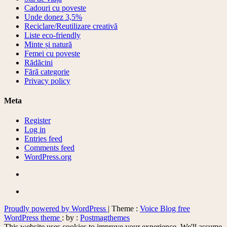
Cadouri cu poveste
Unde donez 3,5%
Reciclare/Reutilizare creativă
Liste eco-friendly
Minte și natură
Femei cu poveste
Rădăcini
Fără categorie
Privacy policy
Meta
Register
Log in
Entries feed
Comments feed
WordPress.org
Proudly powered by WordPress
|
Theme :
Voice Blog free
WordPress theme
: by :
Postmagthemes
This website uses cookies to improve your experience. We'll assume