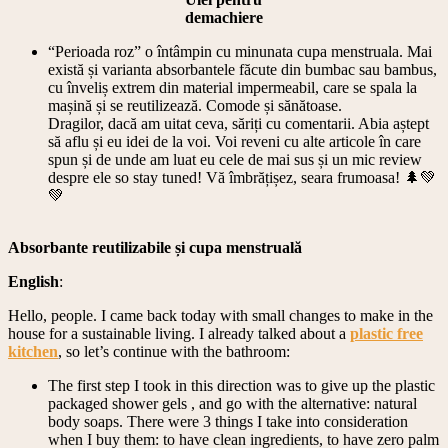
demachiere
“Perioada roz” o întâmpin cu minunata cupa menstruala. Mai
există și varianta absorbantele făcute din bumbac sau bambus,
cu înveliș extrem din material impermeabil, care se spala la
mașină și se reutilizează. Comode și sănătoase.
Dragilor, dacă am uitat ceva, săriți cu comentarii. Abia aștept
să aflu și eu idei de la voi. Voi reveni cu alte articole în care
spun și de unde am luat eu cele de mai sus și un mic review
despre ele so stay tuned! Vă îmbrățișez, seara frumoasa! 🌲💚
💚
Absorbante reutilizabile și cupa menstruală
English
:
Hello, people. I came back today with small changes to make in the
house for a sustainable living. I already talked about a
plastic free
kitchen
, so let’s continue with the bathroom:
The first step I took in this direction was to give up the plastic
packaged shower gels , and go with the alternative: natural
body soaps. There were 3 things I take into consideration
when I buy them: to have clean ingredients, to have zero palm