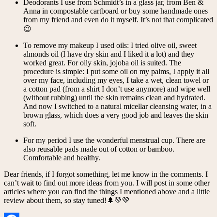
Deodorants I use from Schmidt’s in a glass jar, from Ben &
Anna in compostable cartboard or buy some handmade ones
from my friend and even do it myself. It’s not that complicated
😉
To remove my makeup I used oils: I tried olive oil, sweet
almonds oil (I have dry skin and I liked it a lot) and they
worked great. For oily skin, jojoba oil is suited. The
procedure is simple: I put some oil on my palms, I apply it all
over my face, including my eyes, I take a wet, clean towel or
a cotton pad (from a shirt I don’t use anymore) and wipe well
(without rubbing) until the skin remains clean and hydrated.
And now I switched to a natural micellar cleansing water, in a
brown glass, which does a very good job and leaves the skin
soft.
For my period I use the wonderful menstrual cup. There are
also reusable pads made out of cotton or bamboo.
Comfortable and healthy.
Dear friends, if I forgot something, let me know in the comments. I
can’t wait to find out more ideas from you. I will post in some other
articles where you can find the things I mentioned above and a little
review about them, so stay tuned!🌲💚💚