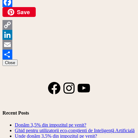
Save
Facebook
Copy
Link
LinkedIn
Email
Close
Share
Facebook
Instagram
YouTube
Recent Posts
Donăm 3,5% din impozitul pe venit?
Ghid pentru utilizatorii eco-conștienti de Inteligență Artificială
Unde donăm 3,5% din impozitul pe venit?