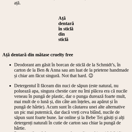
ață.
Ață
dentară
în sticlă
din
sticlă
Ață dentară din mătase cruelty free
Deodorant am găsit în borcan de sticlă de la Schmidt’s, în
carton de la Ben & Anna sau am luat de la prietene handmade
și chiar am făcut singură. Not that hard. 😉
Detergentul îl făceam din nuci de săpun (este natural, nu
poluează apa, singura chestie care nu îmi plăcea era că nucile
veneau în pungă de plastic, dar o punga durează foarte mult,
mai mult de o lună și, din câte am înțeles, au apărut și în
pungă de hârtie). Acum sunt în căutarea unei alte alternative
un pic mai puternică, dar dacă vreți ceva blând, nucile de
săpun sunt foarte bune. Iar online și la Bebe Tei găsiți și alți
detergenți naturali în cutie de carton sau chiar la pungă de
hârtie.