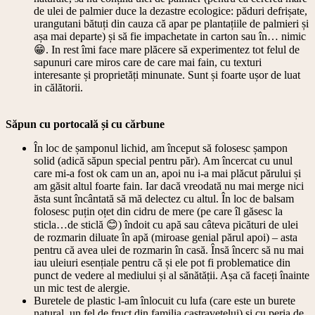
de ulei de palmier duce la dezastre ecologice: păduri defrișate,
urangutani bătuți din cauza că apar pe plantațiile de palmieri și
așa mai departe) și să fie impachetate in carton sau în… nimic
😁. In rest îmi face mare plăcere să experimentez tot felul de
sapunuri care miros care de care mai fain, cu texturi
interesante și proprietăți minunate. Sunt și foarte ușor de luat
in călătorii.
Săpun cu portocală și cu cărbune
În loc de șamponul lichid, am început să folosesc șampon
solid (adică săpun special pentru păr). Am încercat cu unul
care mi-a fost ok cam un an, apoi nu i-a mai plăcut părului și
am găsit altul foarte fain. Iar dacă vreodată nu mai merge nici
ăsta sunt încântată să mă delectez cu altul. În loc de balsam
folosesc puțin oțet din cidru de mere (pe care îl găsesc la
sticla…de sticlă 😊) îndoit cu apă sau câteva picături de ulei
de rozmarin diluate în apă (miroase genial părul apoi) – asta
pentru că avea ulei de rozmarin în casă. Însă încerc să nu mai
iau uleiuri esențiale pentru că și ele pot fi problematice din
punct de vedere al mediului și al sănătății. Așa că faceți înainte
un mic test de alergie.
Buretele de plastic l-am înlocuit cu lufa (care este un burete
natural, un fel de fruct din familia castravetelui) și cu peria de