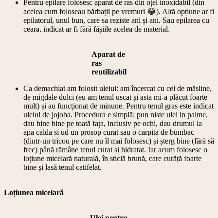
Pentru epilare folosesc aparat de ras din oțel inoxidabil (din
acelea cum foloseau bărbații pe vremuri 😂). Altă opțiune ar fi
epilatorul, unul bun, care sa reziste ani și ani. Sau epilarea cu
ceara, indicat ar fi fără fâșiile acelea de material.
Aparat de
ras
reutilizabil
Ca demachiat am folosit uleiul: am încercat cu cel de măsline,
de migdale dulci (eu am tenul uscat și asta mi-a plăcut foarte
mult) și au funcționat de minune. Pentru tenul gras este indicat
uleiul de jojoba. Procedura e simplă: pun niste ulei in palme,
dau bine bine pe toată fața, inclusiv pe ochi, dau drumul la
apa calda si ud un prosop curat sau o carpita de bumbac
(dintr-un tricou pe care nu îl mai folosesc) și șterg bine (fără să
frec) până rămâne tenul curat și hidratat. Iar acum folosesc o
loțiune micelară naturală, în sticlă brună, care curăță foarte
bine și lasă tenul catifelat.
Loțiunea micelară
Ulei pentru