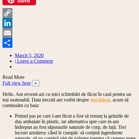
Save
Facebook
Copy
Link
LinkedIn
Email
Share
March 5, 2020
on
| Leave a Comment
Primii
pași:
Read More
o
Full view here
baie
×
fără
Hello. Am revenit azi cu mici schimbări de făcut în casă pentru un
plastic//
trai sustenabil. Data trecută am vorbit despre
First
bucătărie
, acum să
continuăm cu baia:
steps:
plastic
Primul pas pe care l-am făcut a fost să renunț la gelurile de
free
duș ambalate în plastic, iar alternativa spre care m-am
bathroom
îndreptat au fost săpunurile naturale de corp, de față. Trei
lucruri urmăresc când le cumpăr: să conțină ingrediente
naturale, să nu conțină ulei de palmier (pentru că cererea mare