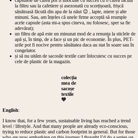
‎capsulele de cafea pot fi înlocuite cu succes cu o cafea făcută
la filtru sau la cafetiere și asezonată cu scorțișoară, frișcă
sănătoasă făcută din apa de la năut 😉 , lapte, miere și alte
minuni. Sau, am înțeles că unele firme acceptă să reumple
acele capsule (asta mi-a spus cineva, nu folosesc, sper sa fie
adevărat);
‎un filtru de apă este un minunat mod de a renunța la sticlele de
apă și, în timp, de a face și un pic de economie. În plus, PET-
urile pot fi nocive pentru sănătatea daca au stat în soare sau în
congelator.
și să nu uităm de sacosile textile care înlocuiesc cu succes pe
cele de plastic de la magazin.
colecția
mea de
sacoșe
textile
💚
English
:
I know that, for a few years, sustainable living has reached a trend
level / lifestyle. And that many people are already eco-conscious,
trying to reduce plastic and carbon footprint in general. But for those
who are now embarking on this journey I thought I’d do a series on