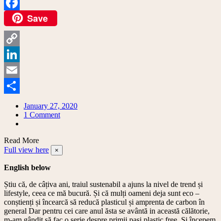
Save
Facebook
Copy
Link
LinkedIn
Email
Share
January 27, 2020
on
1 Comment
Primii
pași:
Read More
o
Full view here
bucătărie
×
fără
English below
plastic//
First
Știu că, de câțiva ani, traiul sustenabil a ajuns la nivel de trend și
steps:
lifestyle, ceea ce mă bucură. Și că mulți oameni deja sunt eco –
a
conștienți și încearcă să reducă plasticul și amprenta de carbon în
plastic
general Dar pentru cei care anul ăsta se avântă in această călătorie,
free
m-am gândit să fac o serie despre primii pași plastic free. Și începem
kitchen