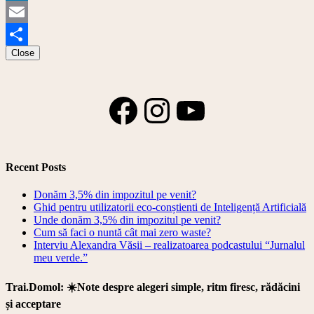
Link
LinkedIn
Email
Close
Share
Facebook
Instagram
YouTube
Recent Posts
Donăm 3,5% din impozitul pe venit?
Ghid pentru utilizatorii eco-conștienti de Inteligență Artificială
Unde donăm 3,5% din impozitul pe venit?
Cum să faci o nuntă cât mai zero waste?
Interviu Alexandra Văsii – realizatoarea podcastului “Jurnalul
meu verde.”
Trai.Domol: ☀️Note despre alegeri simple, ritm firesc, rădăcini
și acceptare