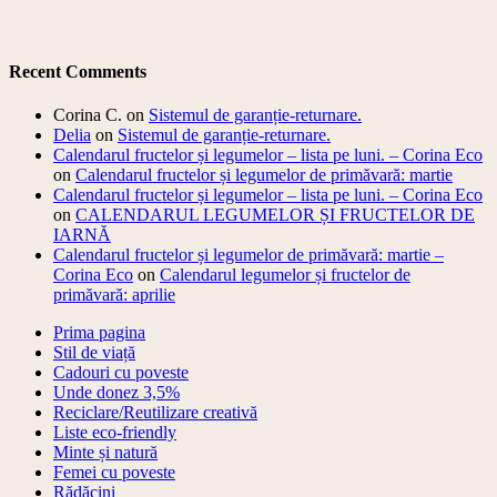
Recent Comments
Corina C.
on
Sistemul de garanție-returnare.
Delia
on
Sistemul de garanție-returnare.
Calendarul fructelor și legumelor – lista pe luni. – Corina Eco
on
Calendarul fructelor și legumelor de primăvară: martie
Calendarul fructelor și legumelor – lista pe luni. – Corina Eco
on
CALENDARUL LEGUMELOR ȘI FRUCTELOR DE
IARNĂ
Calendarul fructelor și legumelor de primăvară: martie –
Corina Eco
on
Calendarul legumelor și fructelor de
primăvară: aprilie
Prima pagina
Stil de viață
Cadouri cu poveste
Unde donez 3,5%
Reciclare/Reutilizare creativă
Liste eco-friendly
Minte și natură
Femei cu poveste
Rădăcini