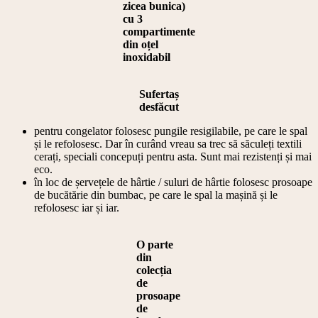
zicea bunica)
cu 3
compartimente
din oțel
inoxidabil
Sufertaș
desfăcut
‎pentru congelator folosesc pungile resigilabile, pe care le spal
și le refolosesc. Dar în curând vreau sa trec să săculeți textili
cerați, speciali concepuți pentru asta. Sunt mai rezistenți și mai
eco.
‎în loc de șervețele de hârtie / suluri de hârtie folosesc prosoape
de bucătărie din bumbac, pe care le spal la mașină și le
refolosesc iar și iar.
O parte
din
colecția
de
prosoape
de