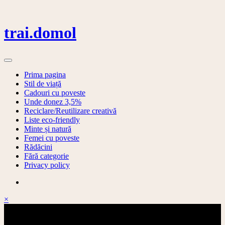
Skip
to
content
trai.domol
Prima pagina
Stil de viață
Cadouri cu poveste
Unde donez 3,5%
Reciclare/Reutilizare creativă
Liste eco-friendly
Minte și natură
Femei cu poveste
Rădăcini
Fără categorie
Privacy policy
×