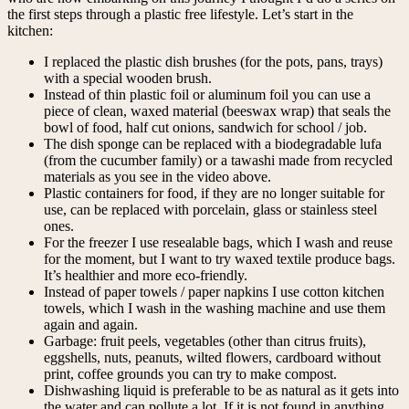
the first steps through a plastic free lifestyle. Let’s start in the
kitchen:
I replaced the plastic dish brushes (for the pots, pans, trays)
with a special wooden brush.
Instead of thin plastic foil or aluminum foil you can use a
piece of clean, waxed material (beeswax wrap) that seals the
bowl of food, half cut onions, sandwich for school / job.
The dish sponge can be replaced with a biodegradable lufa
(from the cucumber family) or a tawashi made from recycled
materials as you see in the video above.
Plastic containers for food, if they are no longer suitable for
use, can be replaced with porcelain, glass or stainless steel
ones.
For the freezer I use resealable bags, which I wash and reuse
for the moment, but I want to try waxed textile produce bags.
It’s healthier and more eco-friendly.
Instead of paper towels / paper napkins I use cotton kitchen
towels, which I wash in the washing machine and use them
again and again.
Garbage: fruit peels, vegetables (other than citrus fruits),
eggshells, nuts, peanuts, wilted flowers, cardboard without
print, coffee grounds you can try to make compost.
Dishwashing liquid is preferable to be as natural as it gets into
the water and can pollute a lot. If it is not found in anything