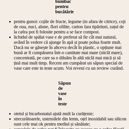
bumbac
pentru
bucătărie
‎pentru gunoi: cojile de fructe, legume (in afara de citrice), coji
de oua, nuci, alune, flori ofilite, carton fara tipărituri, zațul de
la cafea pot fi folosite pentru a se face compost.
‎lichidul de spălat vase e de preferat să fie cât mai natural,
având în vedere că ajunge în apă și poate polua foarte mult.
Dacă nu se găsește în altceva decât în plastic, o opțiune mai
bună ar fi cumpărarea într-o cantitate mai mare (sticlă mare),
concentrată, pe care sa o diluăm în altă sticlă mai mică și să
țină mai mult timp. Recent am cumpărat un săpun special de
vase care este in teste acum. Voi reveni cu un review curând.
Săpun
de
vase
în
teste
‎otetul și bicarbonatul ajută mult la curățenie;
‎strecurătoarele, ustensilele din lemn, oțel inoxidabil sau silicon
sunt cele mai ok pentru mediul și sănătate;