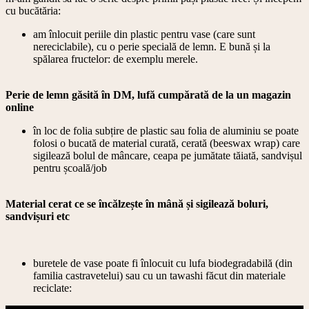
cu bucătăria:
am înlocuit periile din plastic pentru vase (care sunt
nereciclabile), cu o perie specială de lemn. E bună și la
spălarea fructelor: de exemplu merele.
Perie de lemn găsită în DM, lufă cumpărată de la un magazin
online
în loc de folia subțire de plastic sau folia de aluminiu se poate
folosi o bucată de material curată, cerată (beeswax wrap) care
sigilează bolul de mâncare, ceapa pe jumătate tăiată, sandvișul
pentru școală/job
Material cerat ce se încălzește în mână și sigilează boluri,
sandvișuri etc
‎buretele de vase poate fi înlocuit cu lufa biodegradabilă (din
familia castravetelui) sau cu un tawashi făcut din materiale
reciclate: