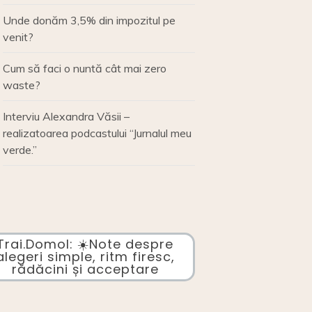
Unde donăm 3,5% din impozitul pe
venit?
Cum să faci o nuntă cât mai zero
waste?
Interviu Alexandra Văsii –
realizatoarea podcastului “Jurnalul meu
verde.”
Trai.Domol: ☀️Note despre
alegeri simple, ritm firesc,
rădăcini și acceptare