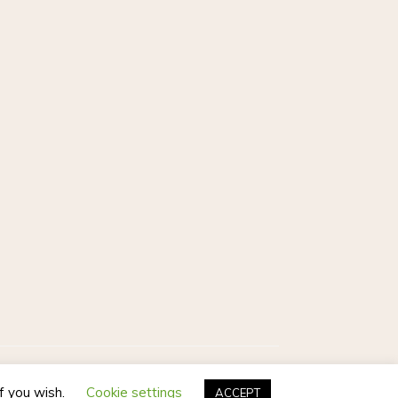
Postmagthemes
if you wish.
Cookie settings
ACCEPT