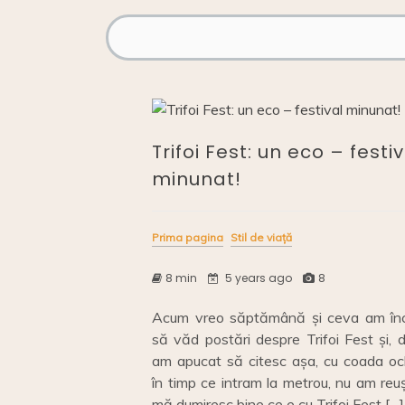
Trifoi Fest: un eco – festiv
minunat!
Prima pagina
Stil de viață
8 min
5 years ago
8
Acum vreo săptămână și ceva am în
să văd postări despre Trifoi Fest și, 
am apucat să citesc așa, cu coada ochi
în timp ce intram la metrou, nu am reu
mă dumiresc bine ce e cu Trifoi Fest […]