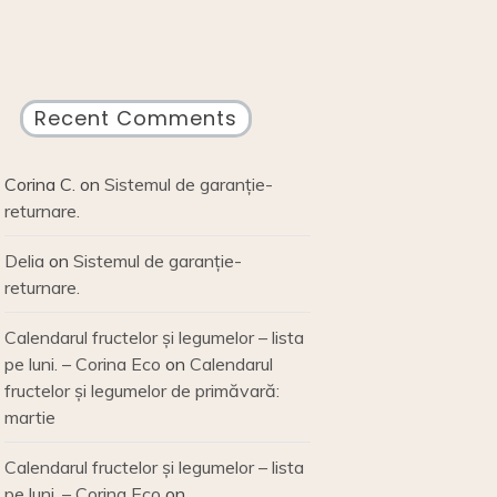
Recent Comments
Corina C.
on
Sistemul de garanție-
returnare.
Delia
on
Sistemul de garanție-
returnare.
Calendarul fructelor și legumelor – lista
pe luni. – Corina Eco
on
Calendarul
fructelor și legumelor de primăvară:
martie
Calendarul fructelor și legumelor – lista
pe luni. – Corina Eco
on