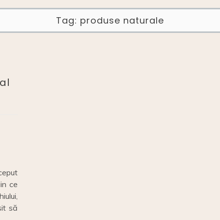
Tag:
produse naturale
al
ceput
din ce
ului,
șit să