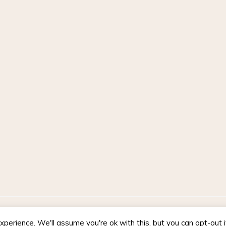
d by WordPress
|
Theme :
Voice Blog free WordPress theme
: by :
perience. We'll assume you're ok with this, but you can opt-out 