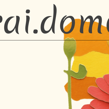
rai.dom