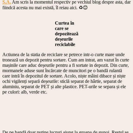
S.A.
Am scris la momentul respectiv pe vechiul blog despre asta, dar
fiindcă acesta nu mai există, îl reiau aici. ♻️😊
Curtea în
care se
depozitează
deșeurile
reciclabile
Actiunea de la statia de reciclare se petrece intr-o curte mare unde
tronează un depozit pentru sortare. Cum am intrat, am vazut în curte
mașinile care aduc deșeurile pentru a fi sortate in depozit. Din curte,
mormanele aduse sunt încărcate de muncitori pe o bandă rulantă
care intră în depozitul de sortare. Acolo, niște mâini dibace și niște
ochi vigilenți separă deșeurile: sticlă separat de hârtie, separat de
aluminiu, separat de PET și alte plastice. PET-urile se separa și ele
pe culori: alb, verde etc.
De pe bandă doar puține lucruri ajung la groapa de gunoi. Restul se