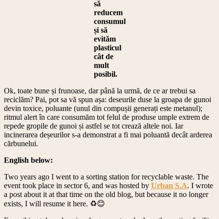
să
reducem
consumul
și să
evităm
plasticul
cât de
mult
posibil.
Ok, toate bune și frunoase, dar până la urmă, de ce ar trebui sa
reciclăm? Pai, pot sa vă spun așa: deseurile duse la groapa de gunoi
devin toxice, poluante (unul din compușii generați este metanul);
ritmul alert în care consumăm tot felul de produse umple extrem de
repede gropile de gunoi și astfel se tot crează altele noi. Iar
incinerarea deșeurilor s-a demonstrat a fi mai poluantă decât arderea
cărbunelui.
English below:
Two years ago I went to a sorting station for recyclable waste. The
event took place in sector 6, and was hosted by
Urban S.A
. I wrote
a post about it at that time on the old blog, but because it no longer
exists, I will resume it here. ♻️😊