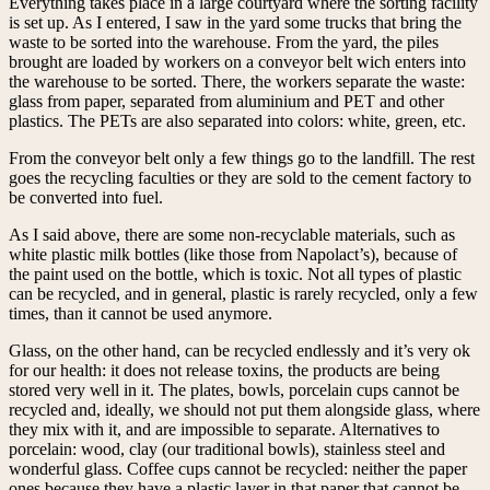
Everything takes place in a large courtyard where the sorting facility
is set up. As I entered, I saw in the yard some trucks that bring the
waste to be sorted into the warehouse. From the yard, the piles
brought are loaded by workers on a conveyor belt wich enters into
the warehouse to be sorted. There, the workers separate the waste:
glass from paper, separated from aluminium and PET and other
plastics. The PETs are also separated into colors: white, green, etc.
From the conveyor belt only a few things go to the landfill. The rest
goes the recycling faculties or they are sold to the cement factory to
be converted into fuel.
As I said above, there are some non-recyclable materials, such as
white plastic milk bottles (like those from Napolact’s), because of
the paint used on the bottle, which is toxic. Not all types of plastic
can be recycled, and in general, plastic is rarely recycled, only a few
times, than it cannot be used anymore.
Glass, on the other hand, can be recycled endlessly and it’s very ok
for our health: it does not release toxins, the products are being
stored very well in it. The plates, bowls, porcelain cups cannot be
recycled and, ideally, we should not put them alongside glass, where
they mix with it, and are impossible to separate. Alternatives to
porcelain: wood, clay (our traditional bowls), stainless steel and
wonderful glass. Coffee cups cannot be recycled: neither the paper
ones because they have a plastic layer in that paper that cannot be