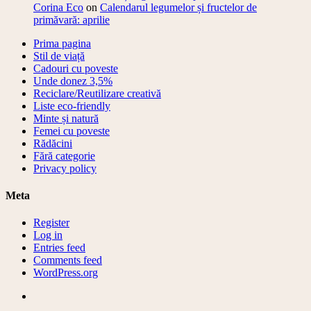
Corina Eco
on
Calendarul legumelor și fructelor de
primăvară: aprilie
Prima pagina
Stil de viață
Cadouri cu poveste
Unde donez 3,5%
Reciclare/Reutilizare creativă
Liste eco-friendly
Minte și natură
Femei cu poveste
Rădăcini
Fără categorie
Privacy policy
Meta
Register
Log in
Entries feed
Comments feed
WordPress.org