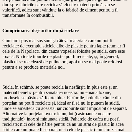
duc spre fabricile care reciclează efectiv materia primă sau se
valorifică, adica sunt vândute la o fabrică de ciment pentru a fi
transformate în combustibil.
Comprimarea deșeurilor după sortare
Cum am spus mai sus sunt și câteva materiale care nu pot fi
reciclate: de exemplu sticlele albe de plastic pentru lapte (cum ar fi
cele de la Napolact), din cauza vopselei folosite pe sticlă, care este
toxică. Nu toate tipurile de plastic pot fi reciclate, și, în general,
plasticul se reciclează de puține ori, apoi nu se mai poate refolosi
pentru a se produce materiale noi.
Sticla, în schimb, se poate recicla la nesfârșit, în plus este și un
material benefic pentru sănătatea noastră: nu emană toxine,
produsele se păstrează foarte bine. Farfuriile, bolurile, cănile din
porțelan nu pot fi reciclate și, ideal ar fi să nu le punem la sticlă,
unde se amestecă cu aceasta, iar cioburile sunt imposibil de separat.
Alternative la porțelan avem: lemn, lut (castroanele noastre
tradiționale), inox și minunata sticlă. Paharele de cafea nu pot fi
reciclate: nici cele de hârtie pentru că au un strat de plastic în acea
hârtie care nu poate fi separat, nici cele de plastic (cum am zis mai