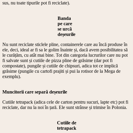
sus, nu toate tipurile pot fi reciclate).
Banda
pe care
se urcă
deșeurile
Nu sunt reciclate sticlele pline, containerele care au încă produse în
ele, deci, ideal ar fi sa le golim înainte și, dacă avem posibilitatea să
le curățăm, cu atât mai bine. Tot din categoria lucrurilor care nu pot
fi salvate sunt și cutiile de pizza pline de grăsime (dar pot fi
compostate), pungile și cutiile de chipsuri, adica tot ce implică
grăsime (pungile cu cartofi prajiti și pui la rotisor de la Mega de
exemplu).
Muncitorii care separă deșeurile
Cutiile tetrapack (adica cele de carton pentru sucuri, lapte etc) pot fi
reciclate, dar nu la noi în țară. Ele sunt strânse și trimise în Polonia.
Cutiile de
tetrapack