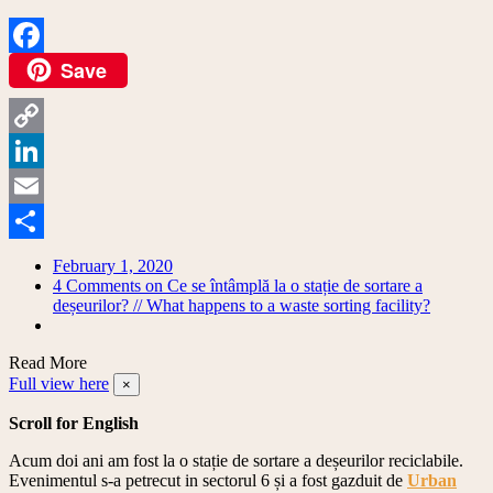
Save
Facebook
Copy
Link
LinkedIn
Email
Share
February 1, 2020
4 Comments
on Ce se întâmplă la o stație de sortare a
deșeurilor? // What happens to a waste sorting facility?
Read More
Full view here
×
Scroll for English
Acum doi ani am fost la o stație de sortare a deșeurilor reciclabile.
Evenimentul s-a petrecut in sectorul 6 și a fost gazduit de
Urban