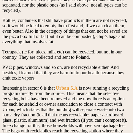
separated, nor the plastic ones (as I said above, not all types can be
recycled).
Bottles, containers that still have products in them are not recycled,
so it would be ideal to empty them first and, if we can clean them,
even better. Also in the category of things that can not be saved are
the pizza box full of fat (but it can be composted), chip’s bags and
everything that involves fat.
Tetrapack (ie for juices, milk etc) can be recycled, but not in our
country. They are collected and sent to Poland.
PVC pipes, windows and so on, are not recyclable either. And
besides, I learned that they are harmful to our health because they
emit toxic vapors.
Interesting in sector 6 is that
Urban S.A
is now running a recycling
program directly from the source. This means that the selective
recycling bells have been removed and the now there is an option
for each household or owner association to close a contract with
Urban, which states that the building will separate waste into two
parts: dry fraction (ie all that means recyclable: paper / cardboard,
glass, plastic, aluminum) and wet fraction (if you can’t compost it).
In exchange for this, those households will have zero garbage fee.
The bags with reciclabiles reach the recycling station where they