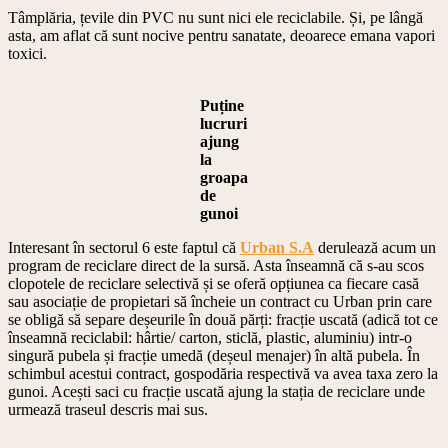
Tâmplăria, țevile din PVC nu sunt nici ele reciclabile. Și, pe lângă
asta, am aflat că sunt nocive pentru sanatate, deoarece emana vapori
toxici.
Puține
lucruri
ajung
la
groapa
de
gunoi
Interesant în sectorul 6 este faptul că
Urban S.A
derulează acum un
program de reciclare direct de la sursă. Asta înseamnă că s-au scos
clopotele de reciclare selectivă și se oferă opțiunea ca fiecare casă
sau asociație de propietari să încheie un contract cu Urban prin care
se obligă să separe deșeurile în două părți: fracție uscată (adică tot ce
înseamnă reciclabil: hârtie/ carton, sticlă, plastic, aluminiu) intr-o
singură pubela și fracție umedă (deșeul menajer) în altă pubela. În
schimbul acestui contract, gospodăria respectivă va avea taxa zero la
gunoi. Acești saci cu fracție uscată ajung la stația de reciclare unde
urmează traseul descris mai sus.