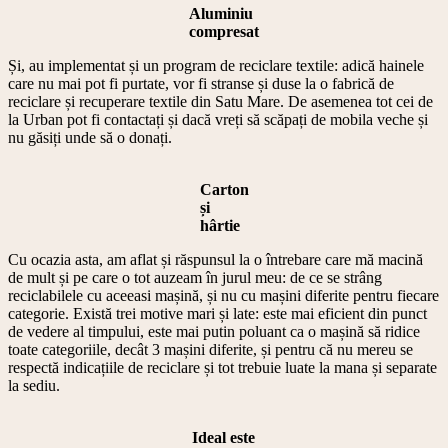
Aluminiu
compresat
Și, au implementat și un program de reciclare textile: adică hainele
care nu mai pot fi purtate, vor fi stranse și duse la o fabrică de
reciclare și recuperare textile din Satu Mare. De asemenea tot cei de
la Urban pot fi contactați și dacă vreți să scăpați de mobila veche și
nu găsiți unde să o donați.
Carton
și
hârtie
Cu ocazia asta, am aflat și răspunsul la o întrebare care mă macină
de mult și pe care o tot auzeam în jurul meu: de ce se strâng
reciclabilele cu aceeasi mașină, și nu cu mașini diferite pentru fiecare
categorie. Există trei motive mari și late: este mai eficient din punct
de vedere al timpului, este mai putin poluant ca o mașină să ridice
toate categoriile, decât 3 mașini diferite, și pentru că nu mereu se
respectă indicațiile de reciclare și tot trebuie luate la mana și separate
la sediu.
Ideal este