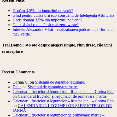
Recent Posts
Donăm 3,5% din impozitul pe venit?
Ghid pentru utilizatorii eco-conștienti de Inteligență Artificială
Unde donăm 3,5% din impozitul pe venit?
Cum să faci o nuntă cât mai zero waste?
Interviu Alexandra Văsii – realizatoarea podcastului “Jurnalul
meu verde.”
Trai.Domol: ☀️Note despre alegeri simple, ritm firesc, rădăcini
și acceptare
Recent Comments
Corina C.
on
Sistemul de garanție-returnare.
Delia
on
Sistemul de garanție-returnare.
Calendarul fructelor și legumelor – lista pe luni. – Corina Eco
on
Calendarul fructelor și legumelor de primăvară: martie
Calendarul fructelor și legumelor – lista pe luni. – Corina Eco
on
CALENDARUL LEGUMELOR ȘI FRUCTELOR DE
IARNĂ
Calendarul fructelor și legumelor de primăvară: martie –