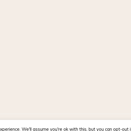
d by WordPress
|
Theme :
Voice Blog free WordPress theme
: by :
perience. We'll assume you're ok with this, but you can opt-out 