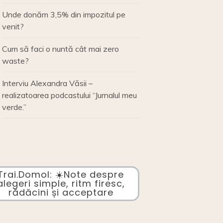
Unde donăm 3,5% din impozitul pe
venit?
Cum să faci o nuntă cât mai zero
waste?
Interviu Alexandra Văsii –
realizatoarea podcastului “Jurnalul meu
verde.”
Trai.Domol: ☀️Note despre
alegeri simple, ritm firesc,
rădăcini și acceptare