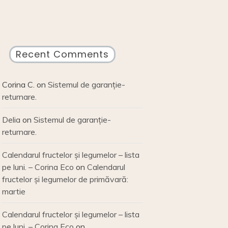
Recent Comments
Corina C.
on
Sistemul de garanție-
returnare.
Delia
on
Sistemul de garanție-
returnare.
Calendarul fructelor și legumelor – lista
pe luni. – Corina Eco
on
Calendarul
fructelor și legumelor de primăvară:
martie
Calendarul fructelor și legumelor – lista
pe luni. – Corina Eco
on