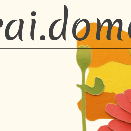
rai.dom