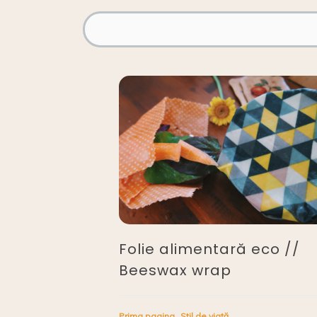
Folie alimentară eco //
Beeswax wrap
Prima pagina
Stil de viață