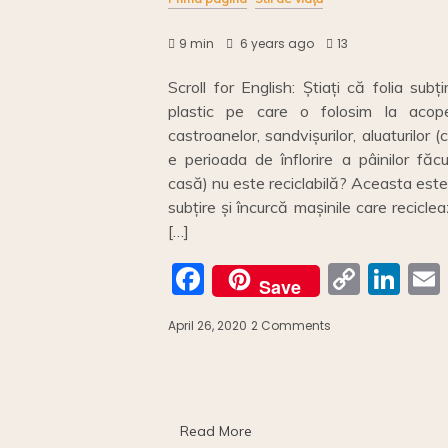
9 min
6 years ago
13
Scroll for English: Știați că folia subț
plastic pe care o folosim la acope
castroanelor, sandvișurilor, aluaturilor (
e perioada de înflorire a pâinilor făc
casă) nu este reciclabilă? Aceasta est
subțire și încurcă mașinile care reciclea
[…]
F
C
Li
Save
a
o
n
April 26, 2020
2 Comments
on
c
p
k
Folie
alimentară
e
y
e
l
eco
b
Li
dI
//
Beeswax
o
n
n
Read More
wrap