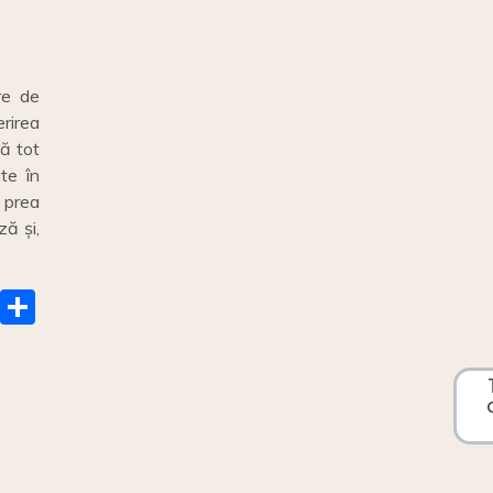
ire de
rirea
că tot
ute în
e prea
ză și,
E
S
m
h
ai
ar
e