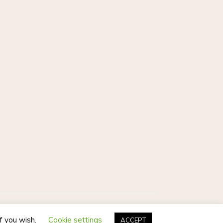
Postmagthemes
if you wish.
Cookie settings
ACCEPT