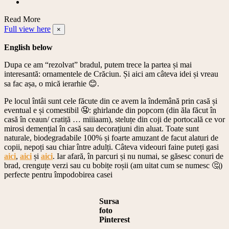
Read More
Full view here
×
English below
Dupa ce am “rezolvat” bradul, putem trece la partea și mai
interesantă: ornamentele de Crăciun. Și aici am câteva idei și vreau
sa fac așa, o mică ierarhie 😊.
Pe locul întâi sunt cele făcute din ce avem la îndemână prin casă și
eventual e și comestibil 🤤: ghirlande din popcorn (din ăla făcut în
casă în ceaun/ cratiță … miiiaam), steluțe din coji de portocală ce vor
mirosi demențial în casă sau decorațiuni din aluat. Toate sunt
naturale, biodegradabile 100% și foarte amuzant de facut alaturi de
copii, nepoți sau chiar între adulți. Câteva videouri faine puteți gasi
aici
,
aici
și
aici
. Iar afară, în parcuri și nu numai, se găsesc conuri de
brad, crenguțe verzi sau cu bobițe roșii (am uitat cum se numesc 🤔)
perfecte pentru împodobirea casei
Sursa
foto
Pinterest