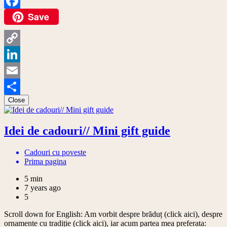
Save
Facebook
Copy
Link
LinkedIn
Email
Close
Share
Idei de cadouri// Mini gift guide
Cadouri cu poveste
Prima pagina
5 min
7 years ago
5
Scroll down for English: Am vorbit despre brăduț (click aici), despre
ornamente cu tradiție (click aici), iar acum partea mea preferata: