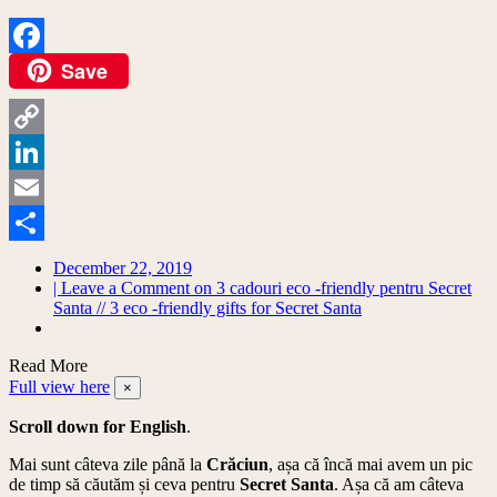
Save
Facebook
Copy
Link
LinkedIn
Email
Share
December 22, 2019
| Leave a Comment
on 3 cadouri eco -friendly pentru Secret
Santa // 3 eco -friendly gifts for Secret Santa
Read More
Full view here
×
Scroll down for English
.
Mai sunt câteva zile până la
Crăciun
, așa că încă mai avem un pic
de timp să căutăm și ceva pentru
Secret Santa
. Așa că am câteva