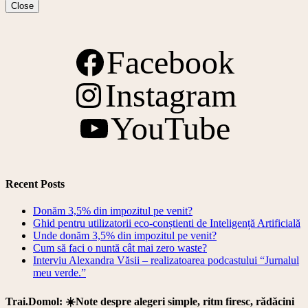
Close
Share
Facebook
Instagram
YouTube
Recent Posts
Donăm 3,5% din impozitul pe venit?
Ghid pentru utilizatorii eco-conștienti de Inteligență Artificială
Unde donăm 3,5% din impozitul pe venit?
Cum să faci o nuntă cât mai zero waste?
Interviu Alexandra Văsii – realizatoarea podcastului “Jurnalul
meu verde.”
Trai.Domol: ☀️Note despre alegeri simple, ritm firesc, rădăcini