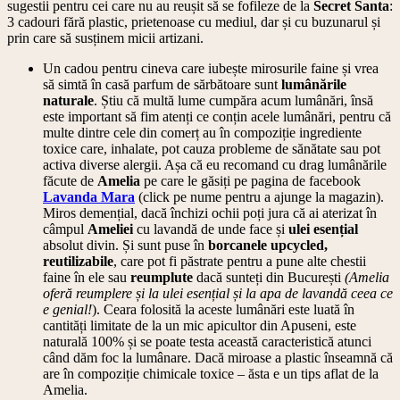
sugestii pentru cei care nu au reușit să se fofileze de la
Secret Santa
:
3 cadouri fără plastic, prietenoase cu mediul, dar și cu buzunarul și
prin care să susținem micii artizani.
Un cadou pentru cineva care iubește mirosurile faine și vrea
să simtă în casă parfum de sărbătoare sunt
lumânările
naturale
. Știu că multă lume cumpăra acum lumânări, însă
este important să fim atenți ce conțin acele lumânări, pentru că
multe dintre cele din comerț au în compoziție ingrediente
toxice care, inhalate, pot cauza probleme de sănătate sau pot
activa diverse alergii. Așa că eu recomand cu drag lumânările
făcute de
Amelia
pe care le găsiți pe pagina de facebook
Lavanda Mara
(click pe nume pentru a ajunge la magazin).
Miros demențial, dacă închizi ochii poți jura că ai aterizat în
câmpul
Ameliei
cu lavandă de unde face și
ulei esențial
absolut divin. Și sunt puse în
borcanele upcycled,
reutilizabile
, care pot fi păstrate pentru a pune alte chestii
faine în ele sau
reumplute
dacă sunteți din București
(Amelia
oferă reumplere și la ulei esențial și la apa de lavandă ceea ce
e genial!
). Ceara folosită la aceste lumânări este luată în
cantități limitate de la un mic apicultor din Apuseni, este
naturală 100% și se poate testa această caracteristică atunci
când dăm foc la lumânare. Dacă miroase a plastic înseamnă că
are în compoziție chimicale toxice – ăsta e un tips aflat de la
Amelia.