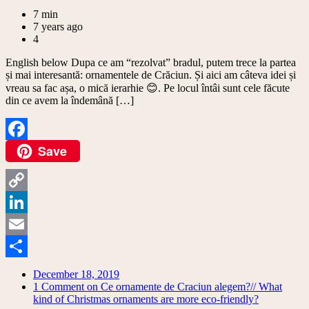
7 min
7 years ago
4
English below Dupa ce am “rezolvat” bradul, putem trece la partea
și mai interesantă: ornamentele de Crăciun. Și aici am câteva idei și
vreau sa fac așa, o mică ierarhie 😊. Pe locul întâi sunt cele făcute
din ce avem la îndemână […]
Save
Facebook
Copy
Link
LinkedIn
Email
Share
December 18, 2019
1 Comment
on Ce ornamente de Craciun alegem?// What
kind of Christmas ornaments are more eco-friendly?