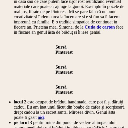
în casa sau de care putem face ușor rost reutilizând eventual
materiale care poate ar ajunge la gunoi. Exemplu în pozele de
mai jos, furate de pe Pinterest. Mi se pare fain că ne pune
creativitate și îndemnarea la încercare și e și fun sa îi facem
împreună cu familia. E o tradiție simpatica de continuat în
fiecare an. Prietena mea, Simona, de la
Cutia de carton
face
in fiecare an genul ăsta de brăduț și îi iese genial.
Sursă
Pinterest
Sursă
Pinterest
Sursă
Pinterest
locul 2
este ocupat de brăduți handmade, care pot fi și dăruiți
cadou. Eu am luat unul făcut din boabe de cafea și scorțișoară
drept cadou la un secret santa. Mirosea divin. Genul ăsta
poate fi găsit
aici
.
pe locul 3
pentru mine din punct de vedere al impactului
asupra mediului sunt brăduții in ghiveci, cu rădăcină, care pot