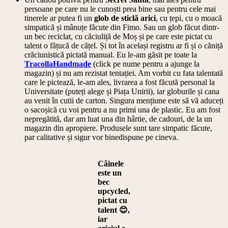
persoane pe care nu le cunoști prea bine sau pentru cele mai
tinerele ar putea fi un
glob de sticlă arici
, cu țepi, cu o moacă
simpatică și mânuțe făcute din Fimo. Sau un glob făcut dintr-
un bec reciclat, cu căciuliță de Moș și pe care este pictat cu
talent o fățucă de cățel. Și tot în același registru ar fi și o căniță
crăciunistică pictată manual. Eu le-am găsit pe toate la
TracollaHandmade
(click pe nume pentru a ajunge la
magazin) și nu am rezistat tentației. Am vorbit cu fata talentată
care le pictează, le-am ales, livrarea a fost făcută personal la
Universitate (puteți alege și Piața Unirii), iar globurile și cana
au venit în cutii de carton. Singura mențiune este să vă aduceți
o sacoșică cu voi pentru a nu primi una de plastic. Eu am fost
nepregătită, dar am luat una din hârtie, de cadouri, de la un
magazin din apropiere. Produsele sunt tare simpatic făcute,
par calitative și sigur vor binedispune pe cineva.
Câinele
este un
bec
upcycled,
pictat cu
talent 😊,
iar