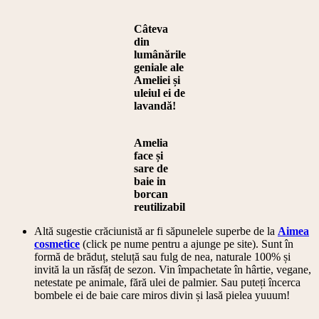
Câteva
din
lumânările
geniale ale
Ameliei și
uleiul ei de
lavandă!
Amelia
face și
sare de
baie in
borcan
reutilizabil
Altă sugestie crăciunistă ar fi săpunelele superbe de la
Aimea
cosmetice
(click pe nume pentru a ajunge pe site). Sunt în
formă de brăduț, steluță sau fulg de nea, naturale 100% și
invită la un răsfăț de sezon. Vin împachetate în hârtie, vegane,
netestate pe animale, fără ulei de palmier. Sau puteți încerca
bombele ei de baie care miros divin și lasă pielea yuuum!