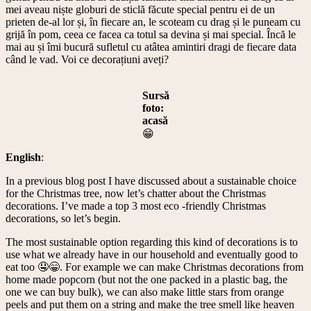
mei aveau niște globuri de sticlă făcute special pentru ei de un
prieten de-al lor și, în fiecare an, le scoteam cu drag și le puneam cu
grijă în pom, ceea ce facea ca totul sa devina și mai special. Încă le
mai au și îmi bucură sufletul cu atâtea amintiri dragi de fiecare data
când le vad. Voi ce decorațiuni aveți?
Sursă
foto:
acasă
😁
English
:
In a previous blog post I have discussed about a sustainable choice
for the Christmas tree, now let’s chatter about the Christmas
decorations. I’ve made a top 3 most eco -friendly Christmas
decorations, so let’s begin.
The most sustainable option regarding this kind of decorations is to
use what we already have in our household and eventually good to
eat too 🤤😁. For example we can make Christmas decorations from
home made popcorn (but not the one packed in a plastic bag, the
one we can buy bulk), we can also make little stars from orange
peels and put them on a string and make the tree smell like heaven