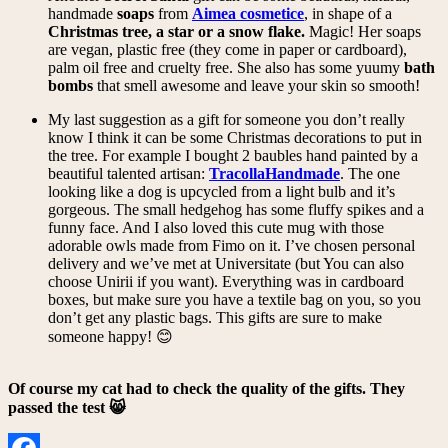
handmade
soaps
from
Aimea cosmetice
, in shape of a
Christmas tree, a star or a snow flake.
Magic! Her soaps
are vegan, plastic free (they come in paper or cardboard),
palm oil free and cruelty free. She also has some yuumy
bath
bombs
that smell awesome and leave your skin so smooth!
My last suggestion as a gift for someone you don’t really
know I think it can be some Christmas decorations to put in
the tree. For example I bought 2 baubles hand painted by a
beautiful talented artisan:
TracollaHandmade
. The one
looking like a dog is upcycled from a light bulb and it’s
gorgeous. The small hedgehog has some fluffy spikes and a
funny face. And I also loved this cute mug with those
adorable owls made from Fimo on it. I’ve chosen personal
delivery and we’ve met at Universitate (but You can also
choose Unirii if you want). Everything was in cardboard
boxes, but make sure you have a textile bag on you, so you
don’t get any plastic bags. This gifts are sure to make
someone happy! 😊
Of course my cat had to check the quality of the gifts. They
passed the test 😸