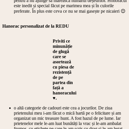
pentru a nu ajunge să mărească numarul deșeurilor. Honoracul
este inedit și special făcut pe marimea mea și în culorile
preferate. În plus este ceva ce nu se mai gasește pe nicaieri 😊
Hanorac personalizat de la REDU
Priviti ce
minunăție
de glugă
care se
asortează
cu piesa de
rezistență
de pe
partea din
față a
hanoracului
♥️.
o altă categorie de cadouri este cea a jocurilor. De ziua
prietenului meu i-am făcut o mică hartă pe o felicitare și am
organizat un mic treasure hunt. A fost hazul de pe lume. Iar
prietenelor mele le-am luat bunătăți la vrac și le-am ambalat
frumos, cu etichete pe care le-am scris cu drag și le-am legat