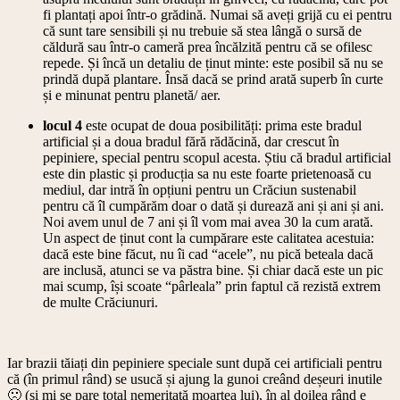
fi plantați apoi într-o grădină. Numai să aveți grijă cu ei pentru
că sunt tare sensibili și nu trebuie să stea lângă o sursă de
căldură sau într-o cameră prea încălzită pentru că se ofilesc
repede. Și încă un detaliu de ținut minte: este posibil să nu se
prindă după plantare. Însă dacă se prind arată superb în curte
și e minunat pentru planetă/ aer.
locul
4
este ocupat de doua posibilități: prima este bradul
artificial și a doua bradul fără rădăcină, dar crescut în
pepiniere, special pentru scopul acesta. Știu că bradul artificial
este din plastic și producția sa nu este foarte prietenoasă cu
mediul, dar intră în opțiuni pentru un Crăciun sustenabil
pentru că îl cumpărăm doar o dată și durează ani și ani și ani.
Noi avem unul de 7 ani și îl vom mai avea 30 la cum arată.
Un aspect de ținut cont la cumpărare este calitatea acestuia:
dacă este bine făcut, nu îi cad “acele”, nu pică beteala dacă
are inclusă, atunci se va păstra bine. Și chiar dacă este un pic
mai scump, își scoate “pârleala” prin faptul că rezistă extrem
de multe Crăciunuri.
Iar brazii tăiați din pepiniere speciale sunt după cei artificiali pentru
că (în primul rând) se usucă și ajung la gunoi creând deșeuri inutile
🙁 (și mi se pare total nemeritată moartea lui), în al doilea rând e