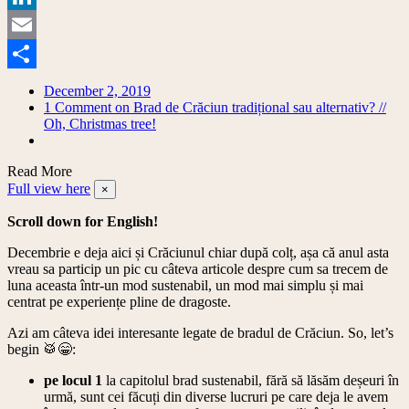
Link
LinkedIn
Email
Share
December 2, 2019
1 Comment
on Brad de Crăciun tradițional sau alternativ? //
Oh, Christmas tree!
Read More
Full view here
×
Scroll down for English!
Decembrie e deja aici și Crăciunul chiar după colț, așa că anul asta
vreau sa particip un pic cu câteva articole despre cum sa trecem de
luna aceasta într-un mod sustenabil, un mod mai simplu și mai
centrat pe experiențe pline de dragoste.
Azi am câteva idei interesante legate de bradul de Crăciun. So, let’s
begin 🥁😁:
pe locul 1
la capitolul brad sustenabil, fără să lăsăm deșeuri în
urmă, sunt cei făcuți din diverse lucruri pe care deja le avem