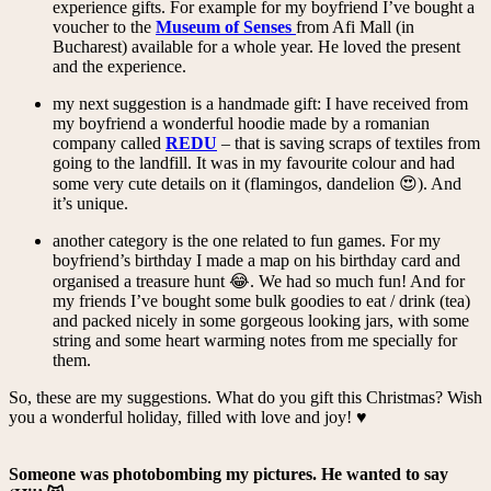
experience gifts. For example for my boyfriend I’ve bought a
voucher to the
Museum of Senses
from Afi Mall (in
Bucharest) available for a whole year. He loved the present
and the experience.
my next suggestion is a handmade gift: I have received from
my boyfriend a wonderful hoodie made by a romanian
company called
REDU
– that is saving scraps of textiles from
going to the landfill. It was in my favourite colour and had
some very cute details on it (flamingos, dandelion 😍). And
it’s unique.
another category is the one related to fun games. For my
boyfriend’s birthday I made a map on his birthday card and
organised a treasure hunt 😂. We had so much fun! And for
my friends I’ve bought some bulk goodies to eat / drink (tea)
and packed nicely in some gorgeous looking jars, with some
string and some heart warming notes from me specially for
them.
So, these are my suggestions. What do you gift this Christmas? Wish
you a wonderful holiday, filled with love and joy! ♥️
Someone was photobombing
my pictures. He wanted to say