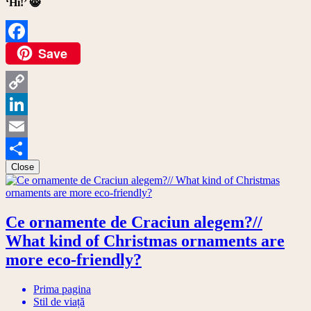
‘Hi!’ 😸
Save
Facebook
Copy
Link
LinkedIn
Email
Close
Share
Ce ornamente de Craciun alegem?//
What kind of Christmas ornaments are
more eco-friendly?
Prima pagina
Stil de viață