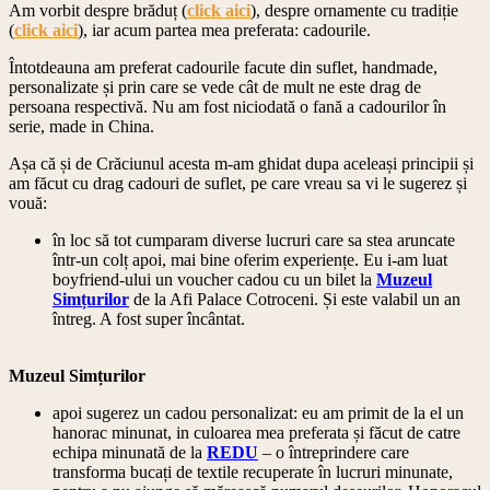
Am vorbit despre brăduț (
click aici
), despre ornamente cu tradiție
(
click aici
), iar acum partea mea preferata: cadourile.
Întotdeauna am preferat cadourile facute din suflet, handmade,
personalizate și prin care se vede cât de mult ne este drag de
persoana respectivă. Nu am fost niciodată o fană a cadourilor în
serie, made in China.
Așa că și de Crăciunul acesta m-am ghidat dupa aceleași principii și
am făcut cu drag cadouri de suflet, pe care vreau sa vi le sugerez și
vouă:
în loc să tot cumparam diverse lucruri care sa stea aruncate
într-un colț apoi, mai bine oferim experiențe. Eu i-am luat
boyfriend-ului un voucher cadou cu un bilet la
Muzeul
Simțurilor
de la Afi Palace Cotroceni. Și este valabil un an
întreg. A fost super încântat.
Muzeul Simțurilor
apoi sugerez un cadou personalizat: eu am primit de la el un
hanorac minunat, in culoarea mea preferata și făcut de catre
echipa minunată de la
REDU
– o întreprindere care
transforma bucați de textile recuperate în lucruri minunate,