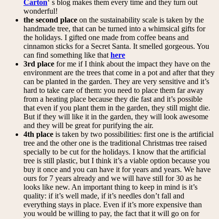
Carton
‘ s blog makes them every time and they turn out
wonderful!
the second place
on the sustainability scale is taken by the
handmade tree, that can be turned into a whimsical gifts for
the holidays. I gifted one made from coffee beans and
cinnamon sticks for a Secret Santa. It smelled gorgeous. You
can find something like that
here
3rd place
for me if I think about the impact they have on the
environment are the trees that come in a pot and after that they
can be planted in the garden. They are very sensitive and it’s
hard to take care of them: you need to place them far away
from a heating place because they die fast and it’s possible
that even if you plant them in the garden, they still might die.
But if they will like it in the garden, they will look awesome
and they will be great for purifying the air.
4th place
is taken by two possibilities: first one is the artificial
tree and the other one is the traditional Christmas tree raised
specially to be cut for the holidays. I know that the artificial
tree is still plastic, but I think it’s a viable option because you
buy it once and you can have it for years and years. We have
ours for 7 years already and we will have still for 30 as he
looks like new. An important thing to keep in mind is it’s
quality: if it’s well made, if it’s needles don’t fall and
everything stays in place. Even if it’s more expensive than
you would be willing to pay, the fact that it will go on for