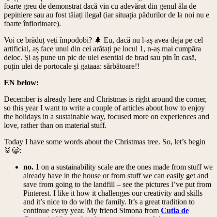
foarte greu de demonstrat dacă vin cu adevărat din genul ăla de
pepiniere sau au fost tăiați ilegal (iar situația pădurilor de la noi nu e
foarte înfloritoare).
Voi ce brăduț veți împodobi? 🌲 Eu, dacă nu l-aș avea deja pe cel
artificial, aș face unul din cei arătați pe locul 1, n-aș mai cumpăra
deloc. Și aș pune un pic de ulei esential de brad sau pin în casă,
puțin ulei de portocale și gataaa: sărbătoare!!
EN below:
December is already here and Christmas is right around the corner,
so this year I want to write a couple of articles about how to enjoy
the holidays in a sustainable way, focused more on experiences and
love, rather than on material stuff.
Today I have some words about the Christmas tree. So, let’s begin
🥁😁:
no. 1
on a sustainability scale are the ones made from stuff we
already have in the house or from stuff we can easily get and
save from going to the landfill – see the pictures I’ve put from
Pinterest. I like it how it challenges our creativity and skills
and it’s nice to do with the family. It’s a great tradition to
continue every year. My friend Simona from
Cutia de