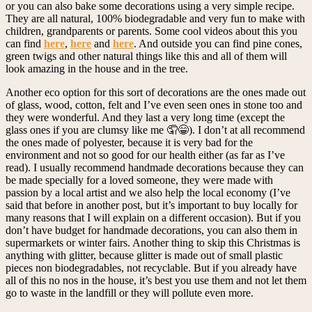
or you can also bake some decorations using a very simple recipe.
They are all natural, 100% biodegradable and very fun to make with
children, grandparents or parents. Some cool videos about this you
can find
here
,
here
and
here
. And outside you can find pine cones,
green twigs and other natural things like this and all of them will
look amazing in the house and in the tree.
Another eco option for this sort of decorations are the ones made out
of glass, wood, cotton, felt and I’ve even seen ones in stone too and
they were wonderful. And they last a very long time (except the
glass ones if you are clumsy like me 🤦😁). I don’t at all recommend
the ones made of polyester, because it is very bad for the
environment and not so good for our health either (as far as I’ve
read). I usually recommend handmade decorations because they can
be made specially for a loved someone, they were made with
passion by a local artist and we also help the local economy (I’ve
said that before in another post, but it’s important to buy locally for
many reasons that I will explain on a different occasion). But if you
don’t have budget for handmade decorations, you can also them in
supermarkets or winter fairs. Another thing to skip this Christmas is
anything with glitter, because glitter is made out of small plastic
pieces non biodegradables, not recyclable. But if you already have
all of this no nos in the house, it’s best you use them and not let them
go to waste in the landfill or they will pollute even more.