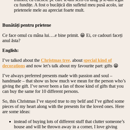
cu fundițe. A fost o bucățică din sufletul meu pusă acolo, iar
prietenele mele au apreciat foarte mult.
Bunătăți pentru prietene
Ce face omul cu mâna lui….e bine primit. 😁 Ei, ce cadouri faceți
anul ăsta?
English:
I’ve talked about the
Christmas tree,
about
special kind of
decorations
and now let’s talk about my favourite part: gifts 😁
I’ve always preferred presents made with passion and soul –
handmade – that show us how much we mean for the person who’s
giving the gift. I’ve never been a fan of those kind of gifts that you
can buy the same for 10 different persons.
So, this Christmas I’ve stayed true to my belif and I’ve gifted some
pieces of my heart along with the presents for the loved ones. Here
are some ideas:
instead of buying lots of different stuff that clutter someone’s
house and will be thrown away in a corner, I love giving