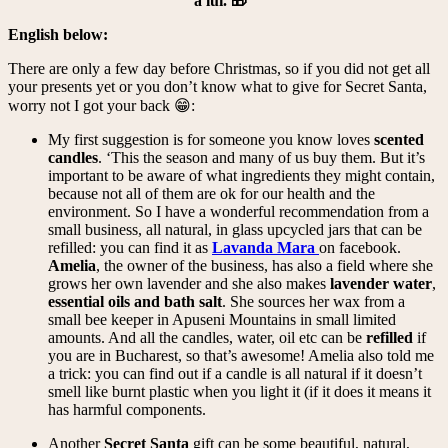
a lui. 🎁
English below:
There are only a few day before Christmas, so if you did not get all
your presents yet or you don’t know what to give for Secret Santa,
worry not I got your back 😁:
My first suggestion is for someone you know loves
scented
candles
. ‘This the season and many of us buy them. But it’s
important to be aware of what ingredients they might contain,
because not all of them are ok for our health and the
environment. So I have a wonderful recommendation from a
small business, all natural, in glass upcycled jars that can be
refilled: you can find it as
Lavanda Mara
on facebook.
Amelia
, the owner of the business, has also a field where she
grows her own lavender and she also makes
lavender water
,
essential oils and bath salt
. She sources her wax from a
small bee keeper in Apuseni Mountains in small limited
amounts. And all the candles, water, oil etc can be
refilled
if
you are in Bucharest, so that’s awesome! Amelia also told me
a trick: you can find out if a candle is all natural if it doesn’t
smell like burnt plastic when you light it (if it does it means it
has harmful components.
Another
Secret Santa
gift can be some beautiful, natural,