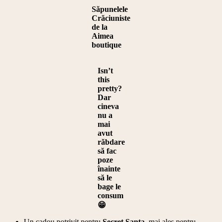
Săpunelele
Crăciuniste
de la
Aimea
boutique
Isn’t
this
pretty?
Dar
cineva
nu a
mai
avut
răbdare
să fac
poze
înainte
să le
bage le
consum
😁
Un cadou potrivit pentru
Secret Santa
, mai ales pentru