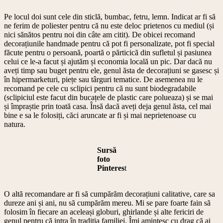
Pe locul doi sunt cele din sticlă, bumbac, fetru, lemn. Indicat ar fi să
ne ferim de poliester pentru că nu este deloc prietenos cu mediul (și
nici sănătos pentru noi din câte am citit). De obicei recomand
decorațiunile handmade pentru că pot fi personalizate, pot fi special
făcute pentru o persoană, poartă o părticică din sufletul și pasiunea
celui ce le-a facut și ajutăm și economia locală un pic. Dar dacă nu
aveți timp sau buget pentru ele, genul ăsta de decorațiuni se gasesc și
în hipermarketuri, piețe sau târguri tematice. De asemenea nu le
recomand pe cele cu sclipici pentru că nu sunt biodegradabile
(sclipiciul este facut din bucațele de plastic care polueaza) și se mai
și împraștie prin toată casa. Însă dacă aveți deja genul ăsta, cel mai
bine e sa le folosiți, căci aruncate ar fi și mai neprietenoase cu
natura.
Sursă
foto
Pinteres
t
O altă recomandare ar fi să cumpărăm decorațiuni calitative, care sa
dureze ani și ani, nu să cumpărăm mereu. Mi se pare foarte fain să
folosim în fiecare an aceleași globuri, ghirlande și alte fericiri de
genul pentru că intra în tradiția familiei. Îmi amintesc cu drag că ai