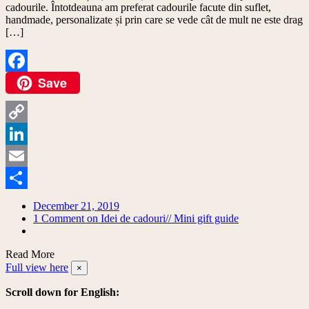
cadourile. Întotdeauna am preferat cadourile facute din suflet,
handmade, personalizate și prin care se vede cât de mult ne este drag
[…]
Save
Facebook
Copy
Link
LinkedIn
Email
Share
December 21, 2019
1 Comment
on Idei de cadouri// Mini gift guide
Read More
Full view here
×
Scroll down for English: