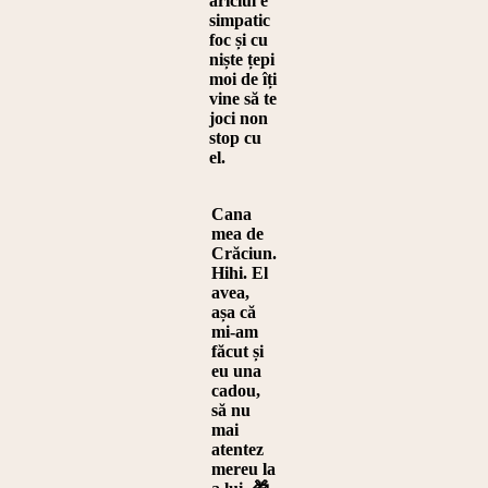
ariciul e
simpatic
foc și cu
niște țepi
moi de îți
vine să te
joci non
stop cu
el.
Cana
mea de
Crăciun.
Hihi. El
avea,
așa că
mi-am
făcut și
eu una
cadou,
să nu
mai
atentez
mereu la