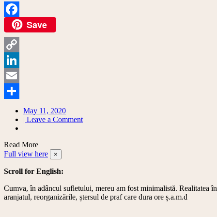
Save
Facebook
Copy
Link
LinkedIn
Email
Share
May 11, 2020
on
| Leave a Comment
5
avantaje
Read More
ale
Full view here
minimalismului
×
//5
Scroll for English:
reasons
to
Cumva, în adâncul sufletului, mereu am fost minimalistă. Realitatea însă
be
aranjatul, reorganizările, ștersul de praf care dura ore ș.a.m.d
a
minimalist