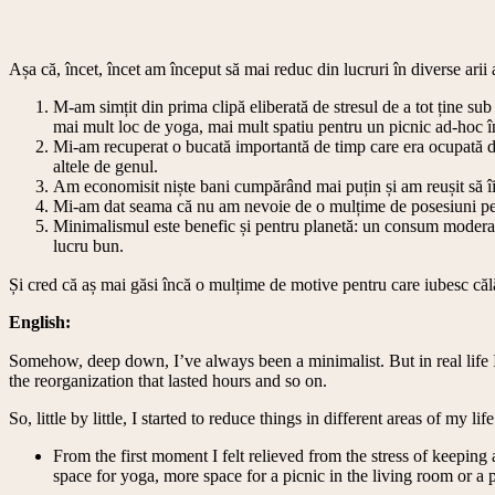
Așa că, încet, încet am început să mai reduc din lucruri în diverse arii 
M-am simțit din prima clipă eliberată de stresul de a tot ține sub
mai mult loc de yoga, mai mult spatiu pentru un picnic ad-hoc în 
Mi-am recuperat o bucată importantă de timp care era ocupată de c
altele de genul.
Am economisit niște bani cumpărând mai puțin și am reușit să îi 
Mi-am dat seama că nu am nevoie de o mulțime de posesiuni pentr
Minimalismul este benefic și pentru planetă: un consum moderat
lucru bun.
Și cred că aș mai găsi încă o mulțime de motive pentru care iubesc călă
English:
Somehow, deep down, I’ve always been a minimalist. But in real life I 
the reorganization that lasted hours and so on.
So, little by little, I started to reduce things in different areas of my 
From the first moment I felt relieved from the stress of keeping
space for yoga, more space for a picnic in the living room or a