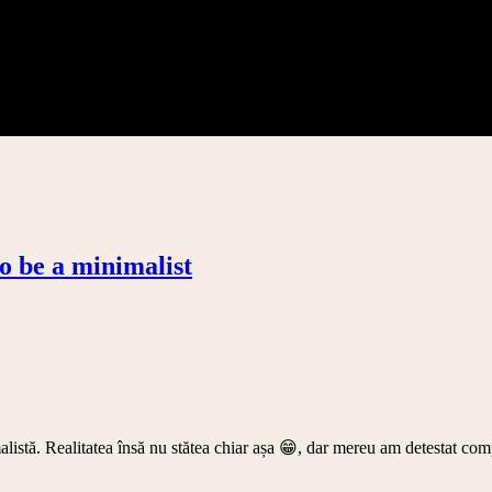
to be a minimalist
istă. Realitatea însă nu stătea chiar așa 😁, dar mereu am detestat compl