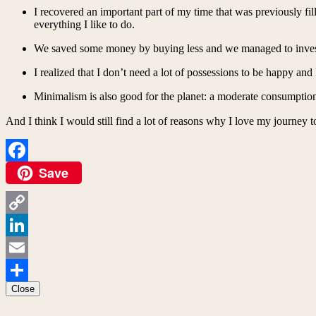
I recovered an important part of my time that was previously fil
everything I like to do.
We saved some money by buying less and we managed to invest t
I realized that I don’t need a lot of possessions to be happy an
Minimalism is also good for the planet: a moderate consumption o
And I think I would still find a lot of reasons why I love my journey 
Save
Facebook
Copy
Link
LinkedIn
Email
Close
Share