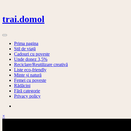
Skip
to
content
trai.domol
Prima pagina
Stil de viață
Cadouri cu poveste
Unde donez 3,5%
Reciclare/Reutilizare creativă
Liste eco-friendly
Minte și natură
Femei cu poveste
Rădăcini
Fără categorie
Privacy policy
×