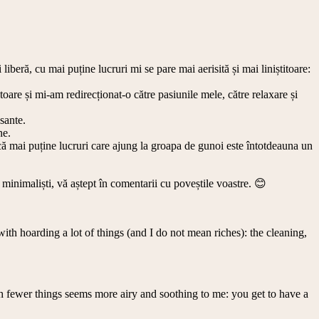
iberă, cu mai puține lucruri mi se pare mai aerisită și mai liniștitoare:
oare și mi-am redirecționat-o către pasiunile mele, către relaxare și
sante.
ne.
 mai puține lucruri care ajung la groapa de gunoi este întotdeauna un
minimaliști, vă aștept în comentarii cu poveștile voastre. 😊
th hoarding a lot of things (and I do not mean riches): the cleaning,
ith fewer things seems more airy and soothing to me: you get to have a