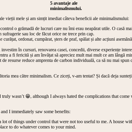
5 avantaje ale
minimalismului.
ale vieții mele și am simțit imediat câteva beneficii ale minimalismului:
 control o grămadă de lucruri care nu îmi erau neapărat utile. O casă mai l
sufragerie sau loc de făcut orice ne trece prin cap.
urățat, ordonat, cumpărat, șters de praf, spălat și alte acțiuni asemănăt
investim în cursuri, renovarea casei, concedii, diverse experiențe intere
u a fi fericită și am învățat să apreciez mult mai mult ce am lângă mi
 de resurse reduce amprenta de carbon individuală, ca să nu mai spun că
toria mea către minimalism. Ce ziceți, v-am tentat? Și dacă deja sunteți 
truly wasn’t 😁, although I always hated the complications that come wi
life and I immediately saw some benefits:
 a lot of things under control that were not too useful to me. A house w
 place to do whatever comes to your mind.