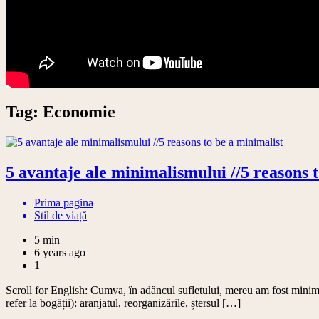
Tag:
Economie
5 avantaje ale minimalismului //5 reasons 
Prima pagina
Stil de viață
5 min
6 years ago
1
Scroll for English: Cumva, în adâncul sufletului, mereu am fost minimal
refer la bogății): aranjatul, reorganizările, ștersul […]