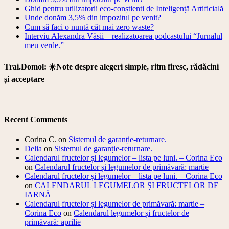
Ghid pentru utilizatorii eco-conștienti de Inteligență Artificială
Unde donăm 3,5% din impozitul pe venit?
Cum să faci o nuntă cât mai zero waste?
Interviu Alexandra Văsii – realizatoarea podcastului “Jurnalul
meu verde.”
Trai.Domol: ☀️Note despre alegeri simple, ritm firesc, rădăcini
și acceptare
Recent Comments
Corina C.
on
Sistemul de garanție-returnare.
Delia
on
Sistemul de garanție-returnare.
Calendarul fructelor și legumelor – lista pe luni. – Corina Eco
on
Calendarul fructelor și legumelor de primăvară: martie
Calendarul fructelor și legumelor – lista pe luni. – Corina Eco
on
CALENDARUL LEGUMELOR ȘI FRUCTELOR DE
IARNĂ
Calendarul fructelor și legumelor de primăvară: martie –
Corina Eco
on
Calendarul legumelor și fructelor de
primăvară: aprilie