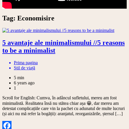
Tag:
Economisire
5 avantaje ale minimalismului //5 reasons
to be a minimalist
Prima pagina
Stil de viață
5 min
6 years ago
1
Scroll for English: Cumva, în adâncul sufletului, mereu am fost
minimalistă. Realitatea însă nu stătea chiar așa 😁, dar mereu am
detestat complicațiile care vin la pachet cu adunatul de multe lucruri
(și aici nu mă refer la bogății): aranjatul, reorganizările, ștersul […]