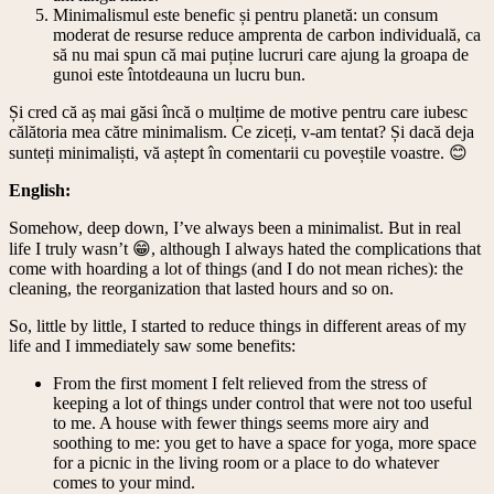
Minimalismul este benefic și pentru planetă: un consum
moderat de resurse reduce amprenta de carbon individuală, ca
să nu mai spun că mai puține lucruri care ajung la groapa de
gunoi este întotdeauna un lucru bun.
Și cred că aș mai găsi încă o mulțime de motive pentru care iubesc
călătoria mea către minimalism. Ce ziceți, v-am tentat? Și dacă deja
sunteți minimaliști, vă aștept în comentarii cu poveștile voastre. 😊
English:
Somehow, deep down, I’ve always been a minimalist. But in real
life I truly wasn’t 😁, although I always hated the complications that
come with hoarding a lot of things (and I do not mean riches): the
cleaning, the reorganization that lasted hours and so on.
So, little by little, I started to reduce things in different areas of my
life and I immediately saw some benefits:
From the first moment I felt relieved from the stress of
keeping a lot of things under control that were not too useful
to me. A house with fewer things seems more airy and
soothing to me: you get to have a space for yoga, more space
for a picnic in the living room or a place to do whatever
comes to your mind.