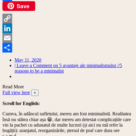
Save
Facebook
Copy
Link
LinkedIn
Email
Share
May 11, 2020
| Leave a Comment
on 5 avantaje ale minimalismului //5
reasons to be a minimalist
Read More
Full view here
×
Scroll for English:
Cumva, în adâncul sufletului, mereu am fost minimalistă. Realitatea
însă nu stătea chiar așa 😁, dar mereu am detestat complicațiile care
vin la pachet cu adunatul de multe lucruri (și aici nu mă refer la
bogății): aranjatul, reorganizările, ștersul de praf care dura ore
ș.a.m.d