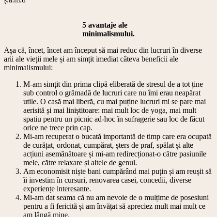
5 avantaje ale
minimalismului.
Așa că, încet, încet am început să mai reduc din lucruri în diverse
arii ale vieții mele și am simțit imediat câteva beneficii ale
minimalismului:
M-am simțit din prima clipă eliberată de stresul de a tot ține
sub control o grămadă de lucruri care nu îmi erau neapărat
utile. O casă mai liberă, cu mai puține lucruri mi se pare mai
aerisită și mai liniștitoare: mai mult loc de yoga, mai mult
spatiu pentru un picnic ad-hoc în sufragerie sau loc de făcut
orice ne trece prin cap.
Mi-am recuperat o bucată importantă de timp care era ocupată
de curățat, ordonat, cumpărat, șters de praf, spălat și alte
acțiuni asemănătoare și mi-am redirecționat-o către pasiunile
mele, către relaxare și altele de genul.
Am economisit niște bani cumpărând mai puțin și am reușit să
îi investim în cursuri, renovarea casei, concedii, diverse
experiențe interesante.
Mi-am dat seama că nu am nevoie de o mulțime de posesiuni
pentru a fi fericită și am învățat să apreciez mult mai mult ce
am lângă mine.