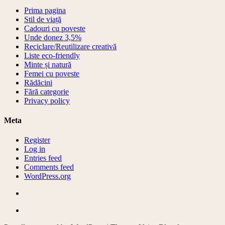
Prima pagina
Stil de viață
Cadouri cu poveste
Unde donez 3,5%
Reciclare/Reutilizare creativă
Liste eco-friendly
Minte și natură
Femei cu poveste
Rădăcini
Fără categorie
Privacy policy
Meta
Register
Log in
Entries feed
Comments feed
WordPress.org