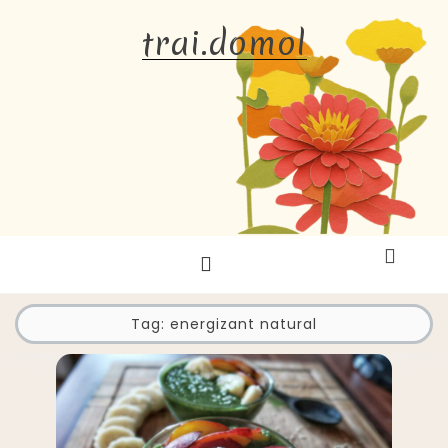
Skip
trai.domol
to
content
Tag:
energizant natural