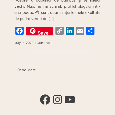
Răsare, a pădurilor de bambus și templelor
vechi. Nup, nu îmi schimb profilul blogului într-
unul poetic 🤓, sunt doar simțurile mele exaltate
de pudra verde de […]
F
C
Li
E
S
Save
a
o
n
m
h
July 14, 2020
1 Comment
on
c
p
k
ai
ar
Matcha,
fericire
e
y
e
l
e
și
b
Li
dI
3
rețete
o
n
n
Read More
deliiicioase
o
k
k
Facebook
Instagram
YouTube