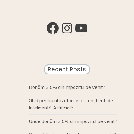
o
k
of
traveling
k
Facebook
Instagram
YouTube
Recent Posts
Donăm 3,5% din impozitul pe venit?
Ghid pentru utilizatorii eco-conștienti de
Inteligență Artificială
Unde donăm 3,5% din impozitul pe venit?