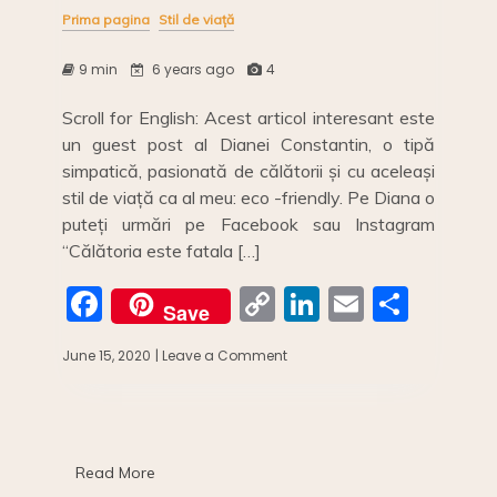
Prima pagina
Stil de viață
9 min
6 years ago
4
Scroll for English: Acest articol interesant este
un guest post al Dianei Constantin, o tipă
simpatică, pasionată de călătorii și cu aceleași
stil de viață ca al meu: eco -friendly. Pe Diana o
puteți urmări pe Facebook sau Instagram
“Călătoria este fatala […]
F
C
Li
E
S
Save
a
o
n
m
h
June 15, 2020
| Leave a Comment
on
c
p
k
ai
ar
Impactul
calatoriilor
e
y
e
l
e
asupra
b
Li
dI
mediului//
The
o
n
n
Read More
environmental
cost