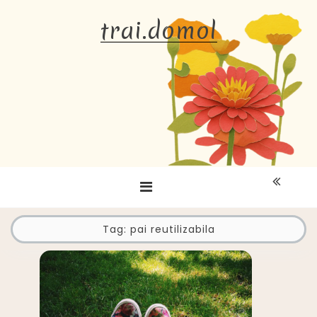
Skip
trai.domol
to
content
Tag:
pai reutilizabila