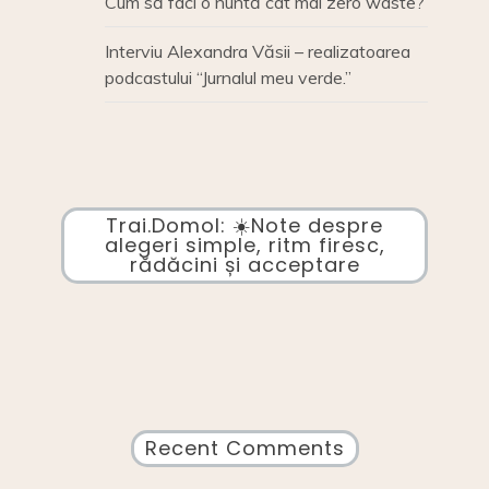
Cum să faci o nuntă cât mai zero waste?
Interviu Alexandra Văsii – realizatoarea
podcastului “Jurnalul meu verde.”
Trai.Domol: ☀️Note despre
alegeri simple, ritm firesc,
rădăcini și acceptare
Recent Comments