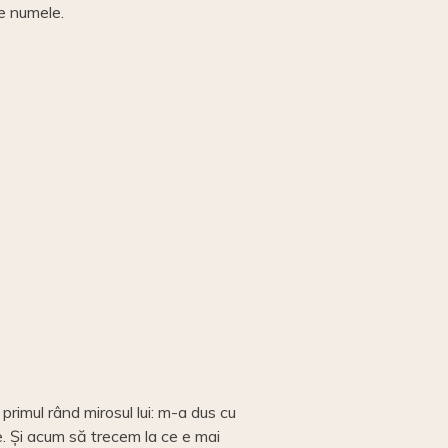
ne numele.
primul rând mirosul lui: m-a dus cu
țe. Și acum să trecem la ce e mai