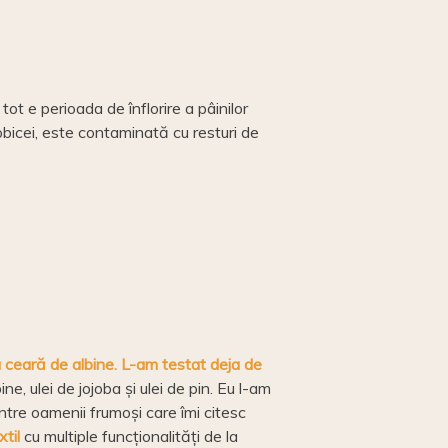
 tot e perioada de înflorire a pâinilor
obicei, este contaminată cu resturi de
 ceară de albine. L-am testat deja de
, ulei de jojoba și ulei de pin. Eu l-am
ntre oamenii frumoși care îmi citesc
xtil
cu multiple funcționalități de la