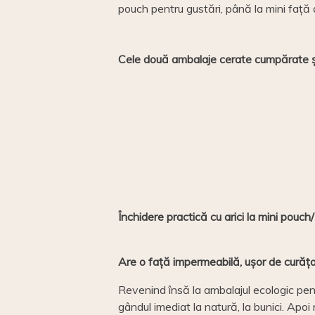
pouch pentru gustări, până la mini față d
Cele două ambalaje cerate cumpărate ș
Închidere practică cu arici la mini pouc
Are o față impermeabilă, ușor de curăța
Revenind însă la ambalajul ecologic pent
gândul imediat la natură, la bunici. Apo