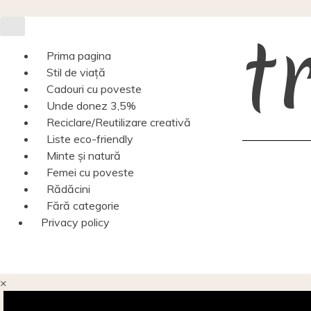
Skip
t
to
content
Prima pagina
Stil de viață
Cadouri cu poveste
Unde donez 3,5%
Reciclare/Reutilizare creativă
Liste eco-friendly
Minte și natură
Femei cu poveste
Rădăcini
Fără categorie
Privacy policy
×