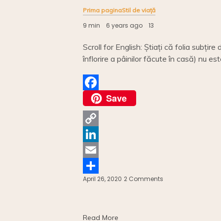
Prima pagina
Stil de viață
9 min
6 years ago
13
Scroll for English: Știați că folia subțir
înflorire a pâinilor făcute în casă) nu es
Save
F
a
c
C
e
o
L
b
p
i
E
o
April 26, 2020
2 Comments
on
y
n
m
S
Folie
o
alimentară
L
k
a
h
eco
k
i
e
i
a
//
Read More