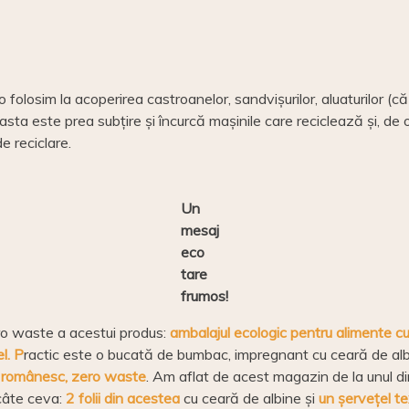
o folosim la acoperirea castroanelor, sandvișurilor, aluaturilor (că
asta este prea subțire și încurcă mașinile care reciclează și, de 
e reciclare.
Un
mesaj
eco
tare
frumos!
ero waste a acestui produs:
ambalajul ecologic pentru alimente cu
l. P
ractic este o bucată de bumbac, impregnant cu ceară de albine
 românesc, zero waste
. Am aflat de acest magazin de la unul di
 câte ceva:
2 folii din acestea
cu ceară de albine și
un șervețel te