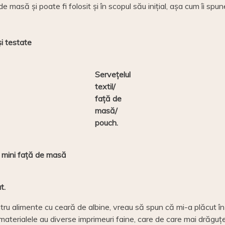
e masă și poate fi folosit și în scopul său inițial, așa cum îi spu
i testate
Servețelul
textil/
față de
masă/
pouch.
h/ mini față de masă
t.
ru alimente cu ceară de albine, vreau să spun că mi-a plăcut în 
i materialele au diverse imprimeuri faine, care de care mai drăgu