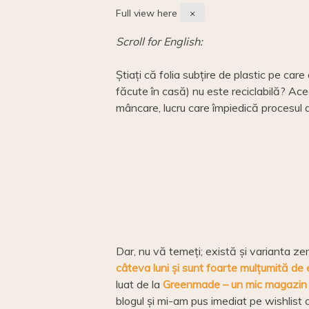
Beeswax
n
d
l
r
Full view here
×
wrap
k
I
e
Scroll for English:
n
Știați că folia subțire de plastic pe care 
făcute în casă) nu este reciclabilă? Ace
mâncare, lucru care împiedică procesul d
Dar, nu vă temeți; există și varianta z
câteva luni și sunt foarte mulțumită de e
luat de la
Greenmade – un mic magazin
blogul și mi-am pus imediat pe wishlist