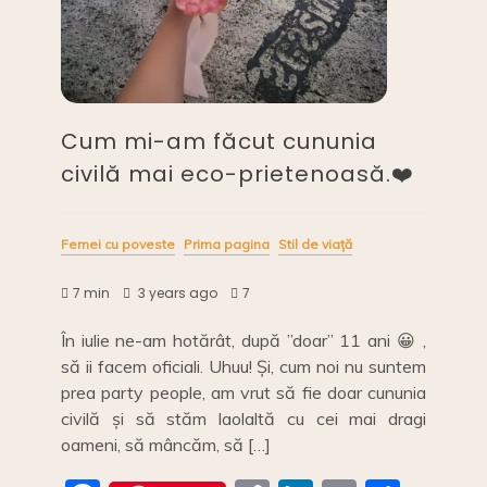
Cum mi-am făcut cununia
civilă mai eco-prietenoasă.❤️
Femei cu poveste
Prima pagina
Stil de viață
7 min
3 years ago
7
În iulie ne-am hotărât, după ”doar” 11 ani 😀 ,
să ii facem oficiali. Uhuu! Și, cum noi nu suntem
prea party people, am vrut să fie doar cununia
civilă și să stăm laolaltă cu cei mai dragi
oameni, să mâncăm, să […]