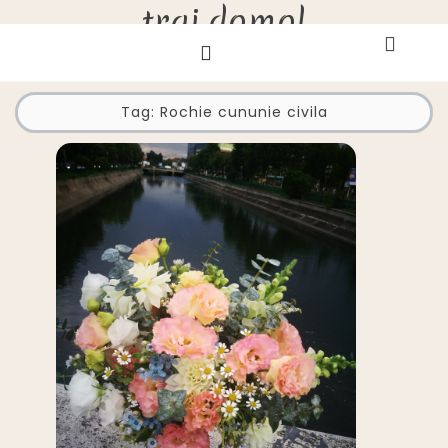
trai.domol
Skip
to
content
Tag:
Rochie cununie civila