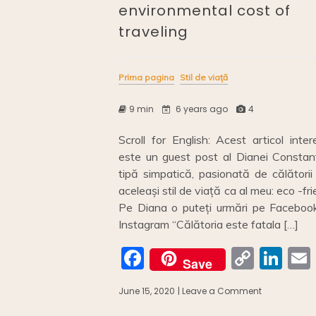
environmental cost of
traveling
Prima pagina
Stil de viață
9 min
6 years ago
4
Scroll for English: Acest articol inte
este un guest post al Dianei Constant
tipă simpatică, pasionată de călătorii
aceleași stil de viață ca al meu: eco -fri
Pe Diana o puteți urmări pe Faceboo
Instagram “Călătoria este fatala […]
F
C
Li
Save
a
o
n
June 15, 2020
| Leave a Comment
on
c
p
k
Impactul