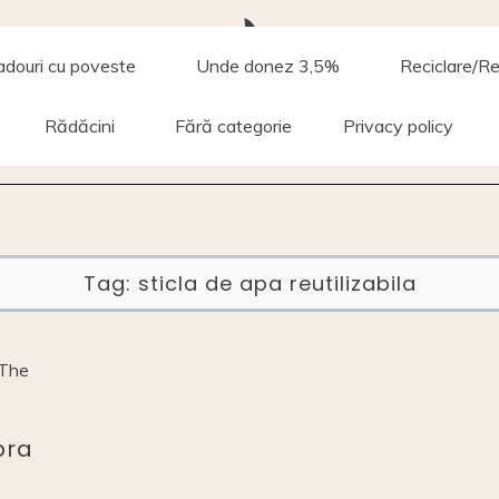
rai.dom
adouri cu poveste
Unde donez 3,5%
Reciclare/Re
Rădăcini
Fără categorie
Privacy policy
Tag:
sticla de apa reutilizabila
pra