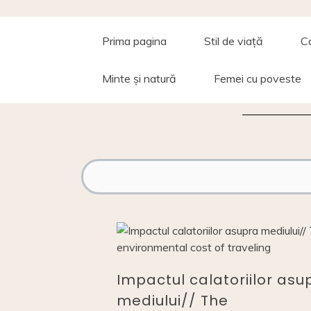
t
Skip
to
content
Prima pagina
Stil de viață
C
Minte și natură
Femei cu poveste
Impactul calatoriilor asu
mediului// The