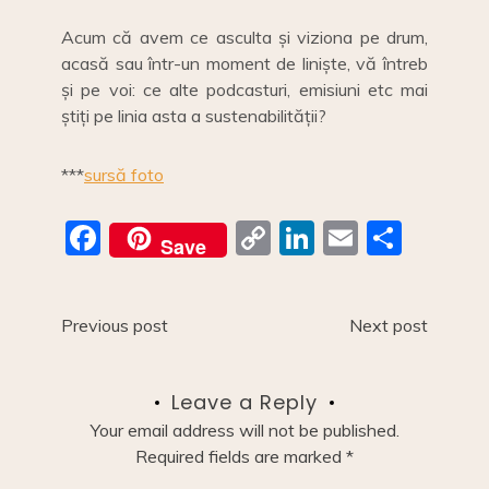
Acum că avem ce asculta și viziona pe drum,
acasă sau într-un moment de liniște, vă întreb
și pe voi: ce alte podcasturi, emisiuni etc mai
știți pe linia asta a sustenabilității?
***
sursă foto
F
C
Li
E
S
Save
a
o
n
m
h
c
p
k
ai
ar
Post
Previous post
Next post
e
y
e
l
e
navigation
b
Li
dI
Leave a Reply
o
n
n
Your email address will not be published.
o
k
Required fields are marked
*
k