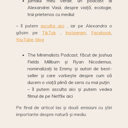
Jurnalul meu verde, un podcast al
Alexandrei Vasii
, despre viață, ecologie,
trai prietenos cu mediul:
– îl putem
asculta aici
, iar pe Alexandra o
găsim pe
TikTok
,
Instagram
,
Facebook
,
YouTube
,
blog
The Minimalists Podcast, făcut de Joshua
Fields Millburn și Ryan Nicodemus,
nominalizați la Emmy și autori de best-
seller și care vorbește despre cum să
ducem o viață plină de sens cu mai puțin:
– îl putem asculta
aici
și putem vedea
filmul de pe Netflix
aici
Pe final de articol las și două emisiuni cu știri
importante despre natură și mediu: