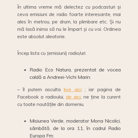
În ultima vreme mă delectez cu podcasturi și
ceva emisiuni de radio foarte interesante, mai
ales în metrou, pe drum, la plimbare etc. Și nu
mă lasă inima să nu le împart și cu voi. Ordinea
este absolut aleatorie.
Încep lista cu (emisiuni) radio/uri:
Radio Eco Natura, prezentat de vocea
caldă a
Andreei-Vichi Marin
:
– îl putem asculta
live aici
; iar pagina de
Facebook a radioului,
de aici
, ne ține la curent
cu toate noutățile din domeniu.
Misiunea Verde, moderator Mona Nicolici,
sâmbătă, de la ora 11, în cadrul Radio
Europa Fm: