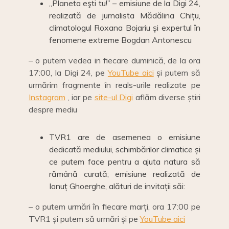
„Planeta eşti tu!” – emisiune de la Digi 24,
realizată de jurnalista Mădălina Chițu,
climatologul Roxana Bojariu și expertul în
fenomene extreme Bogdan Antonescu
– o putem vedea in fiecare duminică, de la ora
17:00, la Digi 24, pe
YouTube aici
și putem să
urmărim fragmente în reals-urile realizate pe
Instagram
, iar pe
site-ul Digi
aflăm diverse știri
despre mediu
TVR1 are de asemenea o emisiune
dedicată mediului, schimbărilor climatice și
ce putem face pentru a ajuta natura să
rămână curată; emisiune realizată de
Ionuț Ghoerghe, alături de invitații săi:
– o putem urmări în fiecare marți, ora 17:00 pe
TVR1 și putem să urmări și pe
YouTube aici