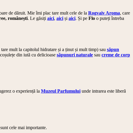
șoare de dăruit. Mie îmi plac tare mult cele de la
Rogvaiv Aroma
, care
free, românești
. Le găsiți
aici
,
aici
și
aici
. Și pe
Flo
o puteți întreba
 tare mult la capitolul hidratare și a ținut și mult timp) sau
săpun
coșulețe din iută cu delicioase
săpunuri naturale
sau
creme de corp
sugerez o experiență la
Muzeul Parfumului
unde intrarea este liberă
 sunt cele mai importante.