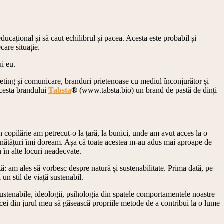
ucațional și să caut echilibrul și pacea. Acesta este probabil și
are situație.
ui eu.
rketing și comunicare, branduri prietenoase cu mediul înconjurător și
acesta brandului
Tabsta
®
(www.tabsta.bio) un brand de pastă de dinți
n copilărie am petrecut-o la țară, la bunici, unde am avut acces la o
bunătățuri îmi doream. Așa că toate acestea m-au adus mai aproape de
 în alte locuri neadecvate.
: am ales să vorbesc despre natură și sustenabilitate. Prima dată, pe
un stil de viață sustenabil.
 sustenabile, ideologii, psihologia din spatele comportamentele noastre
cei din jurul meu să găsească propriile metode de a contribui la o lume