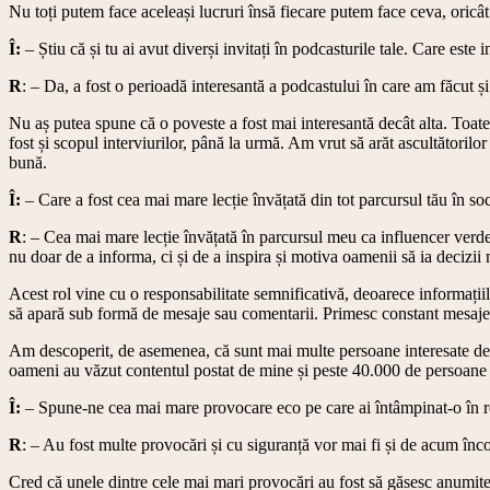
Nu toți putem face aceleași lucruri însă fiecare putem face ceva, oricâ
Î:
– Știu că și tu ai avut diverși invitați în podcasturile tale. Care este 
R
: – Da, a fost o perioadă interesantă a podcastului în care am făcut și
Nu aș putea spune că o poveste a fost mai interesantă decât alta. Toate au
fost și scopul interviurilor, până la urmă. Am vrut să arăt ascultătorilo
bună.
Î:
– Care a fost cea mai mare lecție învățată din tot parcursul tău în so
R
: – Cea mai mare lecție învățată în parcursul meu ca influencer verde 
nu doar de a informa, ci și de a inspira și motiva oamenii să ia decizii 
Acest rol vine cu o responsabilitate semnificativă, deoarece informații
să apară sub formă de mesaje sau comentarii. Primesc constant mesaje
Am descoperit, de asemenea, că sunt mai multe persoane interesate de su
oameni au văzut contentul postat de mine și peste 40.000 de persoane
Î:
– Spune-ne cea mai mare provocare eco pe care ai întâmpinat-o în re
R
: – Au fost multe provocări și cu siguranță vor mai fi și de acum înc
Cred că unele dintre cele mai mari provocări au fost să găsesc anumite