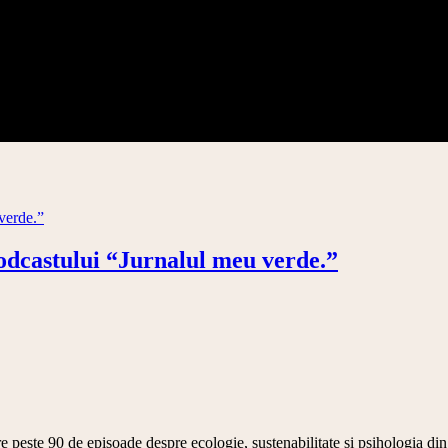
podcastului “Jurnalul meu verde.”
 peste 90 de episoade despre ecologie, sustenabilitate și psihologia din 