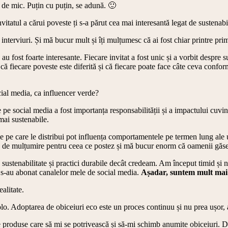
t de mic. Puțin cu puțin, se adună. 🙂
invitatul a cărui poveste ți s-a părut cea mai interesantă legat de sustenabi
 interviuri. Și mă bucur mult și îți mulțumesc că ai fost chiar printre pr
 fost foarte interesante. Fiecare invitat a fost unic și a vorbit despre su
r că fiecare poveste este diferită și că fiecare poate face câte ceva confo
cial media, ca influencer verde?
pe social media a fost importanța responsabilității și a impactului cuvin
mai sustenabile.
le pe care le distribui pot influența comportamentele pe termen lung ale 
 de mulțumire pentru ceea ce postez și mă bucur enorm că oamenii găses
stenabilitate și practici durabile decât credeam. Am început timid și nu 
 s-au abonat canalelor mele de social media.
Așadar, suntem mult mai
alitate.
olo. Adoptarea de obiceiuri eco este un proces continuu și nu prea ușor, 
 produse care să mi se potrivească și să-mi schimb anumite obiceiuri. De