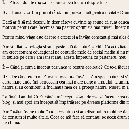
Î
: – Alexandra, te rog să ne spui câteva lucruri despre tine.
R
: – Bună, Cori! În primul rând, mulțumesc mult pentru invitație! Sun
Dacă ar fi să mă descriu în doar câteva cuvinte aș spune că sunt educati
motivul pentru care încerc să mă păstrez optimistă mai mereu, încerc m
Pentru mine, viața este despre a crește și a învăța constant și mai ales 
Am studiat psihologia și sunt pasionată de natură și citit. Ca activitat
am creat content educațional pe conturile mele de social media și nu 
în tablete pe care l-am lansat anul acesta împreună cu partenerul meu,
Î
: – Când și cum a început pasiunea ta pentru ecologie? Ce te-a făcut
R
: – De când eram mică mama mea m-a învățat să respect natura și să nu 
curte mare unde îmi petreceam cea mai mare parte a timpului, la anima
natură și au contribuit la înclinația mea de a proteja natura. Mereu m-
La finalul anului 2019, când am început să-mi doresc să încerc ceva no
blog, și mai apoi am început să împărtășesc pe diverse platforme din med
Am învățat foarte multe în tot acest timp și am distribuit o mulțime de 
de consum și multe altele. Ceea ce mă face să continui pe acest drum e
mai bună.