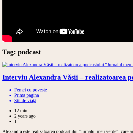
Tag:
podcast
Interviu Alexandra Văsii – realizatoarea 
Femei cu poveste
Prima pagina
Stil de viață
12 min
2 years ago
1
Alexandra este realizatoarea podcastului “Jurnalul meu verde“, care are