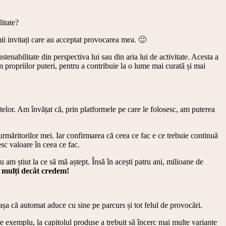
litate?
imii invitați care au acceptat provocarea mea. 🙂
stenabilitate din perspectiva lui sau din aria lui de activitate. Acesta a
rm propriilor puteri, pentru a contribuie la o lume mai curată și mai
telor. Am învățat că, prin platformele pe care le folosesc, am puterea
urmăritorilor mei. Iar confirmarea că ceea ce fac e ce trebuie continuă
c valoare în ceea ce fac.
am știut la ce să mă aștept. Însă în acești patru ani, milioane de
 mulți decât credem!
așa că automat aduce cu sine pe parcurs și tot felul de provocări.
 exemplu, la capitolul produse a trebuit să încerc mai multe variante