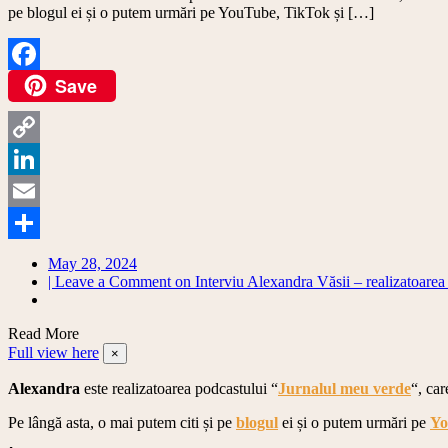
pe blogul ei și o putem urmări pe YouTube, TikTok și […]
Save
Facebook
Copy
Link
LinkedIn
Email
Share
May 28, 2024
| Leave a Comment
on Interviu Alexandra Văsii – realizatoarea
Read More
Full view here
×
Alexandra
este realizatoarea podcastului “
Jurnalul meu verde
“, car
Pe lângă asta, o mai putem citi și pe
blogul
ei și o putem urmări pe
Yo