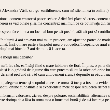
t Alexandra Văsii, sau go_earthfluence, cum mă știe lumea în online :).
onal content creator și peace seeker. Adică îmi place să creez content ed
ereu să văd binele și să mă concentrez mai mult pe ce pot învăța din fiec
despre a face lumea un loc mai bun pe cât posibil, atât cât pot să contrib
e, în ultimii 4 ani am avut mai multe proiecte, am ajutat pe partea de ma
numai. Însă o mare parte a timpului meu o voi dedica începând cu anul 
 după mai bine de 3 ani de muncă la acesta.
 să mergi mai departe?
îi fac rău, ea însăși fiind o mare iubitoare de flori. În plus, o parte di
le și la o grădină de legume din care puteam să iau la orice oră orice 
a deranjat profund să văd cum unii oameni aruncă deșeurile în păduri sau
u, alegerea temei și scopului a ceea ce urma să încep a fost una evidentă
iul online cunoștințele și experiențele mele despre reducerea risipei și 
informații valoroase, zic eu, despre poluare, sustenabilitate, alternative
ste dorința de a lăsa în urma mea o lume mai bună și de a-i încuraja pe 