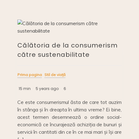
Iulie
k
I
e
n
Călătoria de la consumerism
către sustenabilitate
Prima pagina
Stil de viață
15 min
5 years ago
6
Ce este consumerismul ăsta de care tot auzim
în stânga și în dreapta în ultima vreme? Ei bine,
acest termen desemnează o ordine social-
economică ce încurajează achiziția de bunuri și
servicii în cantitati din ce în ce mai mari și își are