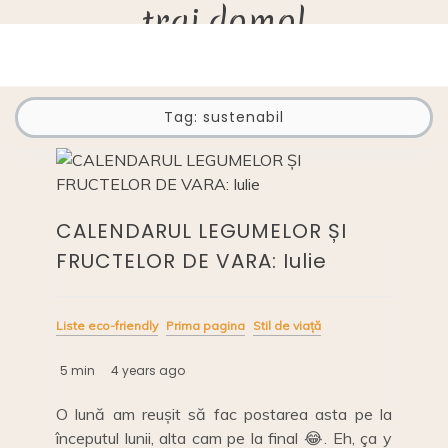
trai.domol
Skip
to
content
Tag:
sustenabil
CALENDARUL LEGUMELOR ȘI
FRUCTELOR DE VARA: Iulie
Liste eco-friendly
Prima pagina
Stil de viață
5 min
4 years ago
O lună am reușit să fac postarea asta pe la
începutul lunii, alta cam pe la final 😂. Eh, ça y