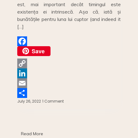
est, mai important decât timingul este
existența ei intrinsecă. Așa că, iată și
bunătățile pentru luna lui cuptor (and indeed it
[…]
Save
F
a
c
C
e
o
L
b
p
i
E
o
July 26, 2022
1 Comment
on
y
n
m
S
CALENDARUL
o
LEGUMELOR
L
k
a
h
ȘI
k
i
e
i
a
FRUCTELOR
DE
n
d
l
r
Read More
VARA: