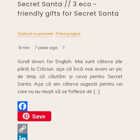
Secret Santa // 3 eco -
friendly gifts for Secret Santa
Cadouri cu poveste
Prima pagina
8 min
7 years ago
7
Scroll down for English. Mai sunt câteva zile
până la Crăciun, așa că încă mai avem un pic
de timp să căutăm și ceva pentru Secret
Santa. Așa că am câteva sugestii pentru cei
care nu au reușit să se fofileze de […]
Save
F
a
c
C