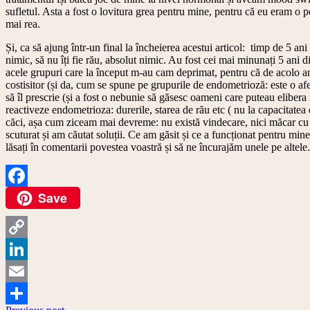
sufletul. Asta a fost o lovitura grea pentru mine, pentru că eu eram o p
mai rea.
Și, ca să ajung într-un final la încheierea acestui articol: timp de 5 a
nimic, să nu îți fie rău, absolut nimic. Au fost cei mai minunați 5 ani 
acele grupuri care la început m-au cam deprimat, pentru că de acolo am a
costisitor (și da, cum se spune pe grupurile de endometrioză: este o af
să îl prescrie (și a fost o nebunie să găsesc oameni care puteau elibera 
reactiveze endometrioza: durerile, starea de rău etc ( nu la capacitatea 
căci, așa cum ziceam mai devreme: nu există vindecare, nici măcar cu
scuturat și am căutat soluții. Ce am găsit și ce a funcționat pentru mine
lăsați în comentarii povestea voastră și să ne încurajăm unele pe altele.
Save
Facebook
Copy
Link
LinkedIn
Email