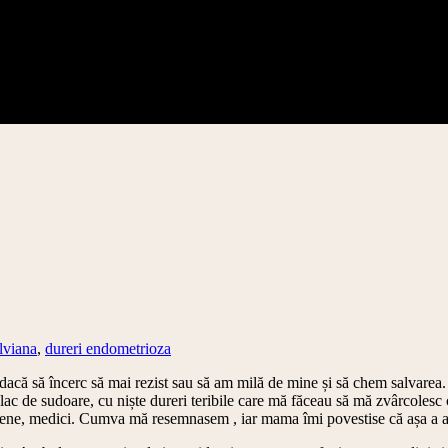
lviana
,
dureri endometrioza
 dacă să încerc să mai rezist sau să am milă de mine și să chem salvarea
ac de sudoare, cu niște dureri teribile care mă făceau să mă zvârcolesc
ietene, medici. Cumva mă resemnasem , iar mama îmi povestise că așa a av