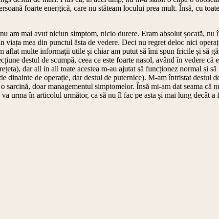
ersoană foarte energică, care nu stăteam locului prea mult. Însă, cu toate
ni nu am mai avut niciun simptom, nicio durere. Eram absolut șocată, nu îm
din viața mea din punctul ăsta de vedere. Deci nu regret deloc nici operaț
flat multe informații utile și chiar am putut să îmi spun fricile și să gă
ecțiune destul de scumpă, ceea ce este foarte nasol, având în vedere că e
rețeta), dar all in all toate acestea m-au ajutat să funcționez normal și să
de dinainte de operație, dar destul de puternice). M-am întristat destul d
 o sarcină, doar managementul simptomelor. Însă mi-am dat seama că nu
 va urma în articolul următor, ca să nu îl fac pe asta și mai lung decât a f