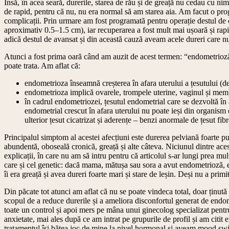
Însă, în acea seară, durerile, starea de rău și de greață nu cedau cu nim
de rapid, pentru că nu, nu era normal să am starea aia. Am facut o prog
complicații. Prin urmare am fost programată pentru operație destul de 
aproximativ 0.5–1.5 cm), iar recuperarea a fost mult mai ușoară și rap
adică destul de avansat și din această cauză aveam acele dureri care nu
Atunci a fost prima oară când am auzit de acest termen: “endometrioză
poate trata. Am aflat că:
endometrioza înseamnă creșterea în afara uterului a țesutului (de
endometrioza implică ovarele, trompele uterine, vaginul și membr
în cadrul endometriozei, țesutul endometrial care se dezvoltă în a
endometrial crescut în afara uterului nu poate ieși din organis
ulterior țesut cicatrizat și aderențe – benzi anormale de țesut fi
Principalul simptom al acestei afecțiuni este durerea pelviană foarte pu
abundentă, oboseală cronică, greață și alte câteva. Niciunul dintre ace
explicații, în care nu am să intru pentru că articolul s-ar lungi prea mul
care și cel genetic: dacă mama, mătușa sau sora a avut endometrioză, es
îi era greață și avea dureri foarte mari și stare de leșin. Deși nu a prim
Din păcate tot atunci am aflat că nu se poate vindeca total, doar ținut
scopul de a reduce durerile și a ameliora disconfortul generat de endo
toate un control și apoi mers pe mâna unui ginecolog specializat pentru
anxietate, mai ales după ce am intrat pe grupurile de profil și am citit
tratamentul își bătea joc de mine la nivel hormonal și aveam mood swing