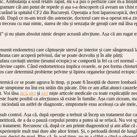
ic. Ambulanța a sosit relativ rapid, mi s-a pus o perfuzie care m-a liniști
ramare cât am putut de repede și așa s-a descoperit că aveam un chist ma
curând la spitalul CF2 din București. Operația a fost laparoscopică, deci
idă. După ce m-am trezit din astenezie, doctorul care m-a operat mi-a zi
 treceau cu mai nimic, starea de rău și senzația de greață care mă lăsa e
” și nu știam absolut nimic despre această afecțiune. Așa că am rugat m
numit endometru) care căptușește uterul pe interior și care sângerează l
ana care acoperă pelvisul, dar se poate dezvolta și în alte părți;
fara cavitații uterine (tesutul ectopic) se comportă la fel ca cel normal 
m devine captiv. Când endometrioza implica ovarele, se pot forma chistur
bros care determină probleme pelvine și lipirea organelor (țesutul ectopic
ternică ce se poate agrava în timp, și poate fi însoțită de durere lombar
ste simptome nu îmi era străin din păcate. Din ce am aflat atunci cauzel
t. Voi lăsa
aici
,
aici
și
aici
niște articole medicale cu toate explicațiile nec
te foarte posibil ca afecțiunea să existe în familie. Așa cum ziceam, ma
it niciodată un astfel de diagnostic, simptomele erau aceleași ca ale mele, 
ă sub control. Așa că, după operație a trebuit să încep un tratament dur 
metrioză, de a da o pauză corpului pentru a putea să se refacă. Nu voi 
 tratament. Recunosc că, după ce am primit diagnosticul și am aflat că ac
 experiențele mult mai dure alte altor femei. Și, o perioadă destul de lun
s destul de mari. Plus că, în acel timp, nu m-a slăbit o clipă o oboseală