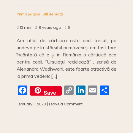
Prima pagina
Stil de viață
13 min
6 years ago
6
Am aflat de cărticica asta anul trecut, pe
undeva pe la sfârșitul primăverii și am fost tare
încântată că e și în România o cărticică eco
pentru copii. “Ursulețul reciclează” , scrisă de
Alexandra Wadhwani, este foarte atractivă de
la prima vedere: […]
F
C
Li
E
S
Save
a
o
n
m
h
February 11, 2020
| Leave a Comment
on
c
p
k
ai
ar
Recomandare
de
e
y
e
l
e
carte:
b
Li
dI
Ursulețul
reciclează