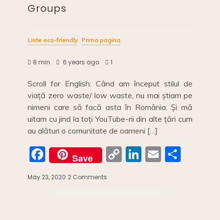
Groups
Liste eco-friendly
Prima pagina
8 min
6 years ago
1
Scroll for English: Când am început stilul de
viață zero waste/ low waste, nu mai știam pe
nimeni care să facă asta în România. Și mă
uitam cu jind la toți YouTube-rii din alte țări cum
au alături o comunitate de oameni […]
F
C
Li
E
S
Save
a
o
n
m
h
May 23, 2020
2 Comments
on
c
p
k
ai
ar
Resurse
eco
e
y
e
l
e
românești
b
Li
dI
(I):