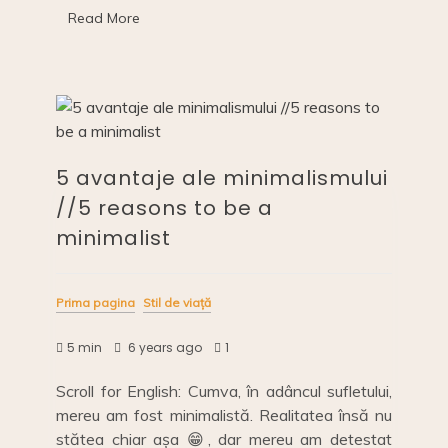
grupuri
o
n
n
Read More
de
Facebook
o
k
//
Romanian
k
Eco
Facebook
Groups
5 avantaje ale minimalismului
//5 reasons to be a
minimalist
Prima pagina
Stil de viață
5 min
6 years ago
1
Scroll for English: Cumva, în adâncul sufletului,
mereu am fost minimalistă. Realitatea însă nu
stătea chiar așa 😁, dar mereu am detestat