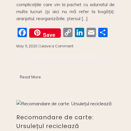
complicațiile care vin la pachet cu adunatul de
multe lucruri (și aici nu mă refer la bogății):
aranjatul, reorganizările, ștersul […]
F
C
Li
E
S
Save
a
o
n
m
h
May 11, 2020
| Leave a Comment
on
c
p
k
ai
ar
5
avantaje
e
y
e
l
e
ale
b
Li
dI
minimalismului
//5
o
n
n
Read More
reasons
to
o
k
be
a
k
minimalist
Recomandare de carte:
Ursulețul reciclează