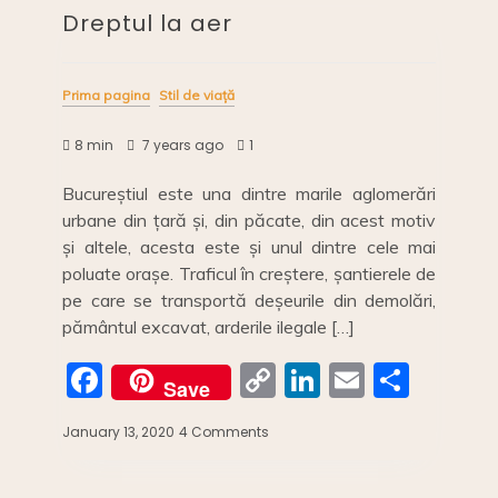
tasting
Dreptul la aer
like
the
real
deal.
Prima pagina
Stil de viață
8 min
7 years ago
1
Bucureștiul este una dintre marile aglomerări
urbane din țară și, din păcate, din acest motiv
și altele, acesta este și unul dintre cele mai
poluate orașe. Traficul în creștere, șantierele de
pe care se transportă deșeurile din demolări,
pământul excavat, arderile ilegale […]
F
C
Li
E
S
Save
a
o
n
m
h
January 13, 2020
4 Comments
on
c
p
k
ai
ar
Dreptul
la
e
y
e
l
e
aer