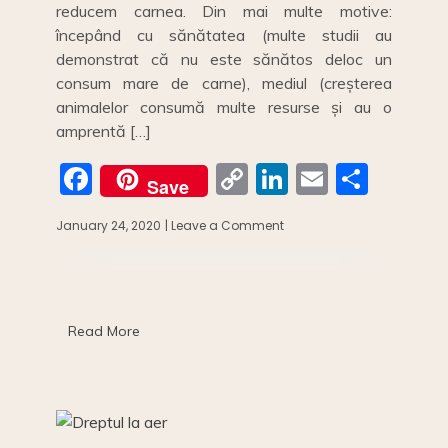
reducem carnea. Din mai multe motive:
începând cu sănătatea (multe studii au
demonstrat că nu este sănătos deloc un
consum mare de carne), mediul (creșterea
animalelor consumă multe resurse și au o
amprentă […]
F
C
Li
E
S
Save
a
o
n
m
h
January 24, 2020
| Leave a Comment
on
c
p
k
ai
ar
Beyond
Meat:
e
y
e
l
e
burger
b
Li
dI
vegetal
cu
o
n
n
Read More
gust
de
o
k
carne.//
Beyond
k
Meat:
veggie
burger