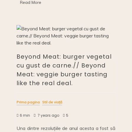
o
n
n
Read More
o
k
k
Beyond Meat: burger vegetal
cu gust de carne.// Beyond
Meat: veggie burger tasting
like the real deal.
Prima pagina
Stil de viață
6 min
7 years ago
5
Una dintre rezoluțiile de anul acesta a fost să