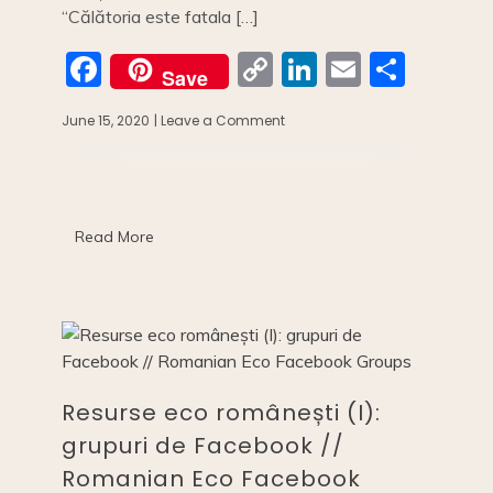
“Călătoria este fatala […]
F
C
Li
E
S
Save
a
o
n
m
h
June 15, 2020
| Leave a Comment
on
c
p
k
ai
ar
Impactul
calatoriilor
e
y
e
l
e
asupra
b
Li
dI
mediului//
The
o
n
n
Read More
environmental
cost
o
k
of
traveling
k
Resurse eco românești (I):
grupuri de Facebook //
Romanian Eco Facebook