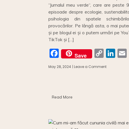
“Jurnalul meu verde“, care are peste 
episoade despre ecologie, sustenabilit
psihologia din spatele schimbăril
provocărilor. Pe lângă asta, o mai pute
și pe blogul ei și o putem urmări pe Yo
TikTok și […]
F
C
Li
Save
a
o
n
May 28, 2024
| Leave a Comment
on
c
p
k
Interviu
Alexandra
e
y
e
l
Văsii
b
Li
dI
–
realizatoare
o
n
n
Read More
podcastului
“Jurnalul
o
k
meu
verde.”
k