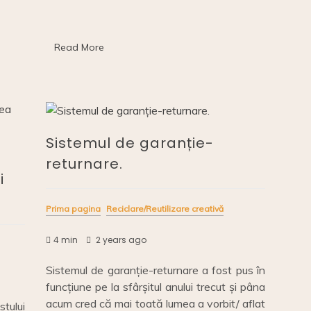
e
e
y
e
l
e
faci
b
Li
dI
o
nuntă
o
n
n
Read More
cât
mai
o
k
zero
waste?
k
Sistemul de garanție-
–
returnare.
i
Prima pagina
Reciclare/Reutilizare creativă
4 min
2 years ago
Sistemul de garanție-returnare a fost pus în
funcțiune pe la sfârșitul anului trecut și pâna
acum cred că mai toată lumea a vorbit/ aflat
tului