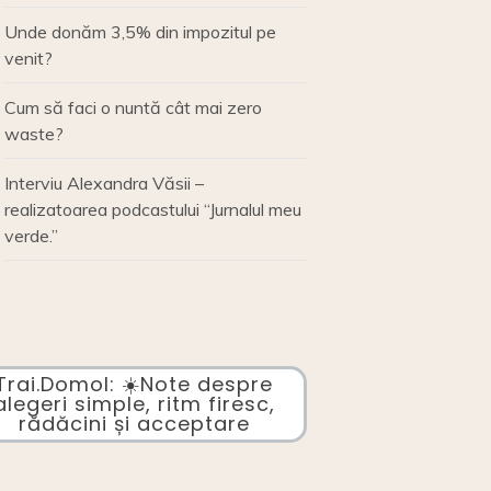
Unde donăm 3,5% din impozitul pe
venit?
Cum să faci o nuntă cât mai zero
waste?
Interviu Alexandra Văsii –
realizatoarea podcastului “Jurnalul meu
verde.”
Trai.Domol: ☀️Note despre
alegeri simple, ritm firesc,
rădăcini și acceptare