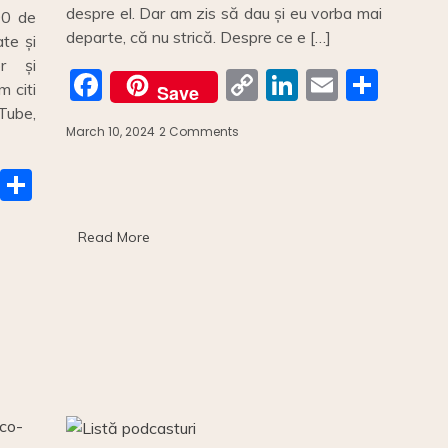
despre el. Dar am zis să dau și eu vorba mai
90 de
departe, că nu strică. Despre ce e […]
ate și
or și
F
C
Li
E
S
m citi
Save
a
o
n
m
h
uTube,
March 10, 2024
2 Comments
on
c
p
k
ai
ar
Sistemul
de
e
y
e
l
e
E
S
garanție-
b
Li
dI
returnare.
m
h
o
n
n
Read More
ai
ar
o
k
e
k
a