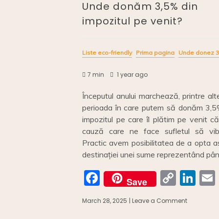
Unde donăm 3,5% din
impozitul pe venit?
Liste eco-friendly
Prima pagina
Unde donez 3
7 min
1 year ago
Începutul anului marchează, printre alte
perioada în care putem să donăm 3,5
impozitul pe care îl plătim pe venit c
cauză care ne face sufletul să vib
Practic avem posibilitatea de a opta a
destinației unei sume reprezentând pân
F
C
Li
Save
a
o
n
March 28, 2025
| Leave a Comment
on
c
p
k
Unde
donăm