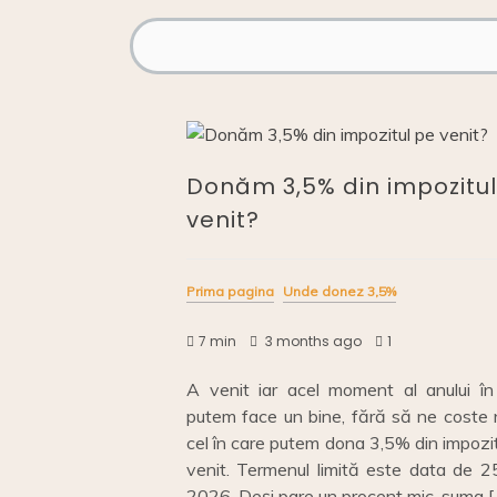
Donăm 3,5% din impozitul
venit?
Prima pagina
Unde donez 3,5%
7 min
3 months ago
1
A venit iar acel moment al anului în
putem face un bine, fără să ne coste n
cel în care putem dona 3,5% din impozi
venit. Termenul limită este data de 2
2026. Deși pare un procent mic, suma [