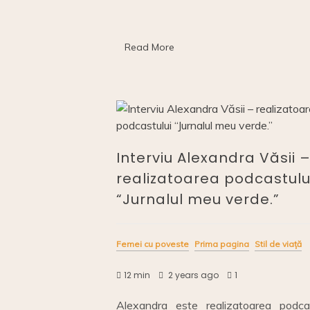
e
y
e
l
3,5%
b
Li
dI
din
impozitul
o
n
n
Read More
pe
venit?
o
k
k
Interviu Alexandra Văsii 
realizatoarea podcastulu
“Jurnalul meu verde.”
Femei cu poveste
Prima pagina
Stil de viață
12 min
2 years ago
1
Alexandra este realizatoarea podcas