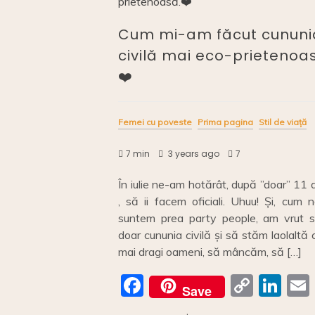
Cum mi-am făcut cununi
civilă mai eco-prietenoa
❤️
Femei cu poveste
Prima pagina
Stil de viață
7 min
3 years ago
7
În iulie ne-am hotărât, după ”doar” 11 
, să ii facem oficiali. Uhuu! Și, cum 
suntem prea party people, am vrut s
doar cununia civilă și să stăm laolaltă 
mai dragi oameni, să mâncăm, să […]
F
C
Li
Save
a
o
n