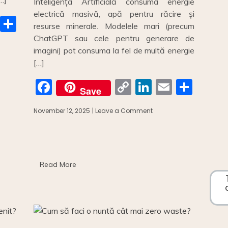
Inteligența Artificială consuma energie
electrică masivă, apă pentru răcire și
E
S
resurse minerale. Modelele mari (precum
m
h
ChatGPT sau cele pentru generare de
imagini) pot consuma la fel de multă energie
ai
ar
[…]
e
F
C
Li
E
S
Save
a
o
n
m
h
November 12, 2025
| Leave a Comment
on
c
p
k
ai
ar
Ghid
pentru
e
y
e
l
e
utilizatorii
b
Li
dI
eco-
conștienti
o
n
n
Read More
de
Inteligență
o
k
Artificială
k