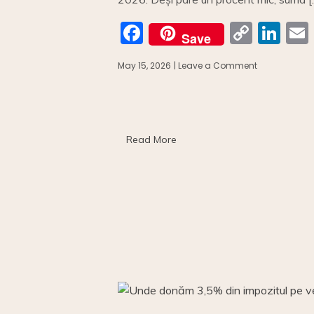
F
C
Li
Save
a
o
n
May 15, 2026
| Leave a Comment
on
c
p
k
Donăm
3,5%
e
y
e
l
din
b
Li
dI
impozitul
pe
o
n
n
Read More
venit?
o
k
k