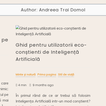
Author:
Andreea Trai Domol
 pe
Ghid pentru utilizatorii eco-
conștienti de Inteligență
Artificială
Minte și natură
Prima pagina
Stil de viață
 care
4 min
9 months ago
imic:
tul pe
În primul rând de ce ar trebui să folosim
5 mai
Inteligența Artificială intr-un mod conștient?
…]