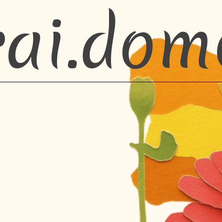
rai.dom