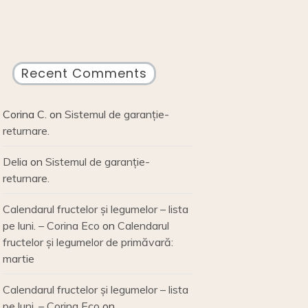
Recent Comments
Corina C.
on
Sistemul de garanție-
returnare.
Delia
on
Sistemul de garanție-
returnare.
Calendarul fructelor și legumelor – lista
pe luni. – Corina Eco
on
Calendarul
fructelor și legumelor de primăvară:
martie
Calendarul fructelor și legumelor – lista
pe luni. – Corina Eco
on