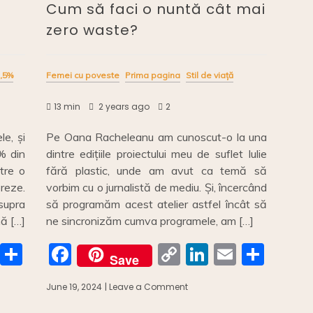
Cum să faci o nuntă cât mai
zero waste?
,5%
Femei cu poveste
Prima pagina
Stil de viață
13 min
2 years ago
2
le, și
Pe Oana Racheleanu am cunoscut-o la una
% din
dintre edițiile proiectului meu de suflet Iulie
ătre o
fără plastic, unde am avut ca temă să
reze.
vorbim cu o jurnalistă de mediu. Și, încercând
supra
să programăm acest atelier astfel încât să
ă […]
ne sincronizăm cumva programele, am […]
E
S
F
C
Li
E
S
Save
m
h
a
o
n
m
h
June 19, 2024
| Leave a Comment
on
ai
ar
c
p
k
ai
ar
Cum
să