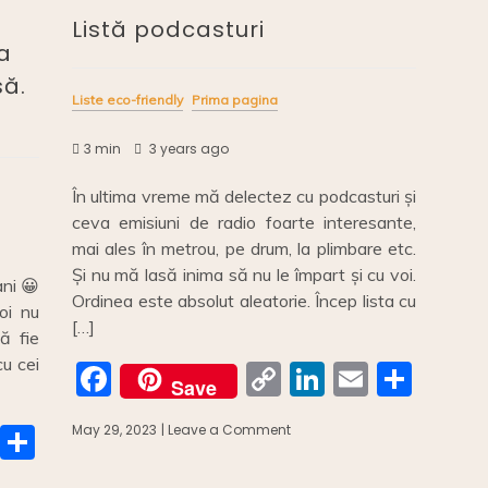
Listă podcasturi
a
să.
Liste eco-friendly
Prima pagina
3 min
3 years ago
În ultima vreme mă delectez cu podcasturi și
ceva emisiuni de radio foarte interesante,
mai ales în metrou, pe drum, la plimbare etc.
Și nu mă lasă inima să nu le împart și cu voi.
ani 😀
Ordinea este absolut aleatorie. Încep lista cu
noi nu
[…]
ă fie
cu cei
F
C
Li
E
S
Save
a
o
n
m
h
May 29, 2023
| Leave a Comment
on
E
S
c
p
k
ai
ar
Listă
m
h
podcasturi
e
y
e
l
e